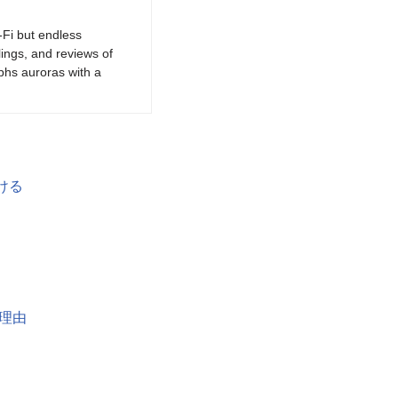
-Fi but endless
lings, and reviews of
phs auroras with a
ける
理由