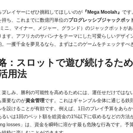
るプレイヤーにぜひ挑戦してほしいのが
『Mega Moolah』
です
を持ち、これまでに数億円単位の
プログレッシブジャックポッ
（ミニ、マイナー、メジャー、グランド）のジャックポットがあ
ります。アフリカのサバンナをテーマにした可愛らしいデザイ
的。一攫千金を夢見るなら、まずはこのゲームをチェックすべ
略：スロットで遊び続けるため
活用法
く楽しみ、勝利の可能性を高めるためには、運任せだけではな
も重要なのが
資金管理
です。これはギャンブル全体に通じる鉄
ルを設けることが有効です。例えば、1日のプレイ予算をあらか
あるいは1回のベット額を総資金の1%以下に収めるなどの方法
sing losses」は、資金を瞬時に溶かす最も危険な行為です。
を純粋に楽しむことができます。