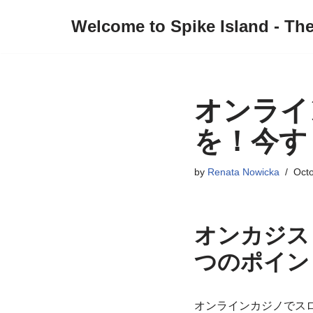
Welcome to Spike Island - Th
Skip
to
content
オンライ
を！今す
by
Renata Nowicka
Octo
オンカジス
つのポイン
オンラインカジノでス