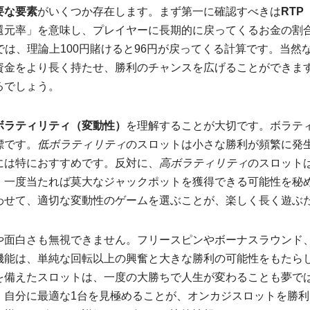
要な要素
がいくつか存在します。まず第一に確認すべきは
RTP（
還元率」を意味し、プレイヤーに長期的に戻ってくるお金の割
ムでは、理論上100円賭けると96円が戻ってくる計算です。当
資金をより長く持たせ、勝利のチャンスを広げることができます
るでしょう。
ボラティリティ（変動性）
を理解することが大切です。ボラテ
標です。
低ボラティリティ
のスロットは小さな勝利が頻繁に発
には特におすすめです。反対に、
高ボラティリティ
のスロット
、一度当たれば莫大なジャックポットを獲得できる可能性を秘
わせて、適切な変動性のゲームを選ぶことが、楽しく長く遊ぶ
や面白さも無視できません。フリースピンやボーナスラウンド
機能は、単純な回転以上の興奮と大きな勝利の可能性をもたら
を備えたスロットは、一度の大勝ちで人生が変わることも夢で
、自分に最適な1台を見極めることが、オンカジスロットを勝利