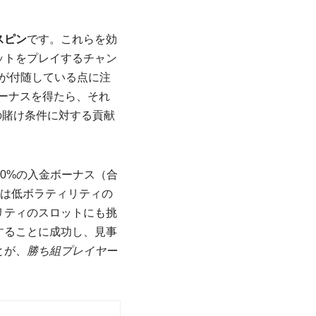
スピン
です。これらを効
ットをプレイするチャン
s）」が付随している点に注
ボーナスを得たら、それ
の賭け条件に対する貢献
00%の入金ボーナス（合
ずは低ボラティリティの
リティのスロットにも挑
することに成功し、見事
とが、
勝ち組プレイヤー