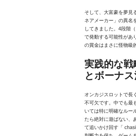
そして、大富豪を夢見
ネアメーカー」の異名
してきました。4段階
で発動する可能性があ
の賞金はまさに怪物級
実践的な戦
とボーナス
オンカジスロットで長
不可欠です。中でも最
いては特に明確なルー
たら絶対に遊ばない、
て追いかけ回す「 cha
判断力を保ち、ゲーム