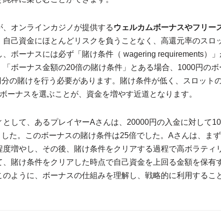
が、オンラインカジノが提供する
ウェルカムボーナスやフリー
、自己資金にほとんどリスクを負うことなく、高還元率のスロ
ーナスには必ず「賭け条件（ wagering requirement
「ボーナス金額の20倍の賭け条件」とある場合、1000円の
0円分の賭けを行う必要があります。賭け条件が低く、スロット
）ボーナスを選ぶことが、資金を増やす近道となります。
として、あるプレイヤーAさんは、20000円の入金に対して1
しました。このボーナスの賭け条件は25倍でした。Aさんは、ま
程度増やし、その後、賭け条件をクリアする過程で高ボラティ
て、賭け条件をクリアした時点で自己資金を上回る金額を保有
このように、ボーナスの仕組みを理解し、戦略的に利用するこ