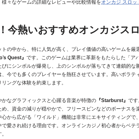
、様々なゲームの詳細なレビューや比較情報を
オンカジ スロッ
！今熱いおすすめオンカジスロ
ットの中から、特に人気が高く、プレイ価値の高いゲームを厳
’s Quest』
です。このゲームは業界に革新をもたらした「ア
たびにシンボルが爆発し、上のシンボルが落ちてきて連鎖的な
は、今でも多くのプレイヤーを熱狂させています。高いボラティ
リリングな体験を約束します。
やかなグラフィックスと心躍る音楽が特徴の
『Starburst』
です
ため、資金の減りが穏やかで、フリースピンなどのボーナスを
中心から広がる「ワイルド」機能は非常にエキサイティングで
中で愛され続ける理由です。オンラインカジノ初心者からベテ
す。