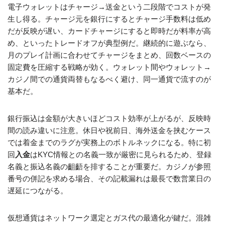
電子ウォレットはチャージ→送金という二段階でコストが発
生し得る。チャージ元を銀行にするとチャージ手数料は低め
だが反映が遅い、カードチャージにすると即時だが料率が高
め、といったトレードオフが典型例だ。継続的に遊ぶなら、
月のプレイ計画に合わせてチャージをまとめ、回数ベースの
固定費を圧縮する戦略が効く。ウォレット間やウォレット→
カジノ間での通貨両替もなるべく避け、同一通貨で流すのが
基本だ。
銀行振込は金額が大きいほどコスト効率が上がるが、反映時
間の読み違いに注意。休日や祝前日、海外送金を挟むケース
では着金までのラグが実務上のボトルネックになる。特に初
回
入金
はKYC情報との名義一致が厳密に見られるため、登録
名義と振込名義の齟齬を排することが重要だ。カジノが参照
番号の併記を求める場合、その記載漏れは最長で数営業日の
遅延につながる。
仮想通貨はネットワーク選定とガス代の最適化が鍵だ。混雑