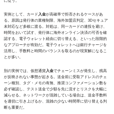
に従う。
実例として、カード
入金
が高確率で拒否されるケースがあ
る。原因は発行体の業種制限、海外加盟店判定、3Dセキュア
未対応など多岐に渡る。対処は、同一カードの連投を避け、
時間をおいて試す、発行体に海外オンライン決済の可否を確
認する、電子ウォレット経由に切り替える、といった段階的
なアプローチが有効だ。電子ウォレットへは銀行チャージを
活用し、手数料と時間のバランスを取るのが現実解になるこ
とが多い。
別の実例では、仮想通貨
入金
でチェーンミスが発生し、残高
が反映されない事態が起きる。送金前に受取アドレスのチェ
ーン種別、タグ・メモの有無、推奨コンファメーション数を
必ず確認し、テスト送金で少額を先に流すとリスクを大幅に
減らせる。ネットワークが混雑している場合は、送金手数料
を適切に引き上げるか、混雑の少ない時間帯に切り替える判
断も重要だ。