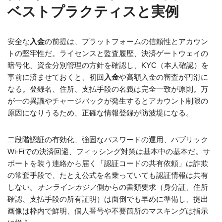
ベストプラクティスと実例
安全な
入金
の前提は、プラットフォームの信頼性とアカウン
トの堅牢性だ。ライセンスと監査履歴、決済ゲートウェイの
暗号化、資金分別管理の方針を確認し、KYC（本人確認）を
事前に済ませておくと、初回
入金
や高額入金の審査が円滑に
なる。登録名、住所、支払手段の名義は完全一致が原則。万
が一の異議やチャージバックが発生するとアカウント制限の
原因になりうるため、正確な情報登録が防波堤になる。
二段階認証の有効化、強固なパスワードの運用、パブリック
Wi‑Fiでの決済回避、フィッシング対策は基本中の基本だ。サ
ポートを装う連絡から届く「認証コードの共有依頼」は詐欺
の常套手段で、たとえ公式を名乗っていても認証情報は共有
しない。
オンラインカジノ
側からの書類要求（身分証、住所
確認、支払手段の所有証明）は面倒でも早めに準備し、提出
画像は枠内で鮮明、個人番号や不要箇所のマスキングは指示