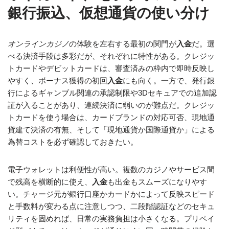
銀行振込、仮想通貨の使い分け
オンラインカジノ
の体験を左右する最初の関門が
入金
だ。選
べる決済手段は多彩だが、それぞれに特性がある。クレジッ
トカードやデビットカードは、審査済みの枠内で即時反映し
やすく、ボーナス獲得の初回
入金
にも向く。一方で、発行銀
行によるギャンブル関連の承認制限や3Dセキュアでの追加認
証が入ることがあり、連続決済に弱いのが難点だ。クレジッ
トカードを使う場合は、カードブランドの対応可否、現地通
貨建て決済の有無、そして「現地通貨か国際通貨か」による
為替コストを必ず確認しておきたい。
電子ウォレットは利便性が高い。複数のカジノやサービス間
で残高を横断的に使え、
入金
も出金もスムーズになりやす
い。チャージ元が銀行口座かカードかによって反映スピード
と手数料が変わる点に注意しつつ、二段階認証などのセキュ
リティを固めれば、日常の実務負担は小さくなる。プリペイ