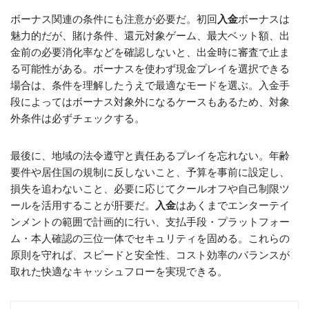
ボーナス関連の条件にも注意が必要だ。初回
入金
ボーナスは
魅力的だが、賭け条件、還元対象ゲーム、最大ベット額、出
金前の必要消化率などを確認しないと、出金時に審査で止ま
る可能性がある。ボーナスを使わず現金プレイを選択できる
場合は、条件を理解したうえで最適なモードを選ぶ。入金手
段によってはボーナス対象外になるケースもあるため、対象
外条件は必ずチェックする。
最後に、地域の法令遵守と責任あるプレイを忘れない。年齢
要件や居住国の規制に反しないこと、予算を事前に設定し、
損失を追わないこと、必要に応じてクールオフや自己制限ツ
ールを活用することが肝要だ。
入金
はあくまでエンターテイ
ンメントの範囲で計画的に行い、支払手段・プラットフォー
ム・本人確認の三位一体でセキュリティを固める。これらの
原則を守れば、スピードと安全性、コスト効率のバランスが
取れた快適なキャッシュフローを実現できる。