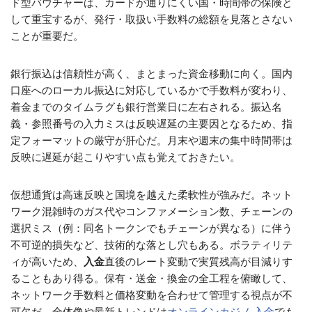
ド型バウチャーは、カードが通りにくい国・時間帯の保険と
して重宝するが、発行・取扱い手数料の総額を見落とさない
ことが重要だ。
銀行振込は信頼性が高く、まとまった資金移動に向く。国内
口座へのローカル振込に対応しているかで手数料が変わり、
着金までのタイムラグも銀行営業日に左右される。振込名
義・参照番号の入力ミスは反映遅延の主要因となるため、指
定フォーマットの厳守が肝心だ。月末や週末の集中時間帯は
反映に遅延が起こりやすい点も覚えておきたい。
仮想通貨は高速反映と国境を越えた柔軟性が強みだ。ネット
ワーク混雑時のガス代やコンファメーション数、チェーンの
選択ミス（例：同名トークンでもチェーンが異なる）に伴う
不可逆的損失など、技術的な落とし穴もある。ボラティリテ
ィが高いため、
入金
直後のレート変動で実質残高が目減りす
ることもあり得る。保有・送金・換金の全工程を俯瞰して、
ネットワーク手数料と価格変動を合わせて管理する視点が不
可欠だ。全体像や最新トレンドは
オンラインカジノ 入金
でも