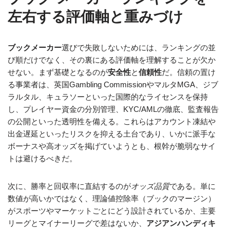
左右する評価軸と重みづけ
ブックメーカー
選びで失敗しないためには、ランキングの並
び順だけでなく、その裏にある評価軸を理解することが欠か
せない。まず基礎となるのが
安全性
と
信頼性
だ。信頼の置け
る事業者は、英国Gambling CommissionやマルタMGA、ジブ
ラルタル、キュラソーといった国際的なライセンスを保持
し、プレイヤー資金の分別管理、KYC/AMLの徹底、監査報告
の公開といった透明性を備える。これらはアカウント凍結や
出金遅延といったリスクを抑える土台であり、いかに派手な
ボーナスや高オッズを掲げていようとも、根幹が脆弱なサイ
トは避けるべきだ。
次に、勝率と回収率に直結するのが
オッズ品質
である。単に
数値が高いかではなく、理論値控除率（ブックのマージン）
がスポーツやマーケットごとにどう設計されているか、主要
リーグとマイナーリーグで差はないか、
アジアンハンディキ