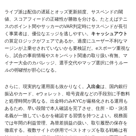
ライブ派は配信の遅延とオッズ更新頻度、サスペンドの閾
値、スコアフィードの正確性が勝敗を分ける。たとえばテニ
スのポイント間やサッカーのVAR判定時にサスペンドが長引
く事業者は、優位なエッジを逃しやすい。
キャッシュアウト
の算定ロジックがフェアであるか、過度にユーザー不利なマ
ージンが上乗せされていないかも要検証だ。eスポーツ重視な
ら、試合の事前情報やスキンベット関連の取り扱い有無、マ
イナー大会のカバレッジ、選手交代やマップ選択に伴う
ルー
ルの明確性
が肝心になる。
さらに、現実的な運用面も抜かりなく。
入出金
は、国内銀行
振込やカード、eウォレット、暗号資産などの手段別に手数料
と処理時間が異なる。出金時のみKYCが厳格化される運用も
あるため、早い段階で本人確認を完了させ、住所・ID・決済
名義が一致しているかを確認する習慣を持つとよい。税務面
では年間の利益管理、為替差損益の扱い、取引履歴の保存を
徹底する。複数サイトの併用でベストオッズを取る戦略は有