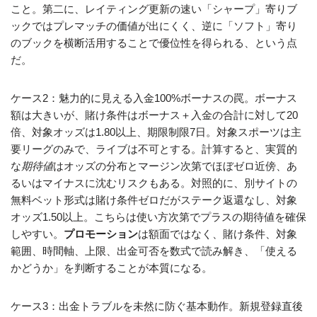
こと。第二に、レイティング更新の速い「シャープ」寄りブ
ックではプレマッチの価値が出にくく、逆に「ソフト」寄り
のブックを横断活用することで優位性を得られる、という点
だ。
ケース2：魅力的に見える入金100%ボーナスの罠。ボーナス
額は大きいが、賭け条件はボーナス＋入金の合計に対して20
倍、対象オッズは1.80以上、期限制限7日。対象スポーツは主
要リーグのみで、ライブは不可とする。計算すると、実質的
な
期待値
はオッズの分布とマージン次第でほぼゼロ近傍、あ
るいはマイナスに沈むリスクもある。対照的に、別サイトの
無料ベット形式は賭け条件ゼロだがステーク返還なし、対象
オッズ1.50以上。こちらは使い方次第でプラスの期待値を確保
しやすい。
プロモーション
は額面ではなく、賭け条件、対象
範囲、時間軸、上限、出金可否を数式で読み解き、「使える
かどうか」を判断することが本質になる。
ケース3：出金トラブルを未然に防ぐ基本動作。新規登録直後