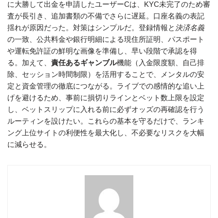
に大勝して出金を申請したユーザーCは、KYC未完了のため審
査が長引き、追加書類の不備でさらに遅延。口座名義の表記
揺れが原因だった。対策はシンプルだ。登録情報と
決済名義
の一致、公共料金や銀行明細による現住所証明、パスポート
や運転免許証の鮮明な画像を準備し、早い段階で承認を得
る。加えて、
責任あるギャンブル
機能（入金限度額、自己排
除、セッション時間制限）を活用することで、メンタルの安
定と資金管理の徹底につながる。ライブでの感情的な追い上
げを避けるため、事前に損切りラインとベット数上限を設定
し、ベットスリップに入れる前に必ずオッズの再確認を行う
ルーティンを設けたい。これらの基本を守るだけで、ランキ
ング上位サイトの利便性を最大化し、不必要なリスクを大幅
に減らせる。