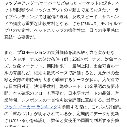
ャップ
やアンダー/オーバーなど尖ったマーケットの深さ、ベ
ット制限額や
キャッシュアウト
の挙動まで見ておきたい。ラ
イブベッティングでは配信の遅延、反映スピード、サスペン
ドの頻度も重要な比較材料となる。さらにUI/UX、モバイルア
プリの安定性、ベットスリップの操作性は、日々の使用感に
直結する要素だ。
また、
プロモーション
の実質価値を読み解く力も欠かせな
い。入金ボーナスの賭け条件（例：25倍×ボーナス、対象オッ
ズ、対象マーケット、期限制限）、勝利上限、出金可否ルー
ルの有無など、細則を数式ベースで評価すると、見かけの金
額と実際の期待値が大きく乖離するケースが多い。
入出金
で
は日本円対応、決済手数料、為替レート、出金承認の所要時
間、本人確認のフローも重要だ。日本語サポートの品質、営
業時間、レスポンスの一貫性も総合評価に直結する。最新の
ブック メーカー ランキング
を参照する際は、これらの評価軸
の「重みづけ」が明示されているか、定期的にデータが更新
されているかを確認し、数値と実使用の両面で判断する姿勢