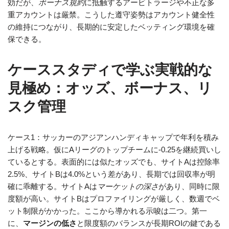
効だが、
ボーナス規約
に抵触するアービトラージや不正な多
重アカウントは厳禁。こうした遵守姿勢はアカウント健全性
の維持につながり、長期的に安定したベッティング環境を確
保できる。
ケーススタディで学ぶ実戦的な
見極め：オッズ、ボーナス、リ
スク管理
ケース1：サッカーのアジアンハンディキャップで年利を積み
上げる戦略。仮にAリーグのトップチームに-0.25を継続買いし
ているとする。表面的には似たオッズでも、サイトAは控除率
2.5%、サイトBは4.0%という差があり、長期では回収率が明
確に乖離する。サイトAは
マーケットの深さ
があり、同時に限
度額が高い。サイトBはプロファイリングが厳しく、数週でベ
ット制限がかかった。ここから導かれる示唆は二つ。第一
に、
マージンの低さ
と限度額のバランスが長期ROIの鍵である