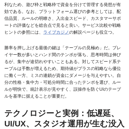
利なため、遊び枠と戦略枠で資金を分けて管理する発想が有
効である。なお、プラットフォーム選びの参考としては、配
信品質、ルールの明瞭さ、入出金スピード、カスタマーサポ
ートの評価などを総合点で見ると良い。サービス比較や戦略
ヒントの参照には、
ライブカジノ
の解説ページも役立つ。
勝率を押し上げる最後の鍵は「テーブルの見極め」だ。プレ
イヤー数が多いとハンド間のテンポが落ち、思考時間は伸び
るが、集中が途切れやすいこともある。対してスピード系テ
ーブルは手数が増えるため、期待値がプラスの戦略なら優位
に働く一方、ミスの連鎖が資金にダメージを与えやすい。自
分の性格・集中力・可処分時間に合ったテンポを選び、ルー
ルが明快で、統計表示が見やすく、誤操作を防ぐUIのテーブ
ルを基準に据えることが重要だ。
テクノロジーと実例：低遅延、
UI/UX、スタジオ運用が生む没入