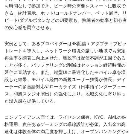
ち時間なしで参加でき、ピーク時の需要をスマートに吸収で
きる。統計表示、ホット/コールドナンバー、ベット履歴、リ
ピート/ダブルボタンなどのUI要素も、熟練者の効率と初心者
の安心感を両立させる。
実例として、あるプロバイダーは4K配信＋アダプティブビッ
トレートを導入し、ネットワーク環境の厳しい地域でも安定
再生率を顕著に向上させた。離脱率は配信不調が主因である
ことが多く、バッファリングの削減はセッション継続時間の
延伸に直結する。また、縦型UIに最適化したモバイル卓を増
設した結果、モバイル経由の新規ユーザー獲得が伸長。ディ
ーラーの多言語対応やローカライズ（日本語インターフェー
ス、和風スタジオ演出）の強化により、地域文化に寄り添っ
た没入感を提供している。
コンプライアンス面では、ライセンス保有、KYC、AMLの厳
格運用、責任あるゲーミングの導線設計が必須。入出金の高
速化は体験全体の満足度を押し上げ、オープンバンキングやe