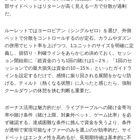
部サイドベットはリターンが高く見える一方で分散が過剰
だ。
ルーレットではヨーロピアン（シングルゼロ）を選び、外側
ベットで分散をコントロールするのが定石。カラムやダズン
の併用でヒット率を上げつつ、1ユニットのサイズを明確に定
義し、損切り・利確ラインをあらかじめ決めておく。セッシ
ョン開始前に「総資金のうち1回の賭けは1～2％」「1回のセ
ッションでの最大損失は資金の10～15％」といったガイドラ
インを設定するだけで、感情に振り回される展開をかなり防
げる。ティルト（熱くなる状態）に入ったと感じたら、強制
クールダウンの休憩を挟む判断も重要だ。
ボーナス活用は魅力的だが、ライブテーブルへの賭け金寄与
率や賭け条件（賭け上限、対象外ベット、ゲーム比率）を必
ず確認する。達成困難な条件に挑んで資金を失うより、条件
が透明で実現可能なオファーのみを選ぶのが効率的だ。サイ
ドベットはエンタメ性を高めるが、長期期待値は基本的に不