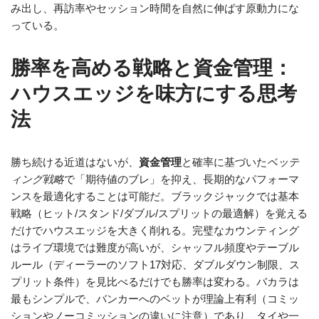
み出し、再訪率やセッション時間を自然に伸ばす原動力にな
っている。
勝率を高める戦略と資金管理：
ハウスエッジを味方にする思考
法
勝ち続ける近道はないが、
資金管理
と確率に基づいた
ベッテ
ィング戦略
で「期待値のブレ」を抑え、長期的なパフォーマ
ンスを最適化することは可能だ。ブラックジャックでは基本
戦略（ヒット/スタンド/ダブル/スプリットの最適解）を覚える
だけでハウスエッジを大きく削れる。完璧なカウンティング
はライブ環境では難度が高いが、シャッフル頻度やテーブル
ルール（ディーラーのソフト17対応、ダブルダウン制限、ス
プリット条件）を見比べるだけでも勝率は変わる。バカラは
最もシンプルで、バンカーへのベットが理論上有利（コミッ
ションやノーコミッションの違いに注意）であり、タイや一