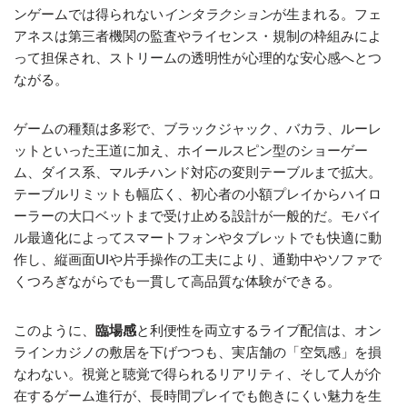
ンゲームでは得られない
インタラクション
が生まれる。フェ
アネスは第三者機関の監査やライセンス・規制の枠組みによ
って担保され、ストリームの透明性が心理的な安心感へとつ
ながる。
ゲームの種類は多彩で、ブラックジャック、バカラ、ルーレ
ットといった王道に加え、ホイールスピン型のショーゲー
ム、ダイス系、マルチハンド対応の変則テーブルまで拡大。
テーブルリミットも幅広く、初心者の小額プレイからハイロ
ーラーの大口ベットまで受け止める設計が一般的だ。モバイ
ル最適化によってスマートフォンやタブレットでも快適に動
作し、縦画面UIや片手操作の工夫により、通勤中やソファで
くつろぎながらでも一貫して高品質な体験ができる。
このように、
臨場感
と利便性を両立するライブ配信は、オン
ラインカジノの敷居を下げつつも、実店舗の「空気感」を損
なわない。視覚と聴覚で得られるリアリティ、そして人が介
在するゲーム進行が、長時間プレイでも飽きにくい魅力を生