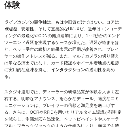
体験
ライブカジノ
の競争軸は、もはや画質だけではない。コアは
低遅延
、安定性、そして直感的なUI/UXだ。近年はエンコーデ
ィングの最適化やCDNの拠点追加により、1～2秒台のエンド
ツーエンド遅延を実現するケースが増えた。遅延が縮まるほ
ど、ベット受付の締切と結果表示の同期が改善され、プレイ
ヤーの操作ストレスが減る。また、マルチカメラの切り替え
は単なる演出ではなく、カード確認やホイール着地点の追跡
に実用的な意味を持ち、
インタラクション
の透明性を高め
る。
スタジオ運用では、ディーラーの研修品質が体験を大きく左
右する。明瞭なアナウンス、滑らかなディール、適度なコミ
ュニケーションは、プレイヤーの信頼と満足度を底上げす
る。さらに、OCRやRFIDを用いたリアルタイム認識が誤判定
を減らし、争議対応を迅速化。ベットビハインドやスケーラ
ブル・ブラックジャックのような仕組みにより、満席でも待