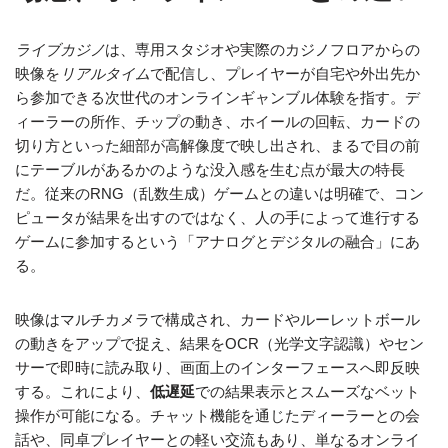
ライブカジノ
は、専用スタジオや実際のカジノフロアからの
映像を
リアルタイム
で配信し、プレイヤーが自宅や外出先か
ら参加できる次世代のオンラインギャンブル体験を指す。デ
ィーラーの所作、チップの動き、ホイールの回転、カードの
切り方といった細部が高解像度で映し出され、まるで目の前
にテーブルがあるかのような没入感を生む点が最大の特長
だ。従来のRNG（乱数生成）ゲームとの違いは明確で、コン
ピュータが結果を出すのではなく、人の手によって進行する
ゲームに参加するという「アナログとデジタルの融合」にあ
る。
映像はマルチカメラで構成され、カードやルーレットボール
の動きをアップで捉え、結果をOCR（光学文字認識）やセン
サーで即時に読み取り、画面上のインターフェースへ即反映
する。これにより、
低遅延
での結果表示とスムーズなベット
操作が可能になる。チャット機能を通じたディーラーとの会
話や、同卓プレイヤーとの軽い交流もあり、単なるオンライ