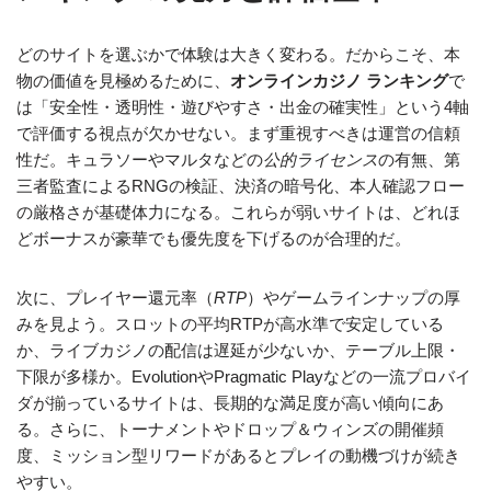
どのサイトを選ぶかで体験は大きく変わる。だからこそ、本
物の価値を見極めるために、
オンラインカジノ ランキング
で
は「安全性・透明性・遊びやすさ・出金の確実性」という4軸
で評価する視点が欠かせない。まず重視すべきは運営の信頼
性だ。キュラソーやマルタなどの
公的ライセンス
の有無、第
三者監査によるRNGの検証、決済の暗号化、本人確認フロー
の厳格さが基礎体力になる。これらが弱いサイトは、どれほ
どボーナスが豪華でも優先度を下げるのが合理的だ。
次に、プレイヤー還元率（
RTP
）やゲームラインナップの厚
みを見よう。スロットの平均RTPが高水準で安定している
か、ライブカジノの配信は遅延が少ないか、テーブル上限・
下限が多様か。EvolutionやPragmatic Playなどの一流プロバイ
ダが揃っているサイトは、長期的な満足度が高い傾向にあ
る。さらに、トーナメントやドロップ＆ウィンズの開催頻
度、ミッション型リワードがあるとプレイの動機づけが続き
やすい。