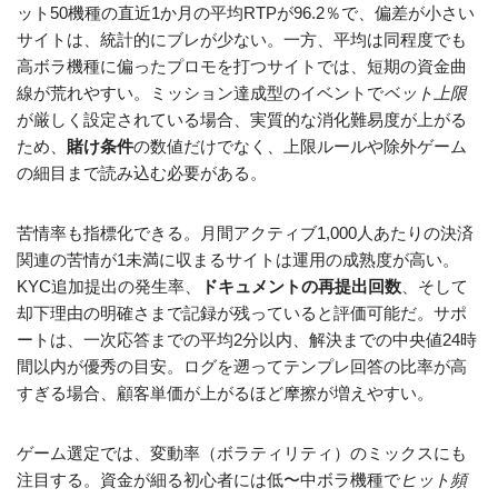
ット50機種の直近1か月の平均RTPが96.2％で、偏差が小さい
サイトは、統計的にブレが少ない。一方、平均は同程度でも
高ボラ機種に偏ったプロモを打つサイトでは、短期の資金曲
線が荒れやすい。ミッション達成型のイベントで
ベット上限
が厳しく設定されている場合、実質的な消化難易度が上がる
ため、
賭け条件
の数値だけでなく、上限ルールや除外ゲーム
の細目まで読み込む必要がある。
苦情率も指標化できる。月間アクティブ1,000人あたりの決済
関連の苦情が1未満に収まるサイトは運用の成熟度が高い。
KYC追加提出の発生率、
ドキュメントの再提出回数
、そして
却下理由の明確さまで記録が残っていると評価可能だ。サポ
ートは、一次応答までの平均2分以内、解決までの中央値24時
間以内が優秀の目安。ログを遡ってテンプレ回答の比率が高
すぎる場合、顧客単価が上がるほど摩擦が増えやすい。
ゲーム選定では、変動率（ボラティリティ）のミックスにも
注目する。資金が細る初心者には低〜中ボラ機種で
ヒット頻