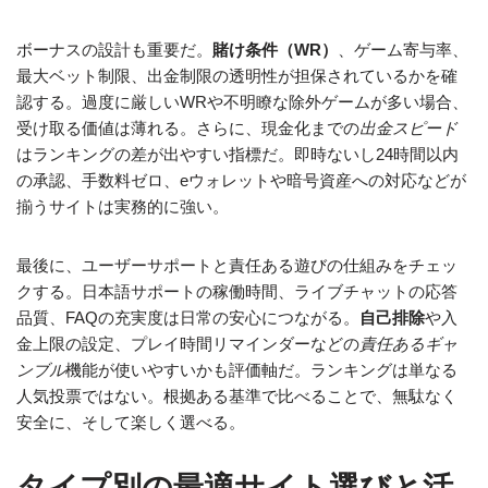
ボーナスの設計も重要だ。
賭け条件（WR）
、ゲーム寄与率、
最大ベット制限、出金制限の透明性が担保されているかを確
認する。過度に厳しいWRや不明瞭な除外ゲームが多い場合、
受け取る価値は薄れる。さらに、現金化までの
出金スピード
はランキングの差が出やすい指標だ。即時ないし24時間以内
の承認、手数料ゼロ、eウォレットや暗号資産への対応などが
揃うサイトは実務的に強い。
最後に、ユーザーサポートと責任ある遊びの仕組みをチェッ
クする。日本語サポートの稼働時間、ライブチャットの応答
品質、FAQの充実度は日常の安心につながる。
自己排除
や入
金上限の設定、プレイ時間リマインダーなどの
責任あるギャ
ンブル
機能が使いやすいかも評価軸だ。ランキングは単なる
人気投票ではない。根拠ある基準で比べることで、無駄なく
安全に、そして楽しく選べる。
タイプ別の最適サイト選びと活