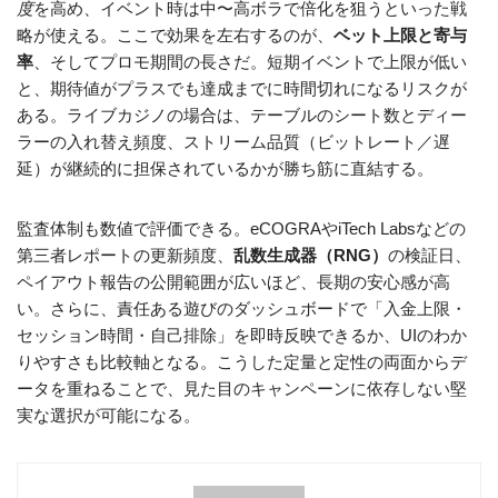
度
を高め、イベント時は中〜高ボラで倍化を狙うといった戦
略が使える。ここで効果を左右するのが、
ベット上限と寄与
率
、そしてプロモ期間の長さだ。短期イベントで上限が低い
と、期待値がプラスでも達成までに時間切れになるリスクが
ある。ライブカジノの場合は、テーブルのシート数とディー
ラーの入れ替え頻度、ストリーム品質（ビットレート／遅
延）が継続的に担保されているかが勝ち筋に直結する。
監査体制も数値で評価できる。eCOGRAやiTech Labsなどの
第三者レポートの更新頻度、
乱数生成器（RNG）
の検証日、
ペイアウト報告の公開範囲が広いほど、長期の安心感が高
い。さらに、責任ある遊びのダッシュボードで「入金上限・
セッション時間・自己排除」を即時反映できるか、UIのわか
りやすさも比較軸となる。こうした定量と定性の両面からデ
ータを重ねることで、見た目のキャンペーンに依存しない堅
実な選択が可能になる。