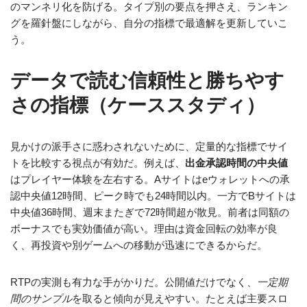
のマンネリ化を防げる。タイプ別の要点を押さえ、ランキン
グを羅針盤にしながら、自分の指標で最適解を更新していこ
う。
データで読む信頼性と勝ちやす
さの指標（ケーススタディ）
見かけの派手さに惑わされないために、定量的な指標でサイ
トを比較する視点が有効だ。例えば、
出金承認時間の中央値
はプレイヤー体験を左右する。Aサイトはeウォレットへの承
認中央値12時間、ピーク時でも24時間以内。一方でBサイトは
中央値36時間、週末またぎで72時間超が散見。前者は同額の
ボーナスでも実効価値が高い。理由は資金回転の効率が良
く、再投資や別ゲームへの移動が迅速にできるからだ。
RTPの実測も有力な手がかりだ。公開値だけでなく、
一定期
間のサンプル
を取ると傾向が見えやすい。たとえば主要スロ