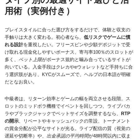
用術（実例付き）
プレイスタイルに合った選び方をするだけで、体験と収支の
手触りは大きく変わる。初心者なら、
低リスクでゲームに慣
れる設計
を重視したい。フリースピンや少額デポジットで受
け取れる現金化しやすいボーナス、寄与率100％のスロットが
多く、
ベット上限
がボーナス規約と噛み合っているサイトが
向いている。入金手段はクレカやeウォレットなど手持ちに合
う選択肢があり、KYCがスムーズで、ヘルプの日本語が明確
だとなお良い。
中級者は、リターン効率とゲームの幅を両立させる段階。ス
ロットのミッドボラ機種でイベントを回しつつ、ライブバカ
ラやブラックジャックでベットサイズを調整するなら、
RTP
の開示
、リベートやキャッシュバックの常設、トーナメント
の賞金分配が公平なサイトが光る。ライブ配信の質（視覚の
遅延や切断率）や、
出金承認の平均時間
が48時間以内に収ま