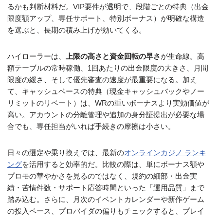
るかも判断材料だ。VIP要件が透明で、段階ごとの特典（出金
限度額アップ、専任サポート、特別ボーナス）が明確な構造
を選ぶと、長期の積み上げが効いてくる。
ハイローラーは、
上限の高さと資金回転の早さ
が生命線。高
額テーブルの常時稼働、1回あたりの出金限度の大きさ、月間
限度の緩さ、そして優先審査の速度が最重要になる。加え
て、キャッシュベースの特典（現金キャッシュバックやノー
リミットのリベート）は、WRの重いボーナスより実効価値が
高い。アカウントの分離管理や追加の身分証提出が必要な場
合でも、専任担当がいれば手続きの摩擦は小さい。
日々の選定や乗り換えでは、最新の
オンラインカジノ ランキ
ング
を活用すると効率的だ。比較の際は、単にボーナス額や
プロモの華やかさを見るのではなく、規約の細部・出金実
績・苦情件数・サポート応答時間といった「運用品質」まで
踏み込む。さらに、月次のイベントカレンダーや新作ゲーム
の投入ペース、プロバイダの偏りもチェックすると、プレイ