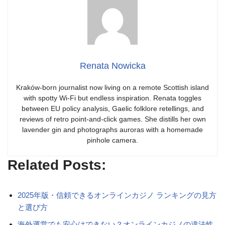
Renata Nowicka
Kraków-born journalist now living on a remote Scottish island
with spotty Wi-Fi but endless inspiration. Renata toggles
between EU policy analysis, Gaelic folklore retellings, and
reviews of retro point-and-click games. She distills her own
lavender gin and photographs auroras with a homemade
pinhole camera.
Related Posts:
2025年版・信頼できるオンラインカジノ ランキングの見方
と選び方
海外運営でも安心はできない？オンラインカジノの違法性