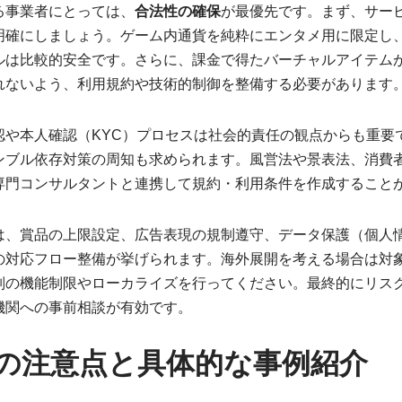
る事業者にとっては、
合法性の確保
が最優先です。まず、サー
明確にしましょう。ゲーム内通貨を純粋にエンタメ用に限定し
ルは比較的安全です。さらに、課金で得たバーチャルアイテム
れないよう、利用規約や技術的制御を整備する必要があります
認や本人確認（KYC）プロセスは社会的責任の観点からも重要
ンブル依存対策の周知も求められます。風営法や景表法、消費
専門コンサルタントと連携して規約・利用条件を作成すること
は、賞品の上限設定、広告表現の規制遵守、データ保護（個人
の対応フロー整備が挙げられます。海外展開を考える場合は対
別の機能制限やローカライズを行ってください。最終的にリス
機関への事前相談が有効です。
の注意点と具体的な事例紹介