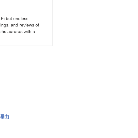
-Fi but endless
lings, and reviews of
phs auroras with a
理由