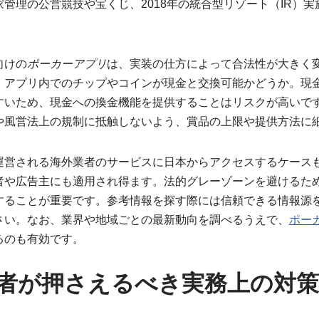
管理の公営競技や宝くじ、2018年の統合型リゾート（IR）
。
向けの
ポーカーアプリ
は、実装の仕方によって合法性が大きく
、アプリ内でのチップやコインが現金と交換可能かどうか。現
すいため、現金への換金機能を提供することはリスクが高いで
や風営法上の規制に抵触しないよう、賞品の上限や提供方法に
運営される海外業者のサービスに日本からアクセスするケース
者や広告主にも適用され得ます。法的グレーゾーンを避けるた
することが重要です。参考情報を探す際には信頼できる情報源
さい。なお、業界や地域ごとの最新動向を調べるうえで、
ポー
るのも有効です。
者が押さえるべき実務上の対策