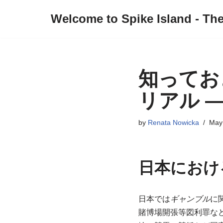
Welcome to Spike Island - Th
Skip
to
content
知ってお
リアル 
by
Renata Nowicka
May
日本におけ
日本では
ギャンブル
に
賭博場開張等図利罪な