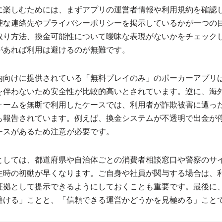
に楽しむためには、まずアプリの運営者情報や利用規約を確認
確な連絡先やプライバシーポリシーを掲示しているかが一つの
取り方法、換金可能性について曖昧な表現がないかをチェック
があれば利用は避けるのが無難です。
内向けに提供されている「無料プレイのみ」のポーカーアプリ
を伴わないため安全性が比較的高いとされています。逆に、海
ォームを無断で利用したケースでは、利用者が詐欺被害に遭っ
も報告されています。例えば、換金システムが不透明で出金が
ースがあるため注意が必要です。
としては、都道府県や自治体ごとの消費者相談窓口や警察のサ
生時の初動が早くなります。ご自身や社員が関与する場合は、
証拠として提示できるようにしておくことも重要です。最後に
避ける」ことと、「信頼できる運営かどうかを見極める」こと