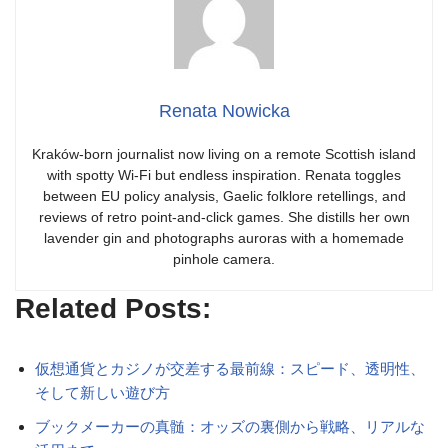
Renata Nowicka
Kraków-born journalist now living on a remote Scottish island
with spotty Wi-Fi but endless inspiration. Renata toggles
between EU policy analysis, Gaelic folklore retellings, and
reviews of retro point-and-click games. She distills her own
lavender gin and photographs auroras with a homemade
pinhole camera.
Related Posts:
仮想通貨とカジノが交差する最前線：スピード、透明性、
そして新しい遊び方
ブックメーカーの真髄：オッズの裏側から戦略、リアルな