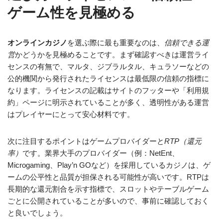
ゲーム性を見極める
オンラインカジノ
を選ぶ際に最も重要なのは、
信頼できる運
営
かどうかを見極めることです。まず確認すべきは運営ライ
センスの有無で、マルタ、ジブラルタル、キュラソーなどの
公的機関から発行されたライセンスは最低限の信頼の指標に
なります。ライセンスの記載はサイトのフッターや「利用規
約」ページに明示されていることが多く、透明性がある運営
はプレイヤーにとって安心材料です。
次に注目するポイントはゲームプロバイダーと
RTP（還元
率）
です。業界大手のプロバイダー（例：NetEnt、
Microgaming、Play’n GOなど）を採用しているカジノは、ゲ
ームの公平性と品質が担保される可能性が高いです。RTPは
長期的な還元割合を示す指標で、スロットやテーブルゲーム
ごとに公開されていることが多いので、事前に確認しておく
と良いでしょう。