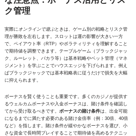
ク管理
実際に
オンラインで遊ぶ
ときは、ゲーム別の戦略とリスク管
理が勝敗を左右します。スロットは運の影響が大きい一方
で、ペイアウト率（RTP）やボラティリティを理解すること
で期待値を調整できます。テーブルゲーム（ブラックジャッ
ク、ルーレット、バカラ等）は基本戦略やベット管理（マネ
ジメント）を学ぶことでハウスエッジを下げられます。例え
ばブラックジャックでは基本戦略表に従うだけで損失を大幅
に抑えられます。
ボーナスを賢く使うことも重要です。多くのカジノが提供す
るウェルカムボーナスや入金ボーナスは、賭け条件を確認し
てから受け取るべきです。
ボーナスの賭け条件
は、出金可能
になるまでに満たす必要のある賭け金倍率（例：30倍、40倍
など）を指します。賭け条件が緩やかなボーナスを選び、小
さな資金で長時間プレイすることで期待値を高めるテクニッ