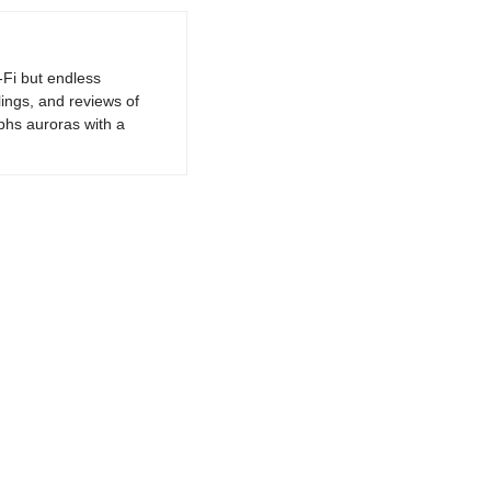
-Fi but endless
lings, and reviews of
phs auroras with a