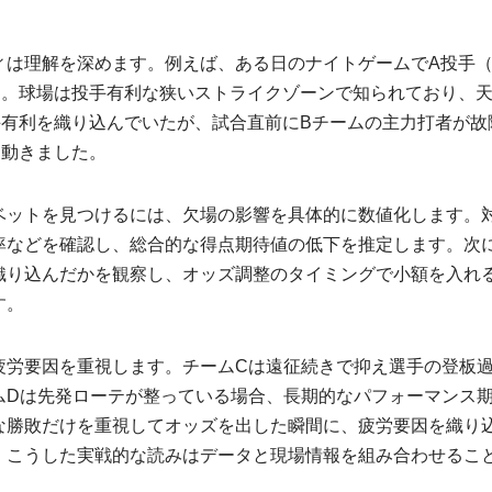
ィは理解を深めます。例えば、ある日のナイトゲームでA投手
B。球場は投手有利な狭いストライクゾーンで知られており、
手有利を織り込んでいたが、試合直前にBチームの主力打者が故
に動きました。
ベットを見つけるには、欠場の影響を具体的に数値化します。
率などを確認し、総合的な得点期待値の低下を推定します。次
織り込んだかを観察し、オッズ調整のタイミングで小額を入れ
す。
疲労要因を重視します。チームCは遠征続きで抑え選手の登板
ムDは先発ローテが整っている場合、長期的なパフォーマンス
な勝敗だけを重視してオッズを出した瞬間に、疲労要因を織り
。こうした実戦的な読みはデータと現場情報を組み合わせるこ