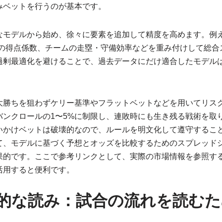
みベットを行うのが基本です。
なモデルから始め、徐々に要素を追加して精度を高めます。例え
場の得点係数、チームの走塁・守備効率などを重み付けして総
過剰最適化を避けることで、過去データにだけ適合したモデル
大勝ちを狙わずケリー基準やフラットベットなどを用いてリス
バンクロールの1〜5%に制限し、連敗時にも生き残る戦術を取
いかけベットは破壊的なので、ルールを明文化して遵守するこ
て、モデルに基づく予想とオッズを比較するためのスプレッド
果的です。ここで参考リンクとして、実際の市場情報を参照す
活用すると便利です。
的な読み：試合の流れを読むた