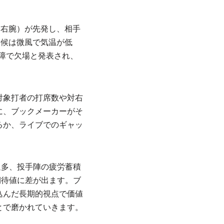
（右腕）が先発し、相手
天候は微風で気温が低
障で欠場と発表され、
対象打者の打席数や対右
に、ブックメーカーがそ
るか、ライブでのギャッ
過多、投手陣の疲労蓄積
期待値に差が出ます。ブ
込んだ長期的視点で価値
とで磨かれていきます。