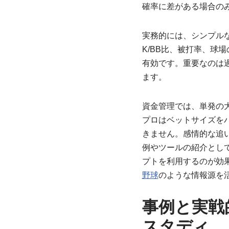
確率に差がある場合の
実務的には、シンプル
K/BB比、被打率、球
有効です。重要なのは
ます。
資金管理では、単発の
プロはベットサイズを
きません。感情的な追
例やツールの紹介とし
プトを利用するのが効
野球
のような情報源を
事例と実戦
スタディ