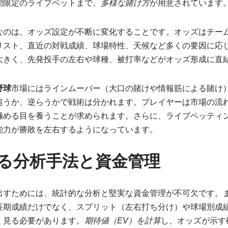
間限定のライブベットまで、
多様な賭け方
が用意されています
なのは、オッズ設定が不断に変化することです。オッズはチー
リスト、直近の対戦成績、球場特性、天候など多くの要因に応
大きく、先発投手の左右や球種、被打率などがオッズ形成に直
野球
市場にはラインムーバー（大口の賭けや情報筋による賭け
追うか、逆らうかで戦術は分かれます。プレイヤーは市場の流
極める目を養うことが求められます。さらに、ライブベッティ
能力が勝敗を左右するようになっています。
る分析手法と資金管理
出すためには、統計的な分析と堅実な資金管理が不可欠です。
長期成績だけでなく、スプリット（左右打ち分け）や球場別成
く見る必要があります。
期待値（EV）を計算
し、オッズが示す