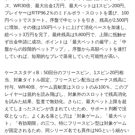
ス
、WR30倍、最大出金1万円、最大ベットは1スピン200円。
プレイヤーはRTP96.2％のミドルボラ・スロットを選び、100
円ベットでスタート。序盤で中ヒットを引き、残高が2,500円
に増加。その後は150円ベットに上げて消化ペースを加速し、
総ベット3万円を完了。最終残高は9,800円で、上限に抵触せ
ず出金申請に成功。ポイントは「最大ベットの厳守」と「中
盤からの段階的ベットアップ」。序盤から高額ベットを連打
していれば、短期的なブレで蒸発していた可能性が高い。
ケーススタディB：50回分のフリースピン、1スピン20円相
当、対象タイトル固定、フリースピン配当はボーナス残高に
付与、WR40倍、ゲーム貢献度はスロットのみ100％。このプ
レイヤーは規約を読み飛ばし、対象外のスロットで残高消化
を試みた結果、監査で無効化。さらに、最大ベット上限を超
えてしまったスピンが含まれていたため、サポート判断で没
収となった。よくある落とし穴は「対象ゲーム」「最大ベッ
ト」「有効期限」の三つ。特にフリースピン型は対象ゲーム
が固定されるため、同シリーズ名でも異作はNGという細かい