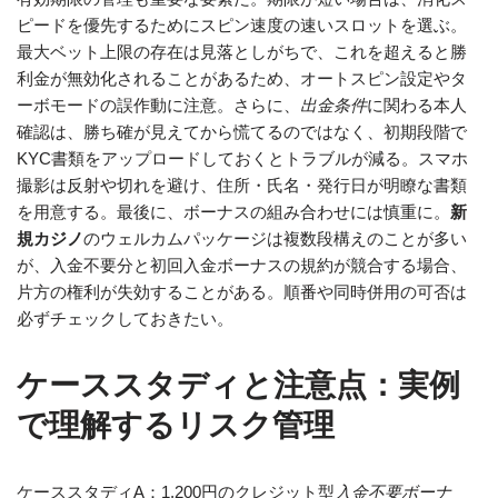
ピードを優先するためにスピン速度の速いスロットを選ぶ。
最大ベット上限の存在は見落としがちで、これを超えると勝
利金が無効化されることがあるため、オートスピン設定やタ
ーボモードの誤作動に注意。さらに、
出金条件
に関わる本人
確認は、勝ち確が見えてから慌てるのではなく、初期段階で
KYC書類をアップロードしておくとトラブルが減る。スマホ
撮影は反射や切れを避け、住所・氏名・発行日が明瞭な書類
を用意する。最後に、ボーナスの組み合わせには慎重に。
新
規カジノ
のウェルカムパッケージは複数段構えのことが多い
が、入金不要分と初回入金ボーナスの規約が競合する場合、
片方の権利が失効することがある。順番や同時併用の可否は
必ずチェックしておきたい。
ケーススタディと注意点：実例
で理解するリスク管理
ケーススタディA：1,200円のクレジット型
入金不要ボーナ