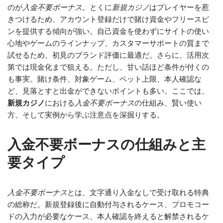
のが
入金不要ボーナス
。とくに
新規カジノ
はプレイヤーを惹
きつけるため、アカウント登録だけで賭け資金やフリースピ
ンを提供する傾向が強い。自己資金を使わずにサイトの使い
心地やゲームのラインナップ、カスタマーサポートの質まで
試せるため、初見のブランド評価に最適だ。さらに、活用次
第では現金化まで狙える。ただし、甘い話ほど条件が付くの
も事実。賭け条件、対象ゲーム、ベット上限、本人確認な
ど、見落とすと出金ができないポイントも多い。ここでは、
新規カジノ
における
入金不要ボーナス
の仕組み、賢い使い
方、そして実例から学ぶ注意点を深掘りする。
入金不要ボーナスの仕組みと主
要タイプ
入金不要ボーナス
とは、文字通り入金なしで受け取れる特典
の総称だ。新規登録後に自動付与されるケース、プロモコー
ドの入力が必要なケース、本人確認を終えると解禁されるケ