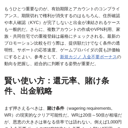
もうひとつ重要なのが、有効期限とアカウントのコンプライ
アンス。期限切れで権利が消失するのはもちろん、住所確認
や本人確認（KYC）が完了しないと出金が凍結されるケース
も一般的だ。さらに、複数アカウントの作成やVPN利用、家
族・共同住宅での重複登録は厳格にチェックされる。最新の
プロモーション比較を行う際は、提供額だけでなく条件の透
明性、サポートの応答速度、ゲームプロバイダの質も評価軸
にするとよい。参考として、
新規カジノ 入金不要ボーナス
の
動向を把握し、総合的に判断する姿勢が重要だ。
賢い使い方：還元率、賭け条
件、出金戦略
まず押さえるべきは、
賭け条件
（wagering requirements,
WR）の現実的なクリア可能性だ。WRは20倍～50倍が相場だ
が、恩恵の大きさは単なる倍率では語れない。例えば1,000円