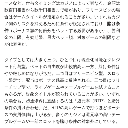
ースなど、付与タイミングはカジノによって異なる。金額は
数百円相当から数千円相当まで幅があり、フリースピンの場
合はゲームタイトルが指定されることが多い。いずれもカジ
ノ側のリスクを抑えるために条件が設定されており、
賭け条
件
（ボーナス額の何倍分をベットする必要があるか）、勝利
金の上限、有効期限、最大ベット額、対象ゲームの制限など
が代表例だ。
タイプとしては大きく三つ。ひとつ目は現金化可能なクレジ
ット付与型。ベットの自由度が比較的高い一方、賭け条件は
やや厳しめになりがちだ。二つ目はフリースピン型。スロッ
ト限定で、配当はボーナス残高に反映される。三つ目はフリ
ーチップ型で、ライブゲームやテーブルゲームを試せること
もあるが、対象タイトルが絞られていることが多い。いずれ
の場合も、
出金条件
に直結するのは「還元率（RTP）と賭け
条件の掛け合わせ」だ。RTPの高いゲームで打つほどボーナ
スの実質価値は上がるが、多くのカジノは還元率の高いテー
ブルゲームや一部スロットを賭け条件の対象外にしている。