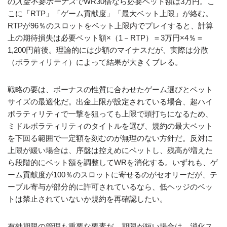
の
入金不要ボーナス
でWR30倍なら必要ベット額は3万円。こ
こに「RTP」「ゲーム貢献度」「最大ベット上限」が絡む。
RTPが96％のスロットをベット上限内でプレイすると、計算
上の期待損失は必要ベット額×（1－RTP）＝3万円×4％＝
1,200円前後。理論的には少額のマイナスだが、実際は分散
（ボラティリティ）によって結果が大きくブレる。
戦略の要は、ボーナスの性質に合わせたゲーム選びとベット
サイズの最適化だ。出金上限が設定されている場合、超ハイ
ボラティリティで一撃を狙っても上限で頭打ちになるため、
ミドルボラティリティのタイトルを選び、規約の最大ベット
を下回る範囲で一定額を刻むのが無理のない方針だ。反対に
上限が緩い場合は、序盤は控えめにベットし、残高が増えた
ら段階的にベット額を調整してWRを消化する。いずれも、ゲ
ーム貢献度が100％のスロットに寄せるのがセオリーだが、テ
ーブル寄与が部分的に許可されているなら、低ヘッジのベッ
トは禁止されていないか規約を再確認したい。
有効期限の管理も重要な要素だ。期限が短い場合は、消化ス