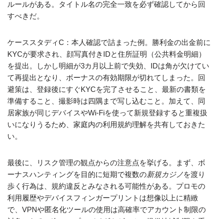
ルールがある。タイトル名の完全一致を必ず確認してから回
すべきだ。
ケーススタディC：本人確認で詰まった例。勝利金の出金前に
KYCが要求され、顔写真付きIDと住所証明（公共料金明細）
を提出。しかし明細が3カ月以上前で失効、IDは角が欠けてい
て再提出となり、ボーナスの有効期限が切れてしまった。回
避策は、登録後にすぐKYCを完了させること、最新の書類を
準備すること、撮影時は四隅まで写し込むこと。加えて、同
居家族が同じデバイスやWi‑Fiを使って新規登録すると重複扱
いになりうるため、家庭内の利用規約理解を共有しておきた
い。
最後に、リスク管理の観点からの注意点を挙げる。まず、ボ
ーナスハンティングを目的に短期で複数の
新規カジノ
を渡り
歩く行為は、規約違反とみなされる可能性がある。プロモの
利用履歴やデバイスフィンガープリントは想像以上に精緻
で、VPNや匿名化ツールの使用は高確率でアカウント制限の