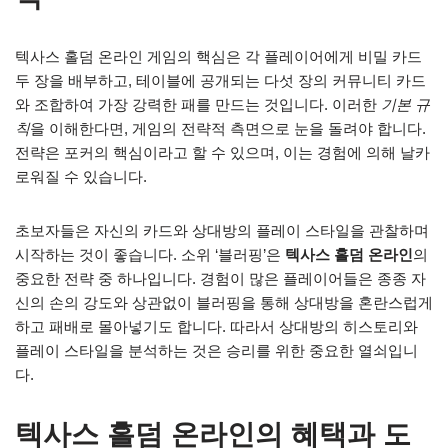
텍사스 홀덤 온라인 게임의 핵심은 각 플레이어에게 비밀 카드
두 장을 배부하고, 테이블에 공개되는 다섯 장의 커뮤니티 카드
와 조합하여 가장 강력한 패를 만드는 것입니다. 이러한
기본 규
칙
을 이해한다면, 게임의 전략적 측면으로 눈을 돌려야 합니다.
전략은 포커의 핵심이라고 할 수 있으며, 이는 경험에 의해 날카
로워질 수 있습니다.
초보자들은 자신의 카드와 상대방의 플레이 스타일을 관찰하며
시작하는 것이 좋습니다. 소위 ‘블러핑’은
텍사스 홀덤 온라인
의
중요한 전략 중 하나입니다. 경험이 많은 플레이어들은 종종 자
신의 손의 강도와 상관없이 블러핑을 통해 상대방을 혼란스럽게
하고 패배로 몰아넣기도 합니다. 따라서 상대방의 히스토리와
플레이 스타일을 분석하는 것은 승리를 위한 중요한 열쇠입니
다.
텍사스 홀덤 온라인의 혜택과 도