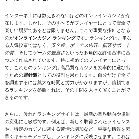
インターネ上には数えきれないほどのオンラインカジノが存
在します。しかし、そのすべてがプレイヤーにとって安全で
楽しい場所であるとは限りません。ここで重要な指針となる
のが
オンラインカジノ ランキング
です。ランキングは、単な
る人気投票ではなく、
安全性
、
ボーナス内容
、
顧客サポート
の質
、そして
ゲームの豊富さ
といった多角的な評価基準に基
づいて作成されています。特に初めてのプレイヤーにとっ
て、これらのランキングは高品質なカジノを効率的に選び出
すための
羅針盤
としての役割を果たします。自分だけで全て
を調査するには莫大な時間と労力がかかりますが、信頼でき
るランキングを参照すれば、その手間を大きく省くことがで
きるのです。
さらに、優れたランキングサイトは、最新の業界動向や規制
の変化にも敏感です。例えば、新しく取得されたライセンス
や、特定のカジノに関する苦情の増加など、重要な情報を素
早くキャッチアップし、ランキングに反映させます。これは