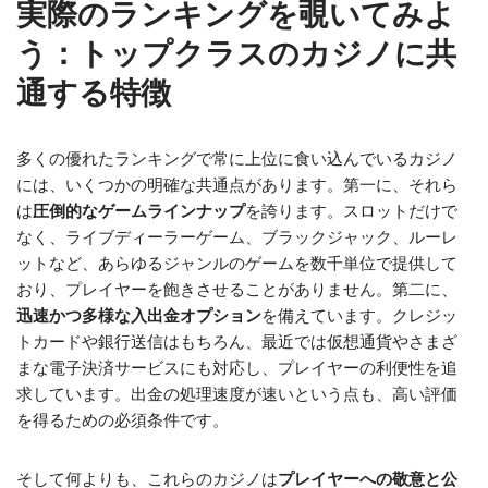
実際のランキングを覗いてみよ
う：トップクラスのカジノに共
通する特徴
多くの優れたランキングで常に上位に食い込んでいるカジノ
には、いくつかの明確な共通点があります。第一に、それら
は
圧倒的なゲームラインナップ
を誇ります。スロットだけで
なく、ライブディーラーゲーム、ブラックジャック、ルーレ
ットなど、あらゆるジャンルのゲームを数千単位で提供して
おり、プレイヤーを飽きさせることがありません。第二に、
迅速かつ多様な入出金オプション
を備えています。クレジッ
トカードや銀行送信はもちろん、最近では仮想通貨やさまざ
まな電子決済サービスにも対応し、プレイヤーの利便性を追
求しています。出金の処理速度が速いという点も、高い評価
を得るための必須条件です。
そして何よりも、これらのカジノは
プレイヤーへの敬意と公