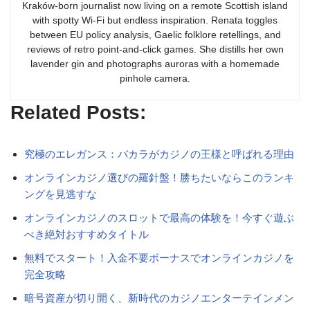
Kraków-born journalist now living on a remote Scottish island
with spotty Wi-Fi but endless inspiration. Renata toggles
between EU policy analysis, Gaelic folklore retellings, and
reviews of retro point-and-click games. She distills her own
lavender gin and photographs auroras with a homemade
pinhole camera.
Related Posts:
究極のエレガンス：バカラがカジノの王様と呼ばれる理由
オンラインカジノ選びの羅針盤！勝ちたいならこのランキ
ングを見逃すな
オンラインカジノのスロットで最高の体験を！今すぐ遊ぶ
べき絶対おすすめタイトル
無料でスタート！入金不要ボーナスでオンラインカジノを
完全攻略
暗号資産が切り開く、新時代のカジノエンターテインメン