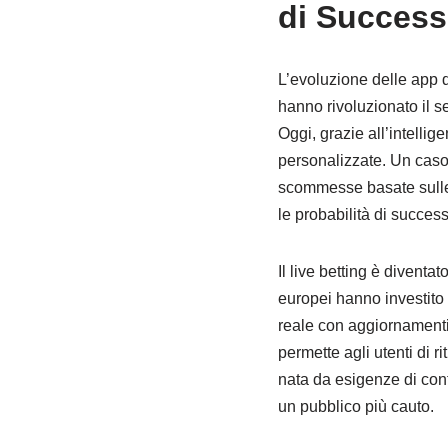
di Succes
L’evoluzione delle app 
hanno rivoluzionato il s
Oggi, grazie all’intellige
personalizzate. Un caso
scommesse basate sulle 
le probabilità di success
Il live betting è divent
europei hanno investito
reale con aggiornamenti
permette agli utenti di r
nata da esigenze di cont
un pubblico più cauto.