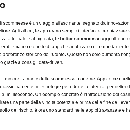
so
di scommesse è un viaggio affascinante, segnato da innovazion
ettore. Agli albori, le app erano semplici interfacce per piazzar
nza artificiale e al big data, le
better scommesse app
offrono e
 emblematico è quello di app che analizzano il comportamento 
preferenze storiche dell’utente. Questo non solo aumenta l’e
o grazie a consigli data-driven.
ato il motore trainante delle scommesse moderne. App come quelle
 massicciamente in tecnologie per ridurre la latenza, permett
 al millisecondo. Un esempio concreto è l’introduzione del cash
itirare una parte della vincita potenziale prima della fine dell’eve
rollo del rischio, è ora uno standard nelle app più avanzate e ha 