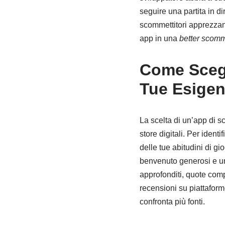
seguire una partita in 
scommettitori apprezzan
app in una
better scom
Come Scegl
Tue Esige
La scelta di un’app di 
store digitali. Per identi
delle tue abitudini di g
benvenuto generosi e un’
approfonditi, quote comp
recensioni su piattaform
confronta più fonti.