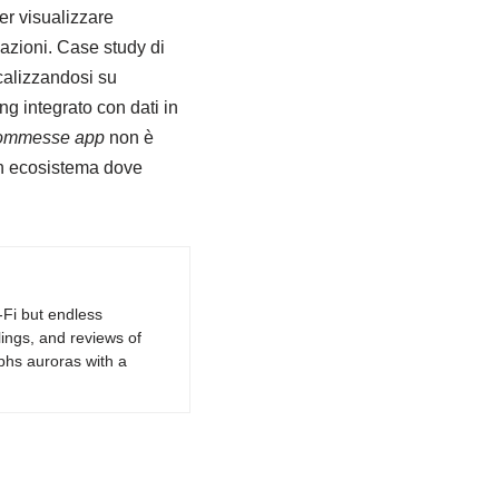
er visualizzare
sazioni. Case study di
calizzandosi su
g integrato con dati in
commesse app
non è
 un ecosistema dove
-Fi but endless
lings, and reviews of
phs auroras with a