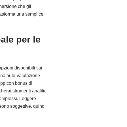
mersione che gli
trasforma una semplice
le per le
zioni disponibili sui
 una auto-valutazione
 app con bonus di
herai strumenti analitici
complessi. Leggere
 sono soggettive, quindi