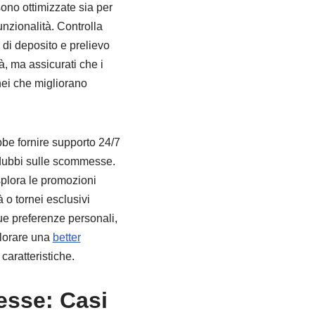
sono ottimizzate sia per
nzionalità. Controlla
 di deposito e prelievo
à, ma assicurati che i
nei che migliorano
be fornire supporto 24/7
o dubbi sulle scommesse.
esplora le promozioni
 o tornei esclusivi
ue preferenze personali,
plorare una
better
caratteristiche.
esse: Casi