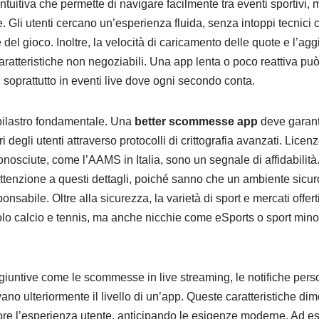
intuitiva che permette di navigare facilmente tra eventi sportivi, 
 Gli utenti cercano un’esperienza fluida, senza intoppi tecnici
del gioco. Inoltre, la velocità di caricamento delle quote e l’a
caratteristiche non negoziabili. Una app lenta o poco reattiva pu
soprattutto in eventi live dove ogni secondo conta.
 pilastro fondamentale. Una
better scommesse app
deve garanti
i degli utenti attraverso protocolli di crittografia avanzati. Licenz
nosciute, come l’AAMS in Italia, sono un segnale di affidabilità.
ttenzione a questi dettagli, poiché sanno che un ambiente sicur
nsabile. Oltre alla sicurezza, la varietà di sport e mercati offer
o calcio e tennis, ma anche nicchie come eSports o sport minori
aggiuntive come le scommesse in live streaming, le notifiche perso
no ulteriormente il livello di un’app. Queste caratteristiche di
re l’esperienza utente, anticipando le esigenze moderne. Ad ese