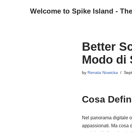
Welcome to Spike Island - Th
Skip
to
content
Better S
Modo di 
by
Renata Nowicka
Sep
Cosa Defi
Nel panorama digitale o
appassionati. Ma cosa 