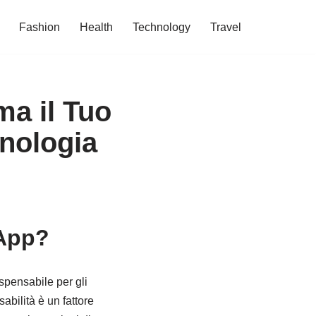
Fashion
Health
Technology
Travel
a il Tuo
nologia
 App?
pensabile per gli
sabilità è un fattore