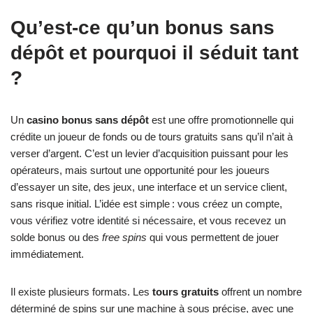
Qu’est-ce qu’un bonus sans
dépôt et pourquoi il séduit tant
?
Un
casino bonus sans dépôt
est une offre promotionnelle qui
crédite un joueur de fonds ou de tours gratuits sans qu’il n’ait à
verser d’argent. C’est un levier d’acquisition puissant pour les
opérateurs, mais surtout une opportunité pour les joueurs
d’essayer un site, des jeux, une interface et un service client,
sans risque initial. L’idée est simple : vous créez un compte,
vous vérifiez votre identité si nécessaire, et vous recevez un
solde bonus ou des
free spins
qui vous permettent de jouer
immédiatement.
Il existe plusieurs formats. Les
tours gratuits
offrent un nombre
déterminé de spins sur une machine à sous précise, avec une