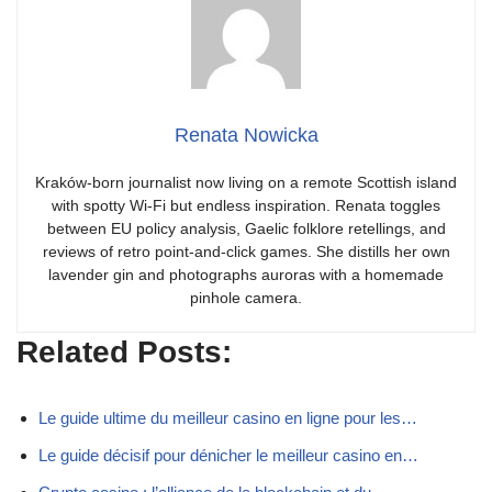
Renata Nowicka
Kraków-born journalist now living on a remote Scottish island
with spotty Wi-Fi but endless inspiration. Renata toggles
between EU policy analysis, Gaelic folklore retellings, and
reviews of retro point-and-click games. She distills her own
lavender gin and photographs auroras with a homemade
pinhole camera.
Related Posts:
Le guide ultime du meilleur casino en ligne pour les…
Le guide décisif pour dénicher le meilleur casino en…