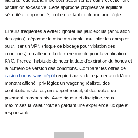
oscillation excessive. Cette approche progressive équilibre
sécurité et opportunité, tout en restant conforme aux règles.
Erreurs fréquentes à éviter : ignorer les jeux exclus (annulation
des gains), dépasser la mise maximale, multiplier les comptes
ou utiliser un VPN (risque de blocage pour violation des
conditions), ou attendre la dernière minute pour la vérification
KYC. Prenez l’habitude de noter la date d’expiration du bonus et
le numéro de version des conditions. Comparer les offres de
casino bonus sans dépôt
requiert aussi de regarder au‑delà du
montant affiché : privilégiez un wagering réaliste, des
contributions claires, un support réactif, et des délais de
paiement transparents. Avec rigueur et discipline, vous
maximisez la valeur tout en gardant une expérience ludique et
responsable.