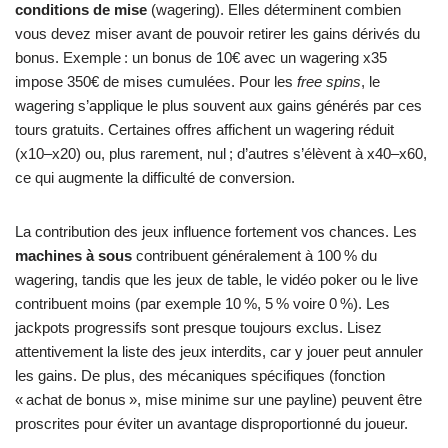
conditions de mise
(wagering). Elles déterminent combien
vous devez miser avant de pouvoir retirer les gains dérivés du
bonus. Exemple : un bonus de 10€ avec un wagering x35
impose 350€ de mises cumulées. Pour les
free spins
, le
wagering s’applique le plus souvent aux gains générés par ces
tours gratuits. Certaines offres affichent un wagering réduit
(x10–x20) ou, plus rarement, nul ; d’autres s’élèvent à x40–x60,
ce qui augmente la difficulté de conversion.
La contribution des jeux influence fortement vos chances. Les
machines à sous
contribuent généralement à 100 % du
wagering, tandis que les jeux de table, le vidéo poker ou le live
contribuent moins (par exemple 10 %, 5 % voire 0 %). Les
jackpots progressifs sont presque toujours exclus. Lisez
attentivement la liste des jeux interdits, car y jouer peut annuler
les gains. De plus, des mécaniques spécifiques (fonction
« achat de bonus », mise minime sur une payline) peuvent être
proscrites pour éviter un avantage disproportionné du joueur.