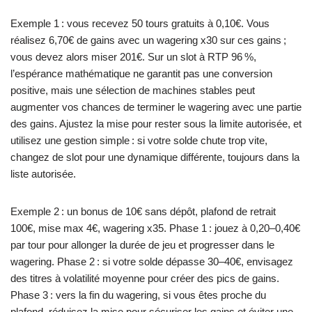
Exemple 1 : vous recevez 50 tours gratuits à 0,10€. Vous
réalisez 6,70€ de gains avec un wagering x30 sur ces gains ;
vous devez alors miser 201€. Sur un slot à RTP 96 %,
l’espérance mathématique ne garantit pas une conversion
positive, mais une sélection de machines stables peut
augmenter vos chances de terminer le wagering avec une partie
des gains. Ajustez la mise pour rester sous la limite autorisée, et
utilisez une gestion simple : si votre solde chute trop vite,
changez de slot pour une dynamique différente, toujours dans la
liste autorisée.
Exemple 2 : un bonus de 10€ sans dépôt, plafond de retrait
100€, mise max 4€, wagering x35. Phase 1 : jouez à 0,20–0,40€
par tour pour allonger la durée de jeu et progresser dans le
wagering. Phase 2 : si votre solde dépasse 30–40€, envisagez
des titres à volatilité moyenne pour créer des pics de gains.
Phase 3 : vers la fin du wagering, si vous êtes proche du
plafond, réduisez la mise pour sécuriser les gains et éviter une