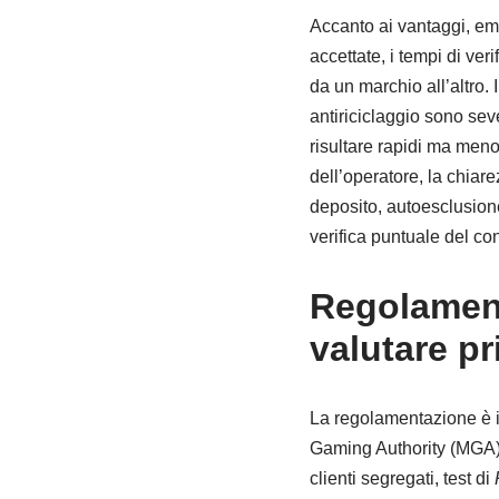
Accanto ai vantaggi, eme
accettate, i tempi di ver
da un marchio all’altro. I
antiriciclaggio sono sev
risultare rapidi ma meno
dell’operatore, la chiare
deposito, autoesclusione
verifica puntuale del con
Regolament
valutare pr
La regolamentazione è i
Gaming Authority (MGA)
clienti segregati, test di