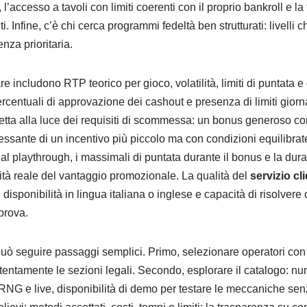
, l’accesso a tavoli con limiti coerenti con il proprio bankroll e l
Infine, c’è chi cerca programmi fedeltà ben strutturati: livelli chi
enza prioritaria.
 includono RTP teorico per gioco, volatilità, limiti di puntata e d
ercentuali di approvazione dei cashout e presenza di limiti giorna
tta alla luce dei requisiti di scommessa: un bonus generoso con 
essante di un incentivo più piccolo ma con condizioni equilibrate
e al playthrough, i massimali di puntata durante il bonus e la dura
ilità reale del vantaggio promozionale. La qualità del
servizio cli
 disponibilità in lingua italiana o inglese e capacità di risolvere c
 prova.
può seguire passaggi semplici. Primo, selezionare operatori con
ttentamente le sezioni legali. Secondo, esplorare il catalogo: nu
li RNG e live, disponibilità di demo per testare le meccaniche sen