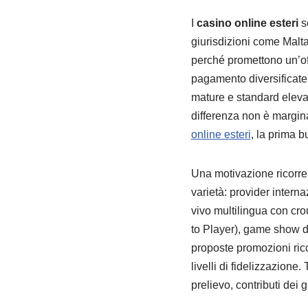
I
casino online esteri
so
giurisdizioni come Malt
perché promettono un’offe
pagamento diversificate.
mature e standard elevati
differenza non è margin
online esteri
, la prima b
Una motivazione ricorren
varietà: provider interna
vivo multilingua con crou
to Player), game show da
proposte promozioni ric
livelli di fidelizzazione
prelievo, contributi dei 