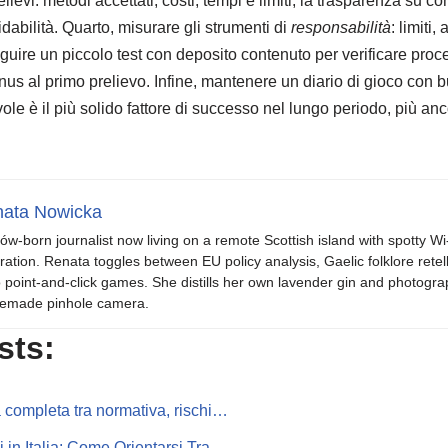
ievi: metodi accettati, costi, tempi e limiti; la trasparenza su co
dabilità. Quarto, misurare gli strumenti di
responsabilità
: limiti
guire un piccolo test con deposito contenuto per verificare proces
nus al primo prelievo. Infine, mantenere un diario di gioco con bud
le è il più solido fattore di successo nel lungo periodo, più an
ata Nowicka
ów-born journalist now living on a remote Scottish island with spotty Wi
iration. Renata toggles between EU policy analysis, Gaelic folklore retel
o point-and-click games. She distills her own lavender gin and photogra
emade pinhole camera.
sts:
 completa tra normativa, rischi…
 in Italia: Come Orientarsi Tra…