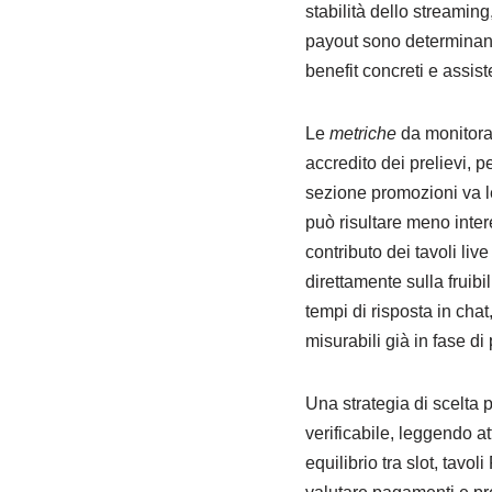
stabilità dello streaming
payout sono determinanti. 
benefit concreti e assist
Le
metriche
da monitorare
accredito dei prelievi, p
sezione promozioni va le
può risultare meno inter
contributo dei tavoli liv
direttamente sulla fruib
tempi di risposta in chat,
misurabili già in fase di
Una strategia di scelta 
verificabile, leggendo a
equilibrio tra slot, tavo