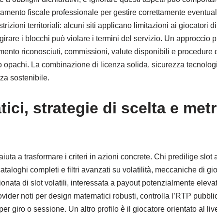
amento fiscale professionale per gestire correttamente eventual
trizioni territoriali: alcuni siti applicano limitazioni ai giocatori 
girare i blocchi può violare i termini del servizio. Un approccio
mento riconosciuti, commissioni, valute disponibili e procedure 
o opachi. La combinazione di licenza solida, sicurezza tecnologi
za sostenibile.
ici, strategie di scelta e met
uta a trasformare i criteri in azioni concrete. Chi predilige slot 
ataloghi completi e filtri avanzati su volatilità, meccaniche di gi
ata di slot volatili, interessata a payout potenzialmente eleva
ovider noti per design matematici robusti, controlla l’RTP pubblic
 per giro o sessione. Un altro profilo è il giocatore orientato al li