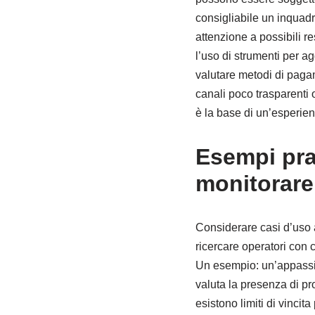
consigliabile un inquadr
attenzione a possibili res
l’uso di strumenti per ag
valutare metodi di paga
canali poco trasparenti 
è la base di un’esperien
Esempi prat
monitorare
Considerare casi d’uso ai
ricercare operatori con c
Un esempio: un’appassion
valuta la presenza di pr
esistono limiti di vincita