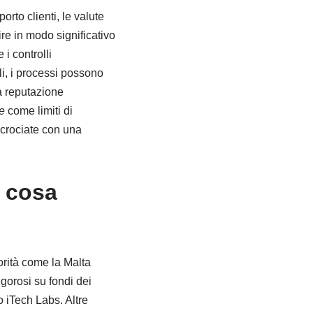
rto clienti, le valute
ire in modo significativo
 i controlli
li, i processi possono
la reputazione
e
come limiti di
ncrociate con una
: cosa
orità come la Malta
orosi su fondi dei
 iTech Labs. Altre