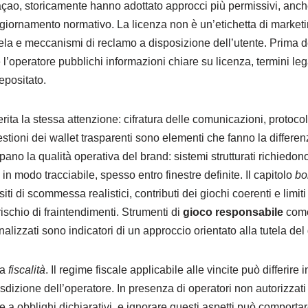
çao, storicamente hanno adottato approcci più permissivi, anche 
iornamento normativo. La licenza non è un’etichetta di marketin
utela e meccanismi di reclamo a disposizione dell’utente. Prima de
l’operatore pubblichi informazioni chiare su licenza, termini lega
epositato.
ita la stessa attenzione: cifratura delle comunicazioni, protocoll
stioni dei wallet trasparenti sono elementi che fanno la differenz
ano la qualità operativa del brand: sistemi strutturati richied
n modo tracciabile, spesso entro finestre definite. Il capitolo
bo
iti di scommessa realistici, contributi dei giochi coerenti e limiti
ischio di fraintendimenti. Strumenti di
gioco responsabile
come
onalizzati sono indicatori di un approccio orientato alla tutela del
la
fiscalità
. Il regime fiscale applicabile alle vincite può differire
sdizione dell’operatore. In presenza di operatori non autorizzati in
a obblighi dichiarativi, e ignorare questi aspetti può comportare 