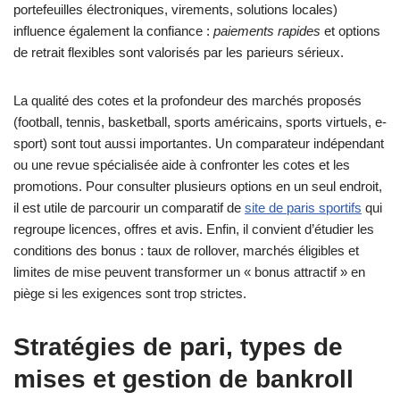
portefeuilles électroniques, virements, solutions locales)
influence également la confiance :
paiements rapides
et options
de retrait flexibles sont valorisés par les parieurs sérieux.
La qualité des cotes et la profondeur des marchés proposés
(football, tennis, basketball, sports américains, sports virtuels, e-
sport) sont tout aussi importantes. Un comparateur indépendant
ou une revue spécialisée aide à confronter les cotes et les
promotions. Pour consulter plusieurs options en un seul endroit,
il est utile de parcourir un comparatif de
site de paris sportifs
qui
regroupe licences, offres et avis. Enfin, il convient d’étudier les
conditions des bonus : taux de rollover, marchés éligibles et
limites de mise peuvent transformer un « bonus attractif » en
piège si les exigences sont trop strictes.
Stratégies de pari, types de
mises et gestion de bankroll