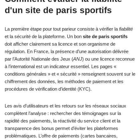
d'un
site de paris sportifs
La première étape pour tout parieur consiste à vérifier la
fiabilité
et la sécurité de la plateforme. Un bon
site de paris sportifs
doit afficher clairement sa licence et son organisme de
régulation. En France, la présence d’une autorisation délivrée
par l’Autorité Nationale des Jeux (
ANJ
) ou une licence reconnue
à l’international est un indicateur essentiel. Les pages «
conditions générales » et « sécurité » renseignent souvent sur le
chiffrement des données, les méthodes de paiement et les
procédures de vérification d’identité (KYC).
Les avis d’utilisateurs et les retours sur les réseaux sociaux
complètent l’analyse : rechercher des témoignages sur la
rapidité des paiements, la réactivité du service client et la
transparence des bonus permet d’éviter les plateformes
problématiques. L’offre de paiements (cartes bancaires,