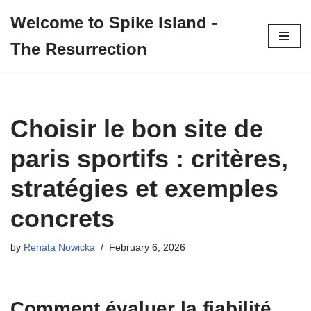
Welcome to Spike Island -
Skip
The Resurrection
to
content
Choisir le bon site de
paris sportifs : critères,
stratégies et exemples
concrets
by
Renata Nowicka
February 6, 2026
Comment évaluer la fiabilité