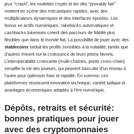
jeux “crash”, les roulettes crypto et les dés “provably fair”
mettent en scène des mécaniques rapides, avec des
multiplicateurs dynamiques et des interfaces épurées. Les
bonus en actifs numériques,
rakebacks
automatiques et
cashbacks tokenisés créent des parcours de fidélité plus
flexibles que dans le monde fiat. La possibilité de jouer avec des
stablecoins
séduit les profils sensibles à la volatilité, tandis que
d’autres misent sur la croissance de leurs jetons favoris.
L’interopérabilité croissante (multi-chaînes, ponts cross-chain)
simplifie la vie des joueurs, qui peuvent basculer d’un réseau à
l’autre pour optimiser frais et rapidité. En somme, ces
plateformes réunissent innovation technique, variété ludique et
avantages économiques adaptés à l’ère numérique.
Dépôts, retraits et sécurité:
bonnes pratiques pour jouer
avec des cryptomonnaies