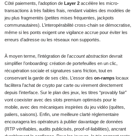
Côté paiements, l’adoption de
Layer 2
accélère les micro-
transactions à très faibles frais, rendant viables des modèles de
jeu plus fragmentés (petites mises fréquentes, jackpots
communautaires). L’interopérabilité cross-chain se démocratise,
même si les ponts exigent une vigilance accrue pour éviter les
erreurs d’adresse ou les réseaux non supportés.
À moyen terme, l’intégration de l’
account abstraction
devrait
simplifier l’onboarding: création de portefeuilles en un clic,
récupération sociale et signatures sans friction, tout en
conservant la garde de ses clés. L’essor des
on-ramps
locaux
facilitera l’achat de crypto par carte ou virement directement
depuis l’interface. Sur le plan des jeux, les titres “provably fair”
vont coexister avec des slots premium optimisés pour le
mobile, avec des mécaniques inspirées du jeu vidéo (quêtes,
paliers, saisons). Enfin, une meilleure clarté réglementaire
encouragera les opérateurs à publier davantage de données
(RTP vérifiables, audits publicisés, proof-of-liabilities), ancrant