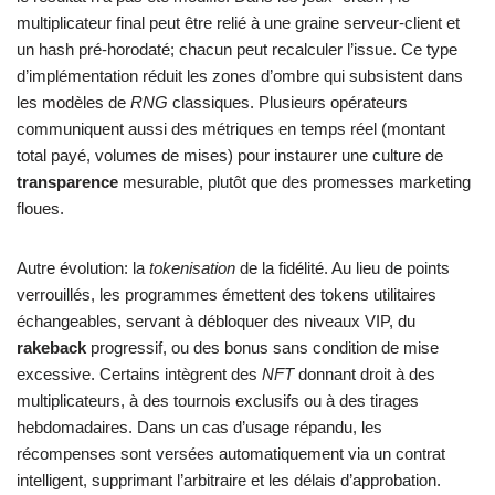
multiplicateur final peut être relié à une graine serveur-client et
un hash pré-horodaté; chacun peut recalculer l’issue. Ce type
d’implémentation réduit les zones d’ombre qui subsistent dans
les modèles de
RNG
classiques. Plusieurs opérateurs
communiquent aussi des métriques en temps réel (montant
total payé, volumes de mises) pour instaurer une culture de
transparence
mesurable, plutôt que des promesses marketing
floues.
Autre évolution: la
tokenisation
de la fidélité. Au lieu de points
verrouillés, les programmes émettent des tokens utilitaires
échangeables, servant à débloquer des niveaux VIP, du
rakeback
progressif, ou des bonus sans condition de mise
excessive. Certains intègrent des
NFT
donnant droit à des
multiplicateurs, à des tournois exclusifs ou à des tirages
hebdomadaires. Dans un cas d’usage répandu, les
récompenses sont versées automatiquement via un contrat
intelligent, supprimant l’arbitraire et les délais d’approbation.