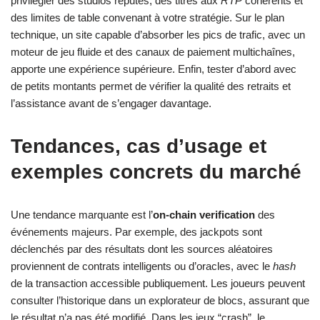
privilégier des studios réputés, des titres aux
RTP
cohérents et
des limites de table convenant à votre stratégie. Sur le plan
technique, un site capable d’absorber les pics de trafic, avec un
moteur de jeu fluide et des canaux de paiement multichaînes,
apporte une expérience supérieure. Enfin, tester d’abord avec
de petits montants permet de vérifier la qualité des retraits et
l’assistance avant de s’engager davantage.
Tendances, cas d’usage et
exemples concrets du marché
Une tendance marquante est l’
on-chain verification
des
événements majeurs. Par exemple, des jackpots sont
déclenchés par des résultats dont les sources aléatoires
proviennent de contrats intelligents ou d’oracles, avec le
hash
de la transaction accessible publiquement. Les joueurs peuvent
consulter l’historique dans un explorateur de blocs, assurant que
le résultat n’a pas été modifié. Dans les jeux “crash”, le