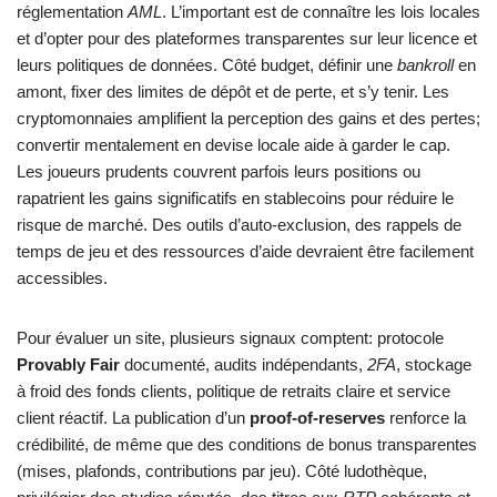
réglementation
AML
. L’important est de connaître les lois locales
et d’opter pour des plateformes transparentes sur leur licence et
leurs politiques de données. Côté budget, définir une
bankroll
en
amont, fixer des limites de dépôt et de perte, et s’y tenir. Les
cryptomonnaies amplifient la perception des gains et des pertes;
convertir mentalement en devise locale aide à garder le cap.
Les joueurs prudents couvrent parfois leurs positions ou
rapatrient les gains significatifs en stablecoins pour réduire le
risque de marché. Des outils d’auto-exclusion, des rappels de
temps de jeu et des ressources d’aide devraient être facilement
accessibles.
Pour évaluer un site, plusieurs signaux comptent: protocole
Provably Fair
documenté, audits indépendants,
2FA
, stockage
à froid des fonds clients, politique de retraits claire et service
client réactif. La publication d’un
proof-of-reserves
renforce la
crédibilité, de même que des conditions de bonus transparentes
(mises, plafonds, contributions par jeu). Côté ludothèque,