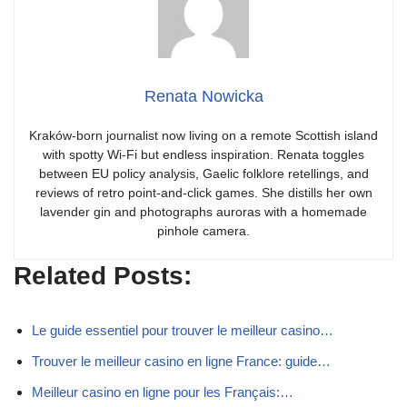
Renata Nowicka
Kraków-born journalist now living on a remote Scottish island
with spotty Wi-Fi but endless inspiration. Renata toggles
between EU policy analysis, Gaelic folklore retellings, and
reviews of retro point-and-click games. She distills her own
lavender gin and photographs auroras with a homemade
pinhole camera.
Related Posts:
Le guide essentiel pour trouver le meilleur casino…
Trouver le meilleur casino en ligne France: guide…
Meilleur casino en ligne pour les Français:…