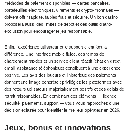
méthodes de paiement disponibles — cartes bancaires,
portefeuilles électroniques, virements et crypto-monnaies —
doivent offrir rapidité, faibles frais et sécurité. Un bon casino
proposera aussi des limites de dépôt et des outils d’auto-
exclusion pour encourager le jeu responsable.
Enfin, l’expérience utilisateur et le support client font la
différence. Une interface mobile fluide, des temps de
chargement rapides et un service client réactif (chat en direct,
email, assistance téléphonique) contribuent à une expérience
positive. Les avis des joueurs et l’historique des paiements
donnent une image concrète : privilégiez les plateformes avec
des retours utilisateurs majoritairement positifs et des délais de
retrait raisonnables. En combinant ces éléments — licence,
sécurité, paiements, support — vous vous rapprochez d’une
décision éclairée pour identifier le meilleur opérateur en 2026.
Jeux, bonus et innovations