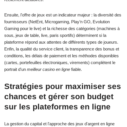
Ensuite, l'offre de jeux est un indicateur majeur : la diversité des
fournisseurs (NetEnt, Microgaming, Play’n GO, Evolution
Gaming pour le live) et la richesse des catégories (machines à
sous, jeux de table, live, paris sportifs) déterminent si la
plateforme répond aux attentes de différents types de joueurs.
Enfin, la qualité du service client, la transparence des bonus et
conditions, les délais de paiement et les méthodes disponibles
(cartes, portefeuilles électroniques, virements) complètent le
portrait d'un
meilleur casino en ligne
fiable.
Stratégies pour maximiser ses
chances et gérer son budget
sur les plateformes en ligne
La gestion du capital et l'approche des jeux d'argent en ligne