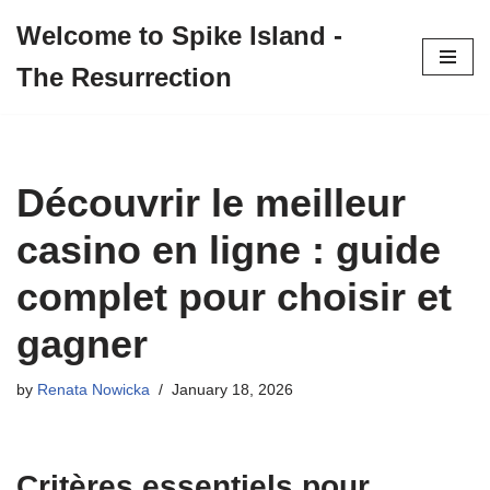
Welcome to Spike Island -
Skip
The Resurrection
to
content
Découvrir le meilleur
casino en ligne : guide
complet pour choisir et
gagner
by
Renata Nowicka
January 18, 2026
Critères essentiels pour