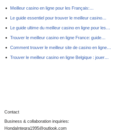
Meilleur casino en ligne pour les Français:…
Le guide essentiel pour trouver le meilleur casino…
Le guide ultime du meilleur casino en ligne pour les…
Trouver le meilleur casino en ligne France: guide…
Comment trouver le meilleur site de casino en ligne…
Trouver le meilleur casino en ligne Belgique : jouer…
Contact
Business & collaboration inquiries:
HondaIntegra1995@outlook.com