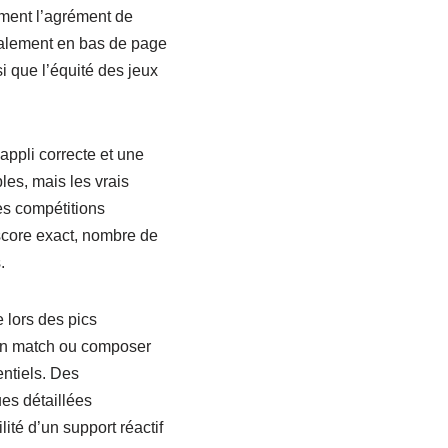
ement l’agrément de
éralement en bas de page
i que l’équité des jeux
 appli correcte et une
les, mais les vrais
es compétitions
 score exact, nombre de
.
e lors des pics
er un match ou composer
entiels. Des
ques détaillées
ité d’un support réactif