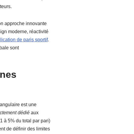
teurs.
son approche innovante
ign moderne, réactivité
lication de paris sportif
.
obale sont
nnes
e angulaire est une
ictement dédié
aux
 à 5% du total par pari)
t de définir des limites