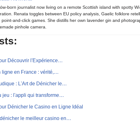
ów-born journalist now living on a remote Scottish island with spotty Wi
iration. Renata toggles between EU policy analysis, Gaelic folklore retel
o point-and-click games. She distills her own lavender gin and photogra
emade pinhole camera.
sts:
our Découvrir l'Expérience…
 ligne en France : vérité,…
dique : L'Art de Dénicher le…
 jeu : l'appli qui transforme…
our Dénicher le Casino en Ligne Idéal
 dénicher le meilleur casino en…