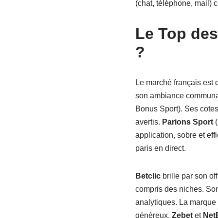
(chat, téléphone, mail) 
Le Top des
?
Le marché français est 
son ambiance communauta
Bonus Sport). Ses cotes, 
avertis.
Parions Sport
(
application, sobre et eff
paris en direct.
Betclic
brille par son o
compris des niches. Son 
analytiques. La marque 
généreux.
Zebet
et
Net