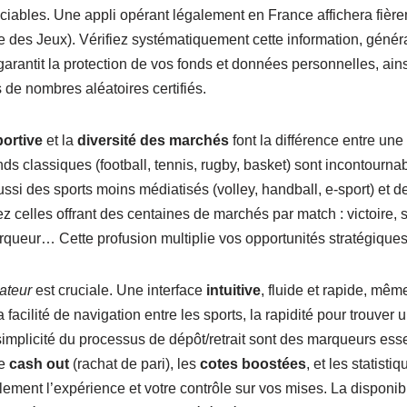
ciables. Une appli opérant légalement en France affichera fièr
le des Jeux). Vérifiez systématiquement cette information, gén
rantit la protection de vos fonds et données personnelles, ains
de nombres aléatoires certifiés.
portive
et la
diversité des marchés
font la différence entre une
ds classiques (football, tennis, rugby, basket) sont incontournab
si des sports moins médiatisés (volley, handball, e-sport) et d
z celles offrant des centaines de marchés par match : victoire,
rqueur… Cette profusion multiplie vos opportunités stratégiques
ateur
est cruciale. Une interface
intuitive
, fluide et rapide, mêm
La facilité de navigation entre les sports, la rapidité pour trouv
simplicité du processus de dépôt/retrait sont des marqueurs ess
le
cash out
(rachat de pari), les
cotes boostées
, et les statisti
ement l’expérience et votre contrôle sur vos mises. La disponibil