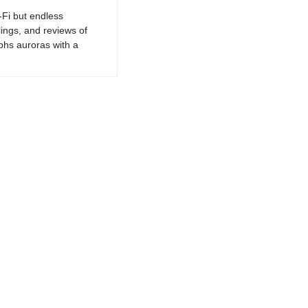
-Fi but endless
lings, and reviews of
phs auroras with a