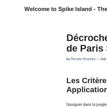
Welcome to Spike Island - Th
Skip
to
content
Décrochez
de Paris 
by
Renata Nowicka
July
Les Critèr
Applicatio
Naviguer dans la jungle 