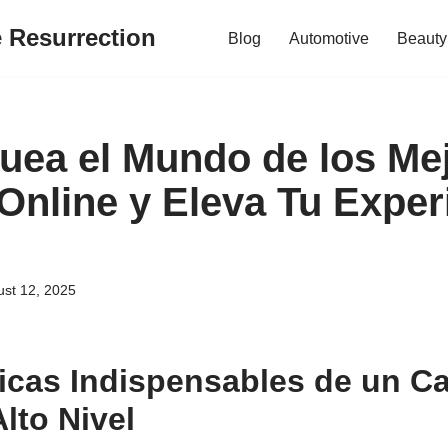
e Resurrection
Blog
Automotive
Beauty
uea el Mundo de los Me
Online y Eleva Tu Exper
st 12, 2025
ticas Indispensables de un C
lto Nivel