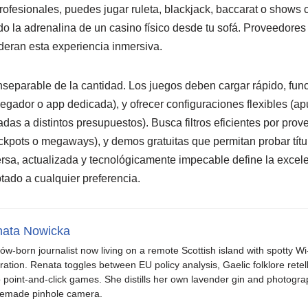
rofesionales, puedes jugar ruleta, blackjack, baccarat o shows
ndo la adrenalina de un casino físico desde tu sofá. Proveedor
ideran esta experiencia inmersiva.
nseparable de la cantidad. Los juegos deben cargar rápido, func
vegador o app dedicada), y ofrecer configuraciones flexibles (a
s a distintos presupuestos). Busca filtros eficientes por prove
ckpots o megaways), y demos gratuitas que permitan probar título
versa, actualizada y tecnológicamente impecable define la excel
tado a cualquier preferencia.
ata Nowicka
ów-born journalist now living on a remote Scottish island with spotty Wi
iration. Renata toggles between EU policy analysis, Gaelic folklore retel
o point-and-click games. She distills her own lavender gin and photogra
emade pinhole camera.