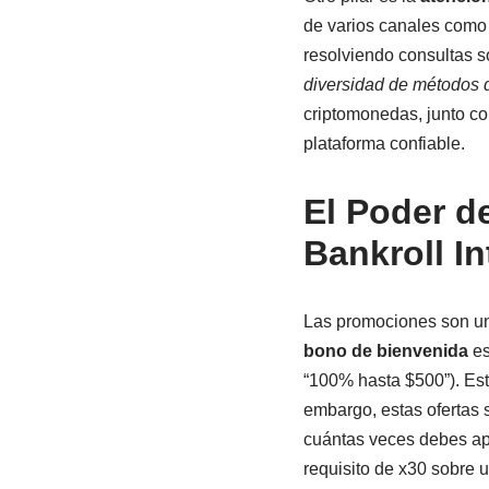
de varios canales como c
resolviendo consultas s
diversidad de métodos 
criptomonedas, junto con
plataforma confiable.
El Poder d
Bankroll I
Las promociones son un 
bono de bienvenida
es
“100% hasta $500”). Esto
embargo, estas ofertas 
cuántas veces debes apo
requisito de x30 sobre 