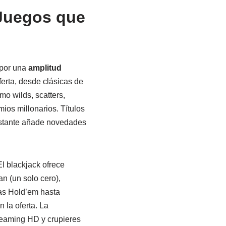
 Juegos que
 por una
amplitud
erta, desde clásicas de
mo wilds, scatters,
ios millonarios. Títulos
onstante añade novedades
El blackjack ofrece
n (un solo cero),
xas Hold’em hasta
 la oferta. La
reaming HD y crupieres