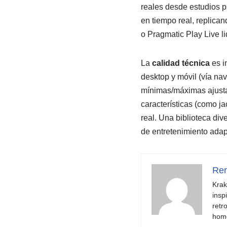
reales desde estudios p
en tiempo real, replica
o Pragmatic Play Live l
La
calidad técnica
es i
desktop y móvil (vía na
mínimas/máximas ajustada
características (como ja
real. Una biblioteca di
de entretenimiento adap
Ren
Krak
insp
retr
hom