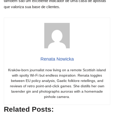
também são um excelente indicador de uma casa de apostas
que valoriza sua base de clientes.
Renata Nowicka
Kraków-born journalist now living on a remote Scottish island
with spotty Wi-Fi but endless inspiration. Renata toggles
between EU policy analysis, Gaelic folklore retellings, and
reviews of retro point-and-click games. She distills her own
lavender gin and photographs auroras with a homemade
pinhole camera.
Related Posts: