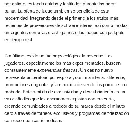
ser óptimo, evitando caídas y lentitudes durante las horas
punta. La oferta de juego también se beneficia de esta
modernidad, integrando desde el primer día los títulos más
recientes de proveedores de software líderes, así como modas
emergentes como las crash games o los juegos con jackpots
en tiempo real.
Por último, existe un factor psicológico: la novedad. Los
jugadores, especialmente los más experimentados, buscan
constantemente
experiencias frescas
. Un casino nuevo
representa un territorio por explorar, con una interfaz diferente,
promociones originales y la emoción de ser de los primeros en
probarlo. Este sentido de exclusividad y descubrimiento es un
valor añadido que los operadores explotan con maestría,
creando comunidades alrededor de su marca desde el minuto
cero a través de torneos exclusivos y programas de fidelización
con recompensas inmediatas.