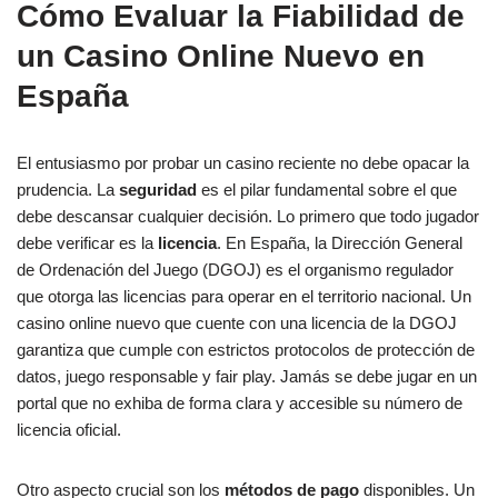
Cómo Evaluar la Fiabilidad de
un Casino Online Nuevo en
España
El entusiasmo por probar un casino reciente no debe opacar la
prudencia. La
seguridad
es el pilar fundamental sobre el que
debe descansar cualquier decisión. Lo primero que todo jugador
debe verificar es la
licencia
. En España, la Dirección General
de Ordenación del Juego (DGOJ) es el organismo regulador
que otorga las licencias para operar en el territorio nacional. Un
casino online nuevo que cuente con una licencia de la DGOJ
garantiza que cumple con estrictos protocolos de protección de
datos, juego responsable y fair play. Jamás se debe jugar en un
portal que no exhiba de forma clara y accesible su número de
licencia oficial.
Otro aspecto crucial son los
métodos de pago
disponibles. Un