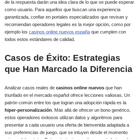
de la respuesta darán una idea clara de lo que se puede esperar
como usuario. Para aquellos que buscan una experiencia
garantizada, confiar en portales especializados que revisan y
recomiendan operadores legales es la mejor opción, como por
ejemplo los
casinos online nuevos españa
que cumplen con
todos estos estándares de calidad.
Casos de Éxito: Estrategias
que Han Marcado la Diferencia
Analizar casos reales de
casinos online nuevos
que han
triunfado en el mercado español ofrece lecciones valiosas. Un
patrón común entre los que logran una adopción rápida es la
hiper-personalización
. Más allá de ofrecer un bono genérico,
estos operadores exitosos utilizan datos y algoritmos para
presentar a cada usuario una oferta de bienvenida adaptada a
sus preferencias de juego, que se intuyen desde el momento