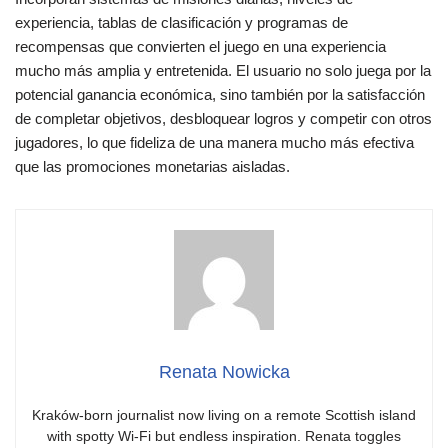
experiencia, tablas de clasificación y programas de
recompensas que convierten el juego en una experiencia
mucho más amplia y entretenida. El usuario no solo juega por la
potencial ganancia económica, sino también por la satisfacción
de completar objetivos, desbloquear logros y competir con otros
jugadores, lo que fideliza de una manera mucho más efectiva
que las promociones monetarias aisladas.
Renata Nowicka
Kraków-born journalist now living on a remote Scottish island
with spotty Wi-Fi but endless inspiration. Renata toggles