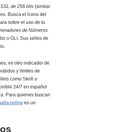
 SSL de 256 bits
(similar
les. Busca el ícono del
ara sobre el uso de tu
neradores de Números
bs o GLI. Sus sellos de
os.
s, es otro indicador de
válidos y límites de
llets como Skrill o
ponible 24/7 en español
anza. Para quienes buscan
paña online
es un
nos