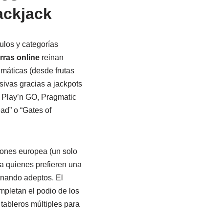
ackjack
ulos y categorías
rras online
reinan
emáticas (desde frutas
sivas gracias a jackpots
, Play’n GO, Pragmatic
ad” o “Gates of
iones europea (un solo
a quienes prefieren una
anando adeptos. El
pletan el podio de los
tableros múltiples para