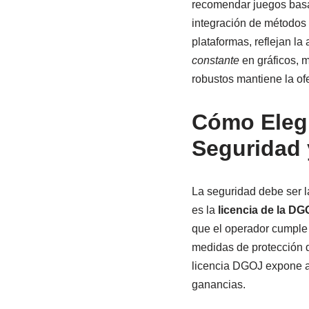
recomendar juegos basa
integración de métodos
plataformas, reflejan l
constante
en gráficos, 
robustos mantiene la of
Cómo Elegi
Seguridad 
La seguridad debe ser l
es la
licencia de la DG
que el operador cumple 
medidas de protección d
licencia DGOJ expone al 
ganancias.