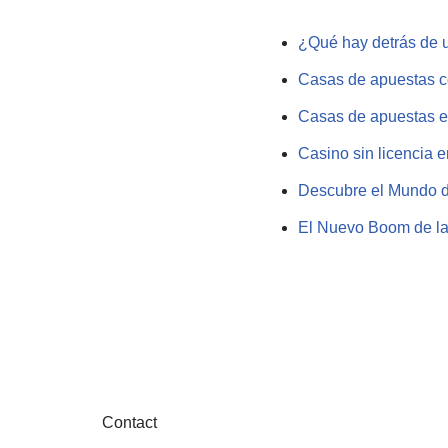
¿Qué hay detrás de 
Casas de apuestas c
Casas de apuestas e
Casino sin licencia 
Descubre el Mundo d
El Nuevo Boom de l
Contact