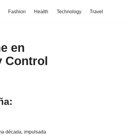
Fashion
Health
Technology
Travel
ne en
 Control
ña:
ima década, impulsada