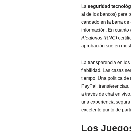
La
seguridad tecnológ
al de los bancos) para p
candado en la barra de d
información. En cuanto 
Aleatorios (RNG)
certif
aprobación suelen mostr
La transparencia en los
fiabilidad. Las casas se
tiempo. Una política de 
PayPal, transferencias, 
a través de chat en vivo
una experiencia segura 
excelente punto de parti
Los Juegos