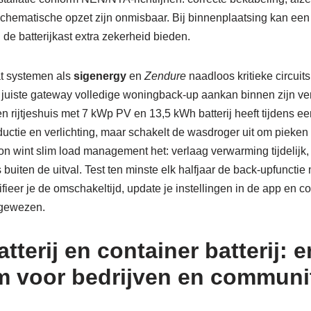
schematische opzet zijn onmisbaar. Bij binnenplaatsing kan ee
de batterijkast extra zekerheid bieden.
at systemen als
sigenergy
en
Zendure
naadloos kritieke circuits
juiste gateway volledige woningback-up aankan binnen zijn 
een rijtjeshuis met 7 kWp PV en 13,5 kWh batterij heeft tijdens 
uctie en verlichting, maar schakelt de wasdroger uit om pieken 
on wint slim load management het: verlaag verwarming tijdelijk, 
buiten de uitval. Test ten minste elk halfjaar de back-upfuncti
ieer je de omschakeltijd, update je instellingen in de app en cont
egewezen.
atterij en container batterij: e
 voor bedrijven en communi