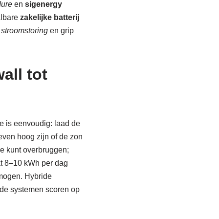
ure
en
sigenergy
albare
zakelijke batterij
j
stroomstoring
en grip
all tot
e is eenvoudig: laad de
even hoog zijn of de zon
je kunt overbruggen;
at 8–10 kWh per dag
rmogen. Hybride
lde systemen scoren op