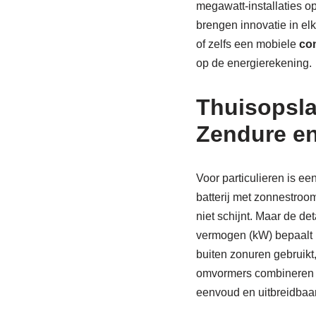
megawatt-installaties o
brengen innovatie in e
of zelfs een mobiele
con
op de energierekening.
Thuisopsla
Zendure en
Voor particulieren is ee
batterij met zonnestroom
niet schijnt. Maar de de
vermogen (kW) bepaalt h
buiten zonuren gebruikt
omvormers combineren P
eenvoud en uitbreidbaa