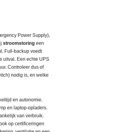
Emergency Power Supply),
ij
stroomstoring
een
ul. Full-backup voedt
ns uitval. Een echte UPS
ur. Controleer dus of
tch) nodig is, en welke
keltijd en autonomie.
pomp en laptop-opladers.
nkelijk van verbruik.
ok op certificeringen
ering, ventilatie en een