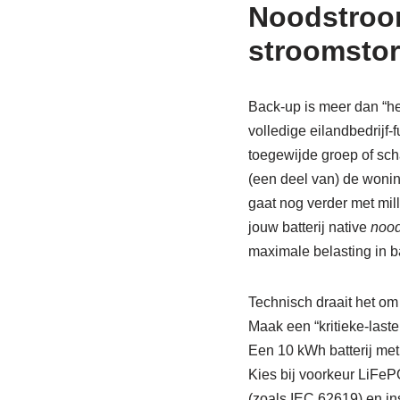
Noodstroom
stroomstori
Back-up is meer dan “het
volledige eilandbedrijf
toegewijde groep of scha
(een deel van) de wonin
gaat nog verder met mil
jouw batterij native
noo
maximale belasting in 
Technisch draait het om 
Maak een “kritieke-laste
Een 10 kWh batterij met
Kies bij voorkeur LiFeP
(zoals IEC 62619) en ins