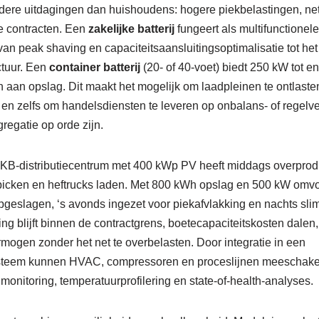
dere uitdagingen dan huishoudens: hogere piekbelastingen, ne
e contracten. Een
zakelijke batterij
fungeert als multifunctionele
an peak shaving en capaciteitsaansluitingsoptimalisatie tot he
ctuur. Een
container batterij
(20- of 40-voet) biedt 250 kW tot
aan opslag. Dit maakt het mogelijk om laadpleinen te ontlast
 en zelfs om handelsdiensten te leveren op onbalans- of regel
egatie op orde zijn.
MKB-distributiecentrum met 400 kWp PV heeft middags overprodu
rpicken en heftrucks laden. Met 800 kWh opslag en 500 kW om
eslagen, ‘s avonds ingezet voor piekafvlakking en nachts slim
ing blijft binnen de contractgrens, boetecapaciteitskosten dale
rmogen zonder het net te overbelasten. Door integratie in een
eem kunnen HVAC, compressoren en proceslijnen meeschakele
 monitoring, temperatuurprofilering en state-of-health-analyses.