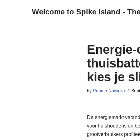
Welcome to Spike Island - Th
Skip
to
content
Energie-
thuisbatt
kies je s
by
Renata Nowicka
Sep
De energiemarkt verande
voor huishoudens en bed
grootverbruikers profit