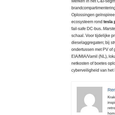
Merken in het C&I-segm
brandcompartimentering
Oplossingen geïnspiree
ecosysteem rond
tesla
fail-safe DC-bus.
Marst
schaal. Voor tijdelijke 
dieselaggregaten; bij
st
ondertussen met PV of 
EIA/MIA/Vamil (NL), loka
netkosten of boetes opl
cyberveiligheid van het E
Ren
Krak
insp
retr
hom