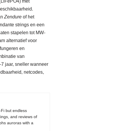
 (LiFePO4) met
eschikbaarheid.
an
Zendure
of het
ndante strings en een
laten stapelen tot MW-
 alternatief voor
fungeren en
binatie van
–7 jaar, sneller wanneer
idbaarheid, netcodes,
-Fi but endless
lings, and reviews of
phs auroras with a