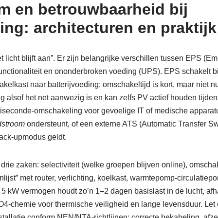
 en betrouwbaarheid bij
ng: architecturen en praktijk
 licht blijft aan”. Er zijn belangrijke verschillen tussen EPS (
-functionaliteit en ononderbroken voeding (UPS). EPS schakelt b
kelkast naar batterijvoeding; omschakeltijd is kort, maar niet n
g alsof het net aanwezig is en kan zelfs PV actief houden tijde
liseconde-omschakeling voor gevoelige IT of medische apparatu
dstroom
ondersteunt, of een externe ATS (Automatic Transfer Swi
back-upmodus geldt.
drie zaken: selectiviteit (welke groepen blijven online), omscha
nlijst” met router, verlichting, koelkast, warmtepomp-circulatie
 5 kW vermogen houdt zo’n 1–2 dagen basislast in de lucht, afha
O4-chemie voor thermische veiligheid en lange levensduur. Let o
tallatie conform NEN/NTA-richtlijnen: correcte bekabeling, afzek