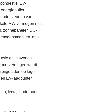
tcongestie, EV-
 energiebuffer.
t ondersteunen van
 enkele MW vermogen met
en, zonnepanelen DC-
vermogensmarkten, mits
ctie en ‘s avonds
vormervermogen wordt
 bijgeladen op lage
n, en EV-laadpunten
n, terwijl onderhoud