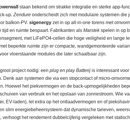
powerwall
staan bekend om strakke integratie en sterke app-functi
ack-up.
Zendure
onderscheidt zich met modulaire systemen die je 
oor balkon-PV.
sigenergy
zet in op all-in-one torens met omvorm
e tijd en ruimte bespaart. Fabrikanten als
Marstek
spelen in op b
ensegment, met LiFePO4-cellen die hoge veiligheid en lange le
met beperkte ruimte zijn er compacte, wandgemonteerde varian
voor vloerstaande modules die later schaalbaar zijn.
groot project nodig: een
plug en play Batterij
is interessant voor
ren. Denk aan systemen die via een stopcontact of micro-omvo
n. Hoewel het piekvermogen en de back-upmogelijkheden beperk
erschuiven van verbruik en het opslaan van zonnestroom. Wie va
, EV-laden), let extra op het ontlaadvermogen en of piekshaving
 een slim energiebeheersysteem dat dynamische tarieven, weers
t, verhoogt het rendement dubbelcijferig vergeleken met statisch