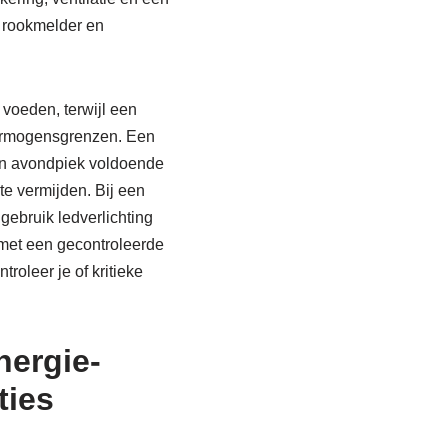
n rookmelder en
 voeden, terwijl een
vermogensgrenzen. Een
een avondpiek voldoende
te vermijden. Bij een
gebruik ledverlichting
e met een gecontroleerde
roleer je of kritieke
nergie-
ties