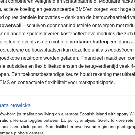
ent combineren veiligheid en schaalbaarheid. Modulaire racks
, actieve koeling en geavanceerde BMS’en zorgen voor hoge b
rd op residentiële innovaties – denk aan de betrouwbaarheid v
 powerwall
– schuiven door naar industriële ontwerpen met redu
ek
en andere spelers leveren kosteneffectieve modules die zich 
projecten of events is een mobiele
container batterij
een duurzaam
roomstoring
op bouwplaatsen kan dezelfde unit als
noodstroom
goedkope netstroom worden geladen. Financieel maakt een com
le subsidies en flexibiliteitsdiensten de terugverdientijd vaak 4
open. Een toekomstbestendige keuze houdt rekening met uitbre
MS en contractuele flexibiliteit voor marktparticipatie.
ata Nowicka
ów-born journalist now living on a remote Scottish island with spotty Wi
iration. Renata toggles between EU policy analysis, Gaelic folklore retel
o point-and-click games. She distills her own lavender gin and photogra
emade pinhole camera.