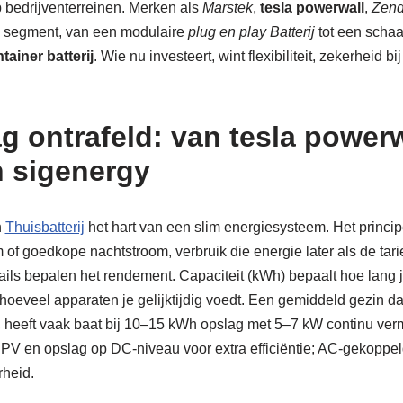
p bedrijventerreinen. Merken als
Marstek
,
tesla powerwall
,
Zend
lk segment, van een modulaire
plug en play Batterij
tot een scha
tainer batterij
. Wie nu investeert, wint flexibiliteit, zekerheid bi
g ontrafeld: van tesla powerw
 sigenergy
n
Thuisbatterij
het hart van een slim energiesysteem. Het princip
 of goedkope nachtstroom, verbruik die energie later als de tari
tails bepalen het rendement. Capaciteit (kWh) bepaalt hoe lang 
oeveel apparaten je gelijktijdig voedt. Een gemiddeld gezin d
, heeft vaak baat bij 10–15 kWh opslag met 5–7 kW continu ve
V en opslag op DC-niveau voor extra efficiëntie; AC-gekoppe
rheid.