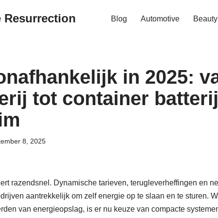
e Resurrection
Blog
Automotive
Beauty
onafhankelijk in 2025: v
erij tot container batteri
lim
tember 8, 2025
rt razendsnel. Dynamische tarieven, terugleverheffingen en n
rijven aantrekkelijk om zelf energie op te slaan en te sturen. W
eerden van energieopslag, is er nu keuze van compacte systeme