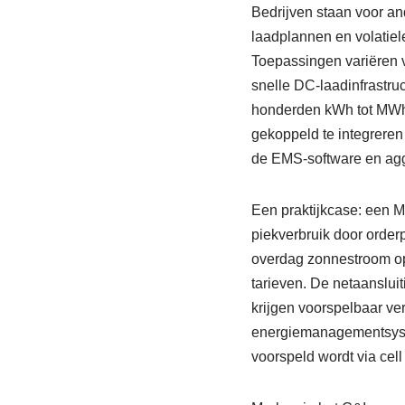
Bedrijven staan voor an
laadplannen en volatiel
Toepassingen variëren v
snelle DC-laadinfrastru
honderden kWh tot MWh 
gekoppeld te integreren
de EMS-software en aggr
Een praktijkcase: een 
piekverbruik door orde
overdag zonnestroom opg
tarieven. De netaansluit
krijgen voorspelbaar ve
energiemanagementsyst
voorspeld wordt via cell