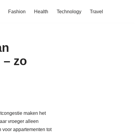
Fashion
Health
Technology
Travel
an
j – zo
etcongestie maken het
aar vroeger alleen
n voor appartementen tot