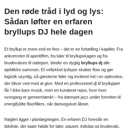
Den røde tråd i lyd og lys:
Sådan løfter en erfaren
bryllups DJ hele dagen
Et bryllup er mere end en fest – det er en fortælling i kapitler. Fra
ankomsten til aperitiffen, fra taler til bryllupskagen og fra
brudevalsen til nattejam, binder en dygtig
bryllups dj
alle
øjeblikke sammen. Et vellykket lydspor skaber flow og gør
logistik usynlig, så gæsterne føler sig inviteret ind i en oplevelse,
der bliver ved med at give. Med en professionel
dj til brylluppet
får I ikke bare musik, men en kurateret rejse, hvor hver
overgang er gennemtænkt – fra dæmpet jazz under forretten til
energifyldte floorfillers, når dansegulvet åbner.
Nøglen ligger i planlægningen. En erfaren DJ foreslår en
tidslinje, der tager højde for taler, pauser, indslag og brudevals,