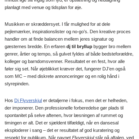
planlagt med venue og tidsplan for øje.
Musikken er skræddersyet. I får mulighed for at dele
pejlemærker, inspirationslister og no-go’s. Den kreative proces
handler om at finde balancen mellem jeres signatur og
gæsternes bredde. En erfaren
dj til bryllup
bygger bro mellem
genrer, årtier og tempo, så gulvet fyldes af både bedsteforældre,
kolleger og barndomsvenner. Resultatet er en fest, hvor alle
føler sig set. Når øjeblikket kræver det, fungerer DJ’en også
som MC – med diskrete annonceringer og en rolig hånd i
styrepinden.
Hos
Dj Flyverskjul
er detaljerne i fokus, men det er helheden,
der imponerer. Den professionelle forberedelse gør plads til
spontanitet på selve aftenen, hvor læsningen af rummet og
timingen er alt. Det er sjældent tilfældigt, når en dansesal
eksploderer i sang – det er resultatet af god kuratering og
respekt for publikum. Når navnet
Flyverskjul
står på aftalen, ved