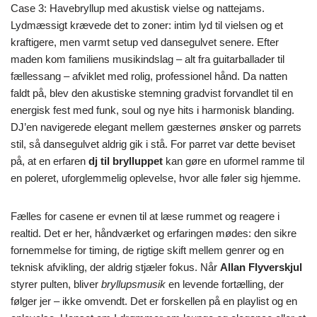
Case 3: Havebryllup med akustisk vielse og nattejams.
Lydmæssigt krævede det to zoner: intim lyd til vielsen og et
kraftigere, men varmt setup ved dansegulvet senere. Efter
maden kom familiens musikindslag – alt fra guitarballader til
fællessang – afviklet med rolig, professionel hånd. Da natten
faldt på, blev den akustiske stemning gradvist forvandlet til en
energisk fest med funk, soul og nye hits i harmonisk blanding.
DJ’en navigerede elegant mellem gæsternes ønsker og parrets
stil, så dansegulvet aldrig gik i stå. For parret var dette beviset
på, at en erfaren
dj til brylluppet
kan gøre en uformel ramme til
en poleret, uforglemmelig oplevelse, hvor alle føler sig hjemme.
Fælles for casene er evnen til at læse rummet og reagere i
realtid. Det er her, håndværket og erfaringen mødes: den sikre
fornemmelse for timing, de rigtige skift mellem genrer og en
teknisk afvikling, der aldrig stjæler fokus. Når
Allan Flyverskjul
styrer pulten, bliver
bryllupsmusik
en levende fortælling, der
følger jer – ikke omvendt. Det er forskellen på en playlist og en