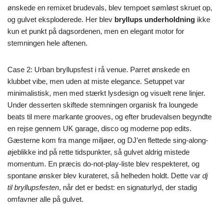
ønskede en remixet brudevals, blev tempoet sømløst skruet op,
og gulvet eksploderede. Her blev
bryllups underholdning
ikke
kun et punkt på dagsordenen, men en elegant motor for
stemningen hele aftenen.
Case 2: Urban bryllupsfest i rå venue. Parret ønskede en
klubbet vibe, men uden at miste elegance. Setuppet var
minimalistisk, men med stærkt lysdesign og visuelt rene linjer.
Under desserten skiftede stemningen organisk fra loungede
beats til mere markante grooves, og efter brudevalsen begyndte
en rejse gennem UK garage, disco og moderne pop edits.
Gæsterne kom fra mange miljøer, og DJ’en flettede sing-along-
øjeblikke ind på rette tidspunkter, så gulvet aldrig mistede
momentum. En præcis do-not-play-liste blev respekteret, og
spontane ønsker blev kurateret, så helheden holdt. Dette var
dj
til bryllupsfesten
, når det er bedst: en signaturlyd, der stadig
omfavner alle på gulvet.