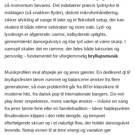
så momentum bevares. Det indebærer præcis lydstyrke til
middagen (så snakken flyder), diskret mikrofonhåndtering,
sikker afvikling af sange til taler og et fleksibelt setup, der kan
skalere til både intime selskaber og store sale. Lyd- og
lysdesign er afgørende: varme, indbydende uplights,
gennemtænkt dansegulvslys og klar lyd uden at være skarp. I
samspil skaber det en ramme, der føles både luksuriøs og
personlig – fundamentet for uforglemmelig
bryllupsmusik
.
Musikprofilen skal afspejle jer og jeres gæster. En dedikeret
dj til
bryllupsfesten
læser rummet og balancerer ønsker fra flere
generationer, så man problemfrit går fra 80’er-klassikere til
moderne hits, fra dansk pop til internationale bangers. Do-not-
play-lister respekteres, mens særlige ønsker – måske en sang
fra jeres første ferie eller en familietradition – bliver højdepunkter.
Brudevalsen klippes i den rette længde, og tempoet
efterfølgende skruer op i et naturligt flow, der holder dansegulvet
levende. Netop evnen til at time energi og variation gør