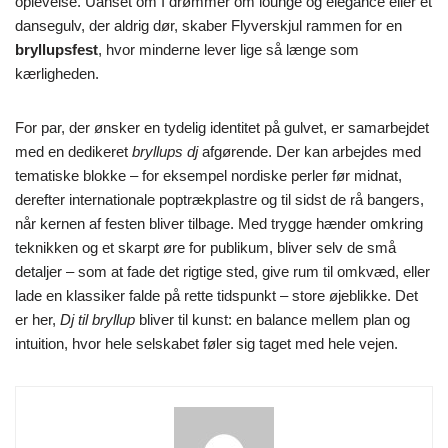
oplevelse. Uanset om I drømmer om lounge og elegance eller et
dansegulv, der aldrig dør, skaber Flyverskjul rammen for en
bryllupsfest
, hvor minderne lever lige så længe som
kærligheden.
For par, der ønsker en tydelig identitet på gulvet, er samarbejdet
med en dedikeret
bryllups dj
afgørende. Der kan arbejdes med
tematiske blokke – for eksempel nordiske perler før midnat,
derefter internationale poptrækplastre og til sidst de rå bangers,
når kernen af festen bliver tilbage. Med trygge hænder omkring
teknikken og et skarpt øre for publikum, bliver selv de små
detaljer – som at fade det rigtige sted, give rum til omkvæd, eller
lade en klassiker falde på rette tidspunkt – store øjeblikke. Det
er her,
Dj til bryllup
bliver til kunst: en balance mellem plan og
intuition, hvor hele selskabet føler sig taget med hele vejen.