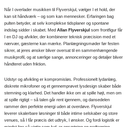
Når I overlader musikken til Flyverskjul, vælger I et hold, der
kan sit håndværk – og som kan mennesker. Erfaringen bag
pulten betyder, at selv komplekse tidsplaner og spontane
indslag sidder i skabet. Med
Allan Flyverskjul
som frontfigur får
I en DJ og afvikler, der kombinerer teknisk præcision med et
nærvær, gæsterne kan mærke. Planlægningsmøder før festen
sikrer, at jeres ønsker bliver oversat til en sammenhængende
musikprofil, og at særlige sange, annonceringer og detaljer bliver
håndteret uden friktion.
Udstyr og afvikling er kompromisløs. Professionelt lydanlæg,
diskrete mikrofoner og et gennemprøvet lysdesign skaber både
stemning og klarhed. Det handler ikke om at spille højt, men om
at spille rigtigt – så talen går rent igennem, og dansedelen
rammer den perfekte energi uden at overdøve. Flyverskjul
leverer skalerbare løsninger til både intime selskaber og store
venues, så I får præcis det udtryk, I ønsker. Og fordi logistik er
mindst lige så vigtig som lyd, er opsætning og nedtagning