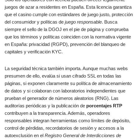
juegos de azar a residentes en España. Esta licencia garantiza
que el casino cumple con estándares de juego justo, protección
del consumidor y políticas de
juego responsable
. Busca
siempre el sello de la DGOJ en el pie de página y comprueba
que los términos y políticas coinciden con la normativa vigente
en España: privacidad (RGPD), prevención del blanqueo de
capitales y verificación KYC.
La seguridad técnica también importa. Aunque muchas webs
presumen de ello, evalúa si usan cifrado SSL en todas las
páginas, si exponen claramente su política de almacenamiento
de datos y si colaboran con laboratorios independientes que
prueban el generador de números aleatorios (RNG). Las
auditorías periódicas y la publicación de
porcentajes RTP
contribuyen a la transparencia. Además, operadores
responsables integran herramientas como límites de depósito,
control de pérdidas, recordatorios de sesión y accesos a la
autoexclusión en el
Registro General de Interdicciones de