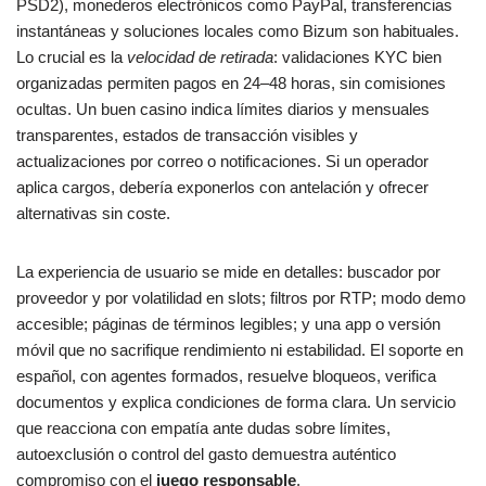
PSD2), monederos electrónicos como PayPal, transferencias
instantáneas y soluciones locales como Bizum son habituales.
Lo crucial es la
velocidad de retirada
: validaciones KYC bien
organizadas permiten pagos en 24–48 horas, sin comisiones
ocultas. Un buen casino indica límites diarios y mensuales
transparentes, estados de transacción visibles y
actualizaciones por correo o notificaciones. Si un operador
aplica cargos, debería exponerlos con antelación y ofrecer
alternativas sin coste.
La experiencia de usuario se mide en detalles: buscador por
proveedor y por volatilidad en slots; filtros por RTP; modo demo
accesible; páginas de términos legibles; y una app o versión
móvil que no sacrifique rendimiento ni estabilidad. El soporte en
español, con agentes formados, resuelve bloqueos, verifica
documentos y explica condiciones de forma clara. Un servicio
que reacciona con empatía ante dudas sobre límites,
autoexclusión o control del gasto demuestra auténtico
compromiso con el
juego responsable
.