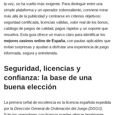
la vez, se ha vuelto más exigente. Para distinguir entre una
simple plataforma y un operador sobresaliente, conviene mirar
más allá de la publicidad y centrarse en criterios objetivos:
seguridad certificada, licencias válidas, valor real de los bonos,
catálogo de juegos de calidad, pagos rápidos y un soporte que
resuelva. Esta guía ofrece un marco claro para identificar los
mejores casinos online de España
, con pautas aplicables que
evitan sorpresas y ayudan a disfrutar una experiencia de juego
informada, segura y entretenida.
Seguridad, licencias y
confianza: la base de una
buena elección
La primera señal de excelencia es la licencia española expedida
por la
Dirección General de Ordenación del Juego (DGOJ)
.
Solo los operadores con licencia pueden ofrecer legalmente