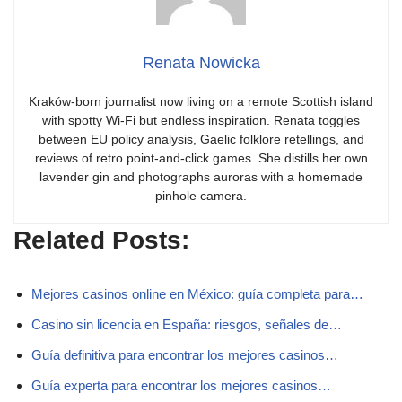
Renata Nowicka
Kraków-born journalist now living on a remote Scottish island
with spotty Wi-Fi but endless inspiration. Renata toggles
between EU policy analysis, Gaelic folklore retellings, and
reviews of retro point-and-click games. She distills her own
lavender gin and photographs auroras with a homemade
pinhole camera.
Related Posts:
Mejores casinos online en México: guía completa para…
Casino sin licencia en España: riesgos, señales de…
Guía definitiva para encontrar los mejores casinos…
Guía experta para encontrar los mejores casinos…