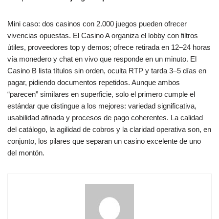
Mini caso: dos casinos con 2.000 juegos pueden ofrecer
vivencias opuestas. El Casino A organiza el lobby con filtros
útiles, proveedores top y demos; ofrece retirada en 12–24 horas
vía monedero y chat en vivo que responde en un minuto. El
Casino B lista títulos sin orden, oculta RTP y tarda 3–5 días en
pagar, pidiendo documentos repetidos. Aunque ambos
“parecen” similares en superficie, solo el primero cumple el
estándar que distingue a los mejores: variedad significativa,
usabilidad afinada y procesos de pago coherentes. La calidad
del catálogo, la agilidad de cobros y la claridad operativa son, en
conjunto, los pilares que separan un casino excelente de uno
del montón.