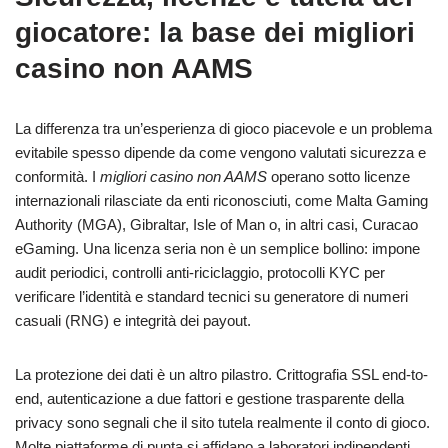
giocatore: la base dei migliori
casino non AAMS
La differenza tra un’esperienza di gioco piacevole e un problema
evitabile spesso dipende da come vengono valutati sicurezza e
conformità. I
migliori casino non AAMS
operano sotto licenze
internazionali rilasciate da enti riconosciuti, come Malta Gaming
Authority (MGA), Gibraltar, Isle of Man o, in altri casi, Curacao
eGaming. Una licenza seria non è un semplice bollino: impone
audit periodici, controlli anti-riciclaggio, protocolli KYC per
verificare l’identità e standard tecnici su generatore di numeri
casuali (RNG) e integrità dei payout.
La protezione dei dati è un altro pilastro. Crittografia SSL end-to-
end, autenticazione a due fattori e gestione trasparente della
privacy sono segnali che il sito tutela realmente il conto di gioco.
Molte piattaforme di punta si affidano a laboratori indipendenti