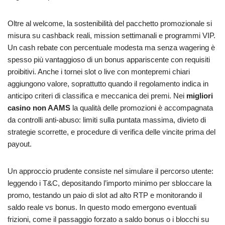
Oltre al welcome, la sostenibilità del pacchetto promozionale si
misura su cashback reali, mission settimanali e programmi VIP.
Un cash rebate con percentuale modesta ma senza wagering è
spesso più vantaggioso di un bonus appariscente con requisiti
proibitivi. Anche i tornei slot o live con montepremi chiari
aggiungono valore, soprattutto quando il regolamento indica in
anticipo criteri di classifica e meccanica dei premi. Nei
migliori
casino non AAMS
la qualità delle promozioni è accompagnata
da controlli anti-abuso: limiti sulla puntata massima, divieto di
strategie scorrette, e procedure di verifica delle vincite prima del
payout.
Un approccio prudente consiste nel simulare il percorso utente:
leggendo i T&C, depositando l’importo minimo per sbloccare la
promo, testando un paio di slot ad alto RTP e monitorando il
saldo reale vs bonus. In questo modo emergono eventuali
frizioni, come il passaggio forzato a saldo bonus o i blocchi su