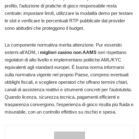
profilo, l’adozione di pratiche di gioco responsabile resta
centrale: impostare limiti, utilizzare la modalità demo per testare
le slot e verificare le percentuali RTP pubblicate dal provider
sono abitudini che proteggono il budget.
La componente normativa merita attenzione. Pur essendo
esterni all’ADM, i
migliori casino non AAMS
seri rispettano
regolatori di alto livello e implementano politiche AML/KYC
equivalenti agli standard europei. È buona norma informarsi
sulla normativa vigente nel proprio Paese, compresi eventuali
obblighi fiscali, e scegliere operatori che offrano termini chiari,
canali di assistenza reattivi e strumenti concreti per l’autotutela.
Quando licenza, sicurezza tecnica, pagamenti efficienti e
trasparenza convergono, l’esperienza di gioco risulta più fluida e
misurabile, con un controllo effettivo su rischio e spesa.