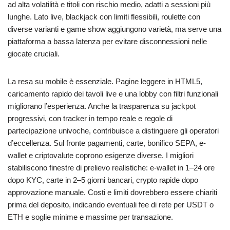
ad alta volatilità e titoli con rischio medio, adatti a sessioni più
lunghe. Lato live, blackjack con limiti flessibili, roulette con
diverse varianti e game show aggiungono varietà, ma serve una
piattaforma a bassa latenza per evitare disconnessioni nelle
giocate cruciali.
La resa su mobile è essenziale. Pagine leggere in HTML5,
caricamento rapido dei tavoli live e una lobby con filtri funzionali
migliorano l’esperienza. Anche la trasparenza su jackpot
progressivi, con tracker in tempo reale e regole di
partecipazione univoche, contribuisce a distinguere gli operatori
d’eccellenza. Sul fronte pagamenti, carte, bonifico SEPA, e-
wallet e criptovalute coprono esigenze diverse. I migliori
stabiliscono finestre di prelievo realistiche: e-wallet in 1–24 ore
dopo KYC, carte in 2–5 giorni bancari, crypto rapide dopo
approvazione manuale. Costi e limiti dovrebbero essere chiariti
prima del deposito, indicando eventuali fee di rete per USDT o
ETH e soglie minime e massime per transazione.