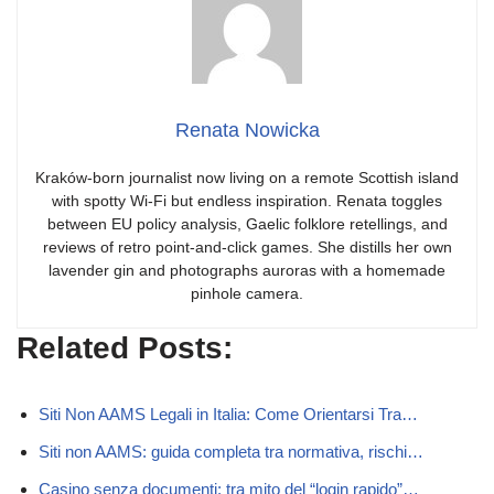
Renata Nowicka
Kraków-born journalist now living on a remote Scottish island
with spotty Wi-Fi but endless inspiration. Renata toggles
between EU policy analysis, Gaelic folklore retellings, and
reviews of retro point-and-click games. She distills her own
lavender gin and photographs auroras with a homemade
pinhole camera.
Related Posts:
Siti Non AAMS Legali in Italia: Come Orientarsi Tra…
Siti non AAMS: guida completa tra normativa, rischi…
Casino senza documenti: tra mito del “login rapido”…