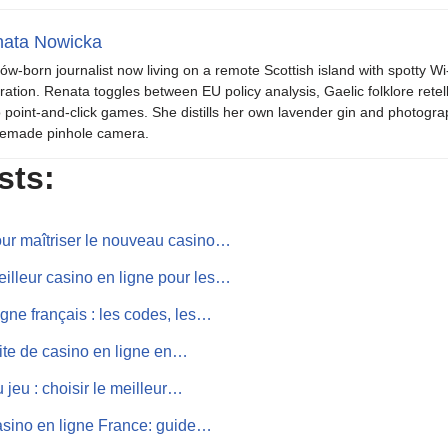
ata Nowicka
ów-born journalist now living on a remote Scottish island with spotty Wi
iration. Renata toggles between EU policy analysis, Gaelic folklore retel
o point-and-click games. She distills her own lavender gin and photogra
emade pinhole camera.
sts:
our maîtriser le nouveau casino…
eilleur casino en ligne pour les…
gne français : les codes, les…
site de casino en ligne en…
 jeu : choisir le meilleur…
casino en ligne France: guide…