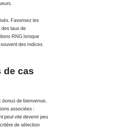
ueurs.
lisés. Favorisez les
t des taux de
cations RNG lorsque
 souvent des indices
 de cas
 :
bonus
de bienvenue,
tions associées :
nt peut vite devenir peu
critère de sélection