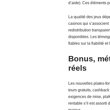
d’aide). Ces éléments p
La qualité des jeux dépen
casinos qui s’associent 
redistribution transpare
disponibles. Les témoig
fiables sur la fiabilité e
Bonus, mét
réels
Les nouvelles plates-fo
tours gratuits, cashback
exigences de mise, plafo
rentable s’il est assort
majeur.