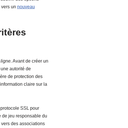
n vers un
nouveau
ritères
ligne
. Avant de créer un
 une autorité de
ière de protection des
information claire sur la
e protocole SSL pour
ue de jeu responsable du
s vers des associations