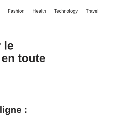
Fashion
Health
Technology
Travel
 le
 en toute
ligne
: