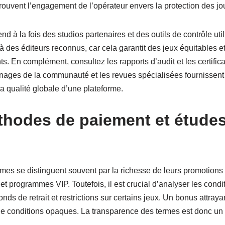
rouvent l’engagement de l’opérateur envers la protection des jo
d à la fois des studios partenaires et des outils de contrôle uti
à des éditeurs reconnus, car cela garantit des jeux équitables e
nts. En complément, consultez les rapports d’audit et les certifi
nages de la communauté et les revues spécialisées fournissent
t la qualité globale d’une plateforme.
hodes de paiement et études
rmes se distinguent souvent par la richesse de leurs promotions
 et programmes VIP. Toutefois, il est crucial d’analyser les condi
nds de retrait et restrictions sur certains jeux. Un bonus attraya
i de conditions opaques. La transparence des termes est donc un 