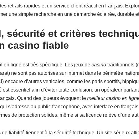
es retraits rapides et un service client réactif en français. Explo
mer une simple recherche en une démarche éclairée, durable e
, sécurité et critères techni
un casino fiable
l en ligne est très spécifique. Les jeux de
casino
traditionnels 
arat) ne sont pas autorisés sur internet dans le périmètre nationa
 encadre d’autres verticales, comme les paris sportifs, hippique
 est essentiel afin d’éviter toute confusion: un opérateur parlant
ançais. Quand des joueurs évoquent le
meilleur casino en ligne
qui s’adresse au public francophone, avec interface en français
mes de protection solides, même si sa licence relève d’une autre
e fiabilité tiennent à la sécurité technique. Un site sérieux aff