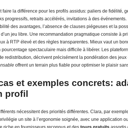
 faire la différence pour les profils assidus: paliers de fidélité,
 progressifs, retraits accélérés, invitations à des événements. 
abilité des avantages, l’absence de clauses piégeuses et la possi
it d’un jeu libre. Une recommandation pragmatique consiste à pr
ux à RTP élevé et des règles transparentes. Mieux vaut un bo
 pourcentage spectaculaire mais difficile à libérer. Les platefor
e redistribution, décrivent précisément la pondération des jeux 
onsable
offrent un terrain plus fiable pour optimiser le plaisir sans
cas et exemples concrets: ada
 profil
ifférents nécessitent des priorités différentes. Clara, par exemp
privilégie un site à l’ergonomie soignée, avec une application 
e riche en fournisseurs reconnus et des
tours gratuits
assortis 