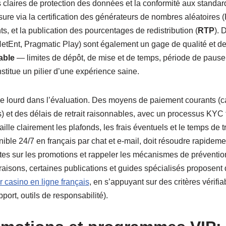
claires de protection des données et la conformité aux standard
sure via la certification des générateurs de nombres aléatoires
, et la publication des pourcentages de redistribution (
RTP
). 
NetEnt, Pragmatic Play) sont également un gage de qualité et de
able
— limites de dépôt, de mise et de temps, période de pause
nstitue un pilier d’une expérience saine.
e lourd dans l’évaluation. Des moyens de paiement courants (ca
 et des délais de retrait raisonnables, avec un processus KYC 
aille clairement les plafonds, les frais éventuels et le temps de 
nible 24/7 en français par chat et e-mail, doit résoudre rapidem
es sur les promotions et rappeler les mécanismes de prévention 
raisons, certaines publications et guides spécialisés proposent
r casino en ligne français
, en s’appuyant sur des critères vérifia
port, outils de responsabilité).