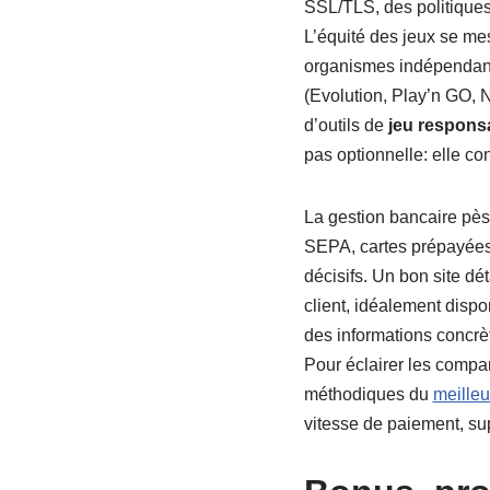
SSL/TLS, des politiques 
L’équité des jeux se me
organismes indépendants
(Evolution, Play’n GO, 
d’outils de
jeu respons
pas optionnelle: elle co
La gestion bancaire pès
SEPA, cartes prépayées)
décisifs. Un bon site dét
client, idéalement dispo
des informations concrèt
Pour éclairer les compa
méthodiques du
meilleu
vitesse de paiement, sup