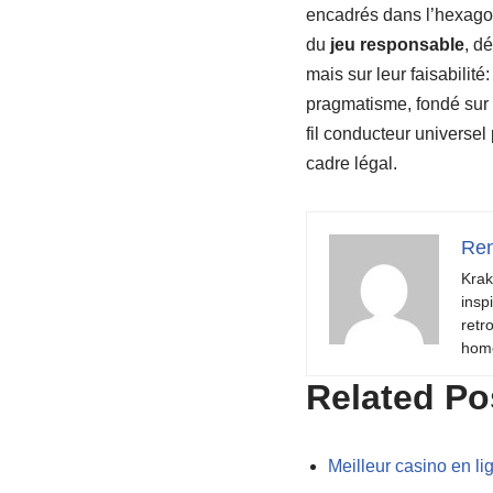
encadrés dans l’hexagon
du
jeu responsable
, dé
mais sur leur faisabilit
pragmatisme, fondé sur la
fil conducteur universe
cadre légal.
Ren
Krak
insp
retr
hom
Related Po
Meilleur casino en l