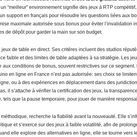
 un “meilleur” environnement signifie des jeux à RTP compétitif, 
 un support en français pour résoudre les questions liées aux b
 mise maximale autorisée sous bonus pour éviter l’invalidation i
tes de dépôt pour garder la main sur son budget.
s jeux de table en direct. Ses critères incluent des studios réput
e faible et des limites de table adaptées à sa stratégie. Les j
re aux conditions de bonus, souvent restrictives sur ce segment. 
ino en ligne en France n’est pas autorisée: ses choix se limiten
ligne, ou à des expériences en déplacement dans des juridiction
s, il s’attache à vérifier la certification des jeux, la transparenc
le, tels que la pause temporaire, pour jouer de manière responsa
 méthodique, recherche la fiabilité avant la nouveauté. Elle s’in
ritique et s’exerce sur des jeux à faible volatilité, afin de prolo
Quand elle explore des alternatives en ligne, elle se tourne vers