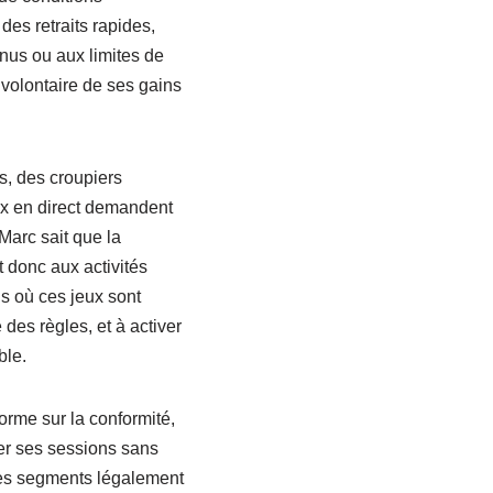
des retraits rapides,
onus ou aux limites de
nvolontaire de ses gains
és, des croupiers
eux en direct demandent
Marc sait que la
t donc aux activités
s où ces jeux sont
e des règles, et à activer
ble.
forme sur la conformité,
nger ses sessions sans
 les segments légalement