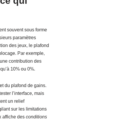
ce qui
ntent souvent sous forme
usieurs paramètres
tion des jeux, le plafond
éblocage. Par exemple,
une contribution des
s qu’à 10% ou 0%.
et du plafond de gains.
ster l’interface, mais
nt un relief
lant sur les limitations
x affiche des
conditions