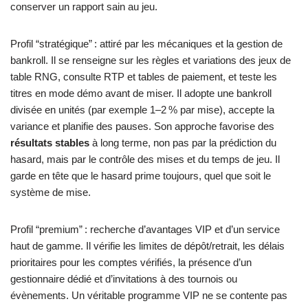
conserver un rapport sain au jeu.
Profil “stratégique” : attiré par les mécaniques et la gestion de
bankroll. Il se renseigne sur les règles et variations des jeux de
table RNG, consulte RTP et tables de paiement, et teste les
titres en mode démo avant de miser. Il adopte une bankroll
divisée en unités (par exemple 1–2 % par mise), accepte la
variance et planifie des pauses. Son approche favorise des
résultats stables
à long terme, non pas par la prédiction du
hasard, mais par le contrôle des mises et du temps de jeu. Il
garde en tête que le hasard prime toujours, quel que soit le
système de mise.
Profil “premium” : recherche d’avantages VIP et d’un service
haut de gamme. Il vérifie les limites de dépôt/retrait, les délais
prioritaires pour les comptes vérifiés, la présence d’un
gestionnaire dédié et d’invitations à des tournois ou
évènements. Un véritable programme VIP ne se contente pas