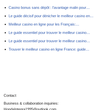
Casino bonus sans dépôt : l’avantage malin pour…
Le guide décisif pour dénicher le meilleur casino en…
Meilleur casino en ligne pour les Français:…
Le guide essentiel pour trouver le meilleur casino…
Le guide essentiel pour trouver le meilleur casino…
Trouver le meilleur casino en ligne France: guide…
Contact
Business & collaboration inquiries:
HondaIntegra1995@outlook.com