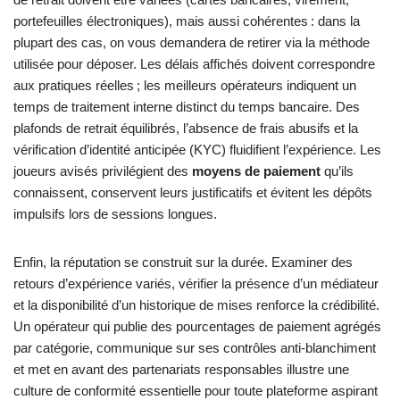
portefeuilles électroniques), mais aussi cohérentes : dans la
plupart des cas, on vous demandera de retirer via la méthode
utilisée pour déposer. Les délais affichés doivent correspondre
aux pratiques réelles ; les meilleurs opérateurs indiquent un
temps de traitement interne distinct du temps bancaire. Des
plafonds de retrait équilibrés, l’absence de frais abusifs et la
vérification d’identité anticipée (KYC) fluidifient l’expérience. Les
joueurs avisés privilégient des
moyens de paiement
qu’ils
connaissent, conservent leurs justificatifs et évitent les dépôts
impulsifs lors de sessions longues.
Enfin, la réputation se construit sur la durée. Examiner des
retours d’expérience variés, vérifier la présence d’un médiateur
et la disponibilité d’un historique de mises renforce la crédibilité.
Un opérateur qui publie des pourcentages de paiement agrégés
par catégorie, communique sur ses contrôles anti-blanchiment
et met en avant des partenariats responsables illustre une
culture de conformité essentielle pour toute plateforme aspirant