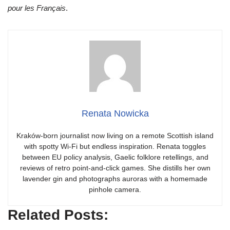
pour les Français
.
Renata Nowicka
Kraków-born journalist now living on a remote Scottish island
with spotty Wi-Fi but endless inspiration. Renata toggles
between EU policy analysis, Gaelic folklore retellings, and
reviews of retro point-and-click games. She distills her own
lavender gin and photographs auroras with a homemade
pinhole camera.
Related Posts: