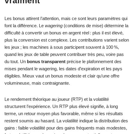
vraiment
Les bonus attirent l’attention, mais ce sont leurs paramètres qui
font la différence. Le
wagering
(conditions de mise) détermine la
difficulté à convertir un bonus en argent réel : plus il est élevé,
plus la conversion est complexe. Les contributions varient selon
les jeux ; les machines à sous participent souvent à 100 %,
quand les jeux de table peuvent contribuer très peu, voire pas
du tout. Un
bonus transparent
précise le plafonnement des
mises pendant le wagering, les dates d’expiration et les pays
éligibles. Mieux vaut un bonus modeste et clair qu’une offre
volumineuse, mais contraignante.
Le rendement théorique au joueur (RTP) et la volatilité
structurent l’expérience. Un RTP plus élevé signifie, à long
terme, un retour moyen plus favorable, même si les résultats
restent soumis au hasard. La volatilité indique la distribution des
gains : faible volatilité pour des gains fréquents mais modestes,