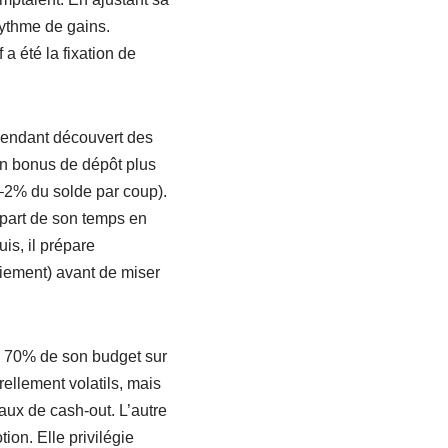
rythme de gains.
 a été la fixation de
ependant découvert des
 un bonus de dépôt plus
1–2% du solde par coup).
 part de son temps en
is, il prépare
aiement) avant de miser
er: 70% de son budget sur
rellement volatils, mais
taux de cash-out. L’autre
on. Elle privilégie