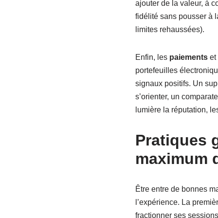
ajouter de la valeur, à 
fidélité sans pousser à 
limites rehaussées).
Enfin, les
paiements
et
portefeuilles électroniqu
signaux positifs. Un supp
s’orienter, un comparat
lumière la réputation, le
Pratiques g
maximum d
Être entre de bonnes mai
l’expérience. La premièr
fractionner ses sessions