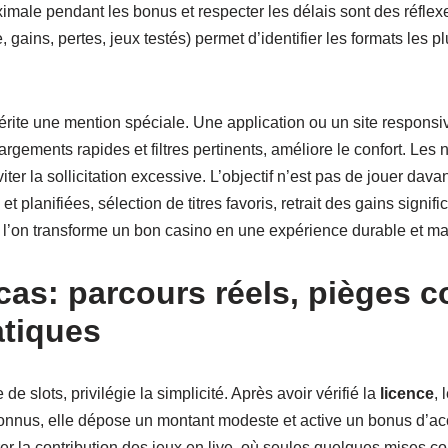
imale pendant les bonus et respecter les délais sont des réflex
 gains, pertes, jeux testés) permet d’identifier les formats les pl
rite une mention spéciale. Une application ou un site responsiv
hargements rapides et filtres pertinents, améliore le confort. Les n
iter la sollicitation excessive. L’objectif n’est pas de jouer dav
t planifiées, sélection de titres favoris, retrait des gains signific
e l’on transforme un bon casino en une expérience durable et maî
cas: parcours réels, pièges c
tiques
de slots, privilégie la simplicité. Après avoir vérifié la
licence
, 
onnus, elle dépose un montant modeste et active un bonus d’ac
orer la contribution des jeux en live, où seules quelques mises c