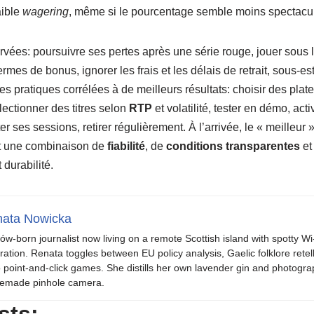
aible
wagering
, même si le pourcentage semble moins spectacula
vées: poursuivre ses pertes après une série rouge, jouer sous l
ermes de bonus, ignorer les frais et les délais de retrait, sous-es
es pratiques corrélées à de meilleurs résultats: choisir des plate
lectionner des titres selon
RTP
et volatilité, tester en démo, acti
 ses sessions, retirer régulièrement. À l’arrivée, le « meilleur
est une combinaison de
fiabilité
, de
conditions transparentes
et 
 durabilité.
ata Nowicka
ów-born journalist now living on a remote Scottish island with spotty Wi
iration. Renata toggles between EU policy analysis, Gaelic folklore retel
o point-and-click games. She distills her own lavender gin and photogra
emade pinhole camera.