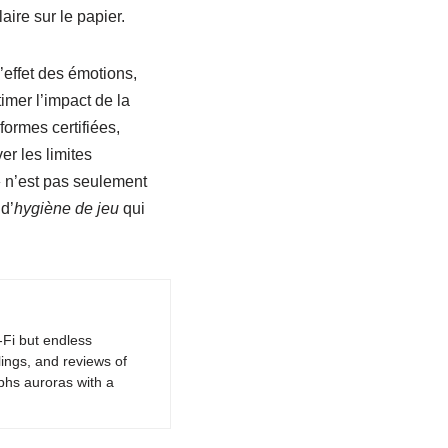
ire sur le papier.
’effet des émotions,
timer l’impact de la
formes certifiées,
ver les limites
 » n’est pas seulement
d’
hygiène de jeu
qui
-Fi but endless
lings, and reviews of
phs auroras with a