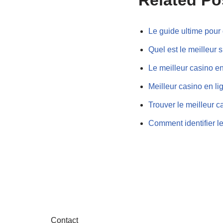
Related Po
Le guide ultime pour
Quel est le meilleur 
Le meilleur casino en
Meilleur casino en l
Trouver le meilleur c
Comment identifier l
Contact