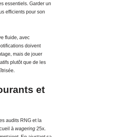
es essentiels. Garder un
us efficients pour son
e fluide, avec
otifications doivent
antage, mais de jouer
atifs plutôt que de les
trisée.
ourants et
les audits RNG et la
cueil à
wagering
25x.
omptaient. En ajustant sa