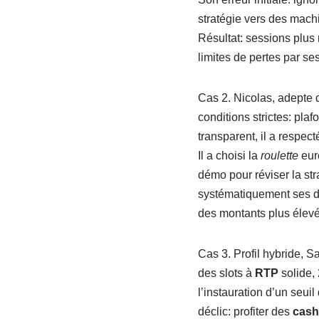
stratégie vers des mac
Résultat: sessions plus ré
limites de pertes par se
Cas 2. Nicolas, adepte d
conditions strictes: pla
transparent, il a respec
Il a choisi la
roulette
eur
démo pour réviser la str
systématiquement ses do
des montants plus élevé
Cas 3. Profil hybride, 
des slots à
RTP
solide, 
l’instauration d’un seui
déclic: profiter des
cash