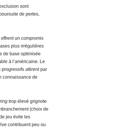
exclusion sont
 poursuite de pertes,
e offrent un compromis
ases plus irrégulières
ie de base optimisée
ble à l’américaine. Le
progressifs attirent par
 en connaissance de
ring
trop élevé grignote
 embranchement (choix de
de jeu évite les
live
contribuent peu ou