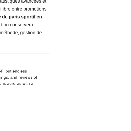
tatistiques avancées et
uilibre entre promotions
e de paris sportif en
ction conservera
: méthode, gestion de
-Fi but endless
lings, and reviews of
phs auroras with a