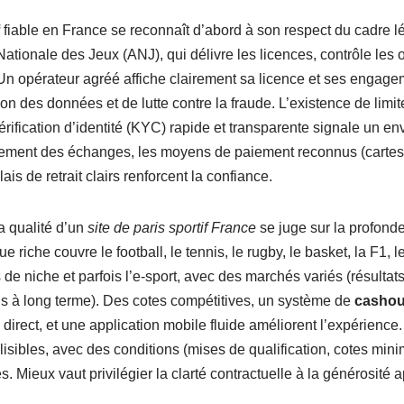
fiable en France se reconnaît d’abord à son respect du cadre lég
ationale des Jeux (ANJ), qui délivre les licences, contrôle les o
 Un opérateur agréé affiche clairement sa licence et ses engage
on des données et de lutte contre la fraude. L’existence de limit
érification d’identité (KYC) rapide et transparente signale un e
frement des échanges, les moyens de paiement reconnus (cartes 
ais de retrait clairs renforcent la confiance.
la qualité d’un
site de paris sportif France
se juge sur la profondeu
 riche couvre le football, le tennis, le rugby, le basket, la F1, l
e niche et parfois l’e-sport, avec des marchés variés (résultats
ris à long terme). Des cotes compétitives, un système de
cashou
n direct, et une application mobile fluide améliorent l’expérience
lisibles, avec des conditions (mises de qualification, cotes minim
s. Mieux vaut privilégier la clarté contractuelle à la générosité 