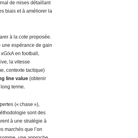
nal de mises détaillant
es biais et à améliorer la
parer à la cote proposée.
re une espérance de gain
xG/xA en football,
ive, la vitesse
ue, contexte tactique)
ng line value
(obtenir
 long terme.
ertes (« chase »),
méthodologie sont des
rent à une stratégie à
les marchés que l’on
En somme, une approche