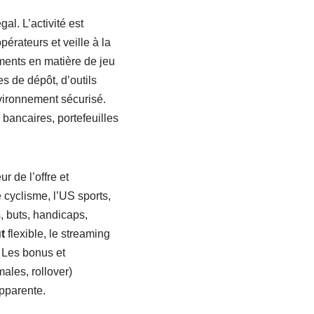
al. L’activité est
pérateurs et veille à la
ments en matière de jeu
es de dépôt, d’outils
nvironnement sécurisé.
bancaires, portefeuilles
r de l’offre et
e cyclisme, l’US sports,
, buts, handicaps,
t
flexible, le streaming
. Les bonus et
ales, rollover)
apparente.