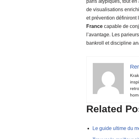
paris atypiques, tout en
de visualisations enrichi
et prévention définiront
France
capable de conju
l’avantage. Les parieurs
bankroll et discipline an
Ren
Krak
insp
retr
hom
Related Po
Le guide ultime du m