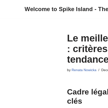
Welcome to Spike Island - Th
Skip
to
content
Le meille
: critèr
tendance
by
Renata Nowicka
Dec
Cadre légal
clés