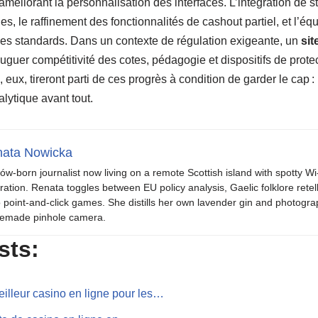
 améliorant la personnalisation des interfaces. L’intégration de s
es, le raffinement des fonctionnalités de cashout partiel, et l’éq
 les standards. Dans un contexte de régulation exigeante, un
sit
guer compétitivité des cotes, pédagogie et dispositifs de prote
, eux, tireront parti de ces progrès à condition de garder le cap 
alytique avant tout.
ata Nowicka
ów-born journalist now living on a remote Scottish island with spotty Wi
iration. Renata toggles between EU policy analysis, Gaelic folklore retel
o point-and-click games. She distills her own lavender gin and photogra
emade pinhole camera.
sts:
eilleur casino en ligne pour les…