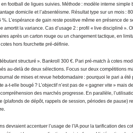
 en football de ligues suivies. Méthode : modèle interne simple 
vantage domicile et l’absentéisme. Résultat type sur un mois : 8
56 %. L’espérance de gain reste positive même en présence de 
e amortit la variance. Cas d’usage 2 : profil « live discipliné ». Ob
res après un carton rouge ou un changement tactique, en limitan
 cotes hors fourchette pré-définie.
 débutant structuré ». Bankroll 300 €. Pari pré-match à cotes mo
és au-delà de deux sélections. Focus sur deux compétitions ma
ournal de mises et revue hebdomadaire : pourquoi le pari a été p
te a-t-elle bougé ? L’objectif n’est pas de « gagner vite » mais d
a compréhension des marchés progresse. En parallèle, l’utilisat
e (plafonds de dépôt, rappels de session, périodes de pause) re
re.
s devraient accentuer l’usage de l’IA pour la tarification des cot