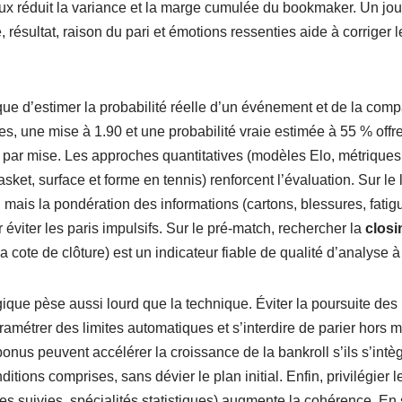
ux réduit la variance et la marge cumulée du bookmaker. Un jour
 résultat, raison du pari et émotions ressenties aide à corriger l
lique d’estimer la probabilité réelle d’un événement et de la com
s, une mise à 1.90 et une probabilité vraie estimée à 55 % off
 par mise. Les approches quantitatives (modèles Elo, métriques 
asket, surface et forme en tennis) renforcent l’évaluation. Sur le l
, mais la pondération des informations (cartons, blessures, fatig
 éviter les paris impulsifs. Sur le pré-match, rechercher la
closi
a cote de clôture) est un indicateur fiable de qualité d’analyse à
que pèse aussi lourd que la technique. Éviter la poursuite des p
ramétrer des limites automatiques et s’interdire de parier hors 
onus peuvent accélérer la croissance de la bankroll s’ils s’intèg
itions comprises, sans dévier le plan initial. Enfin, privilégier 
ues suivies, spécialités statistiques) augmente la cohérence. 