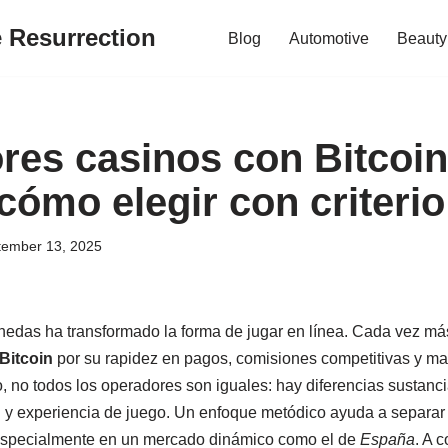
e Resurrection
Blog
Automotive
Beauty
res casinos con Bitcoin
cómo elegir con criterio
tember 13, 2025
nedas ha transformado la forma de jugar en línea. Cada vez m
Bitcoin
por su rapidez en pagos, comisiones competitivas y may
, no todos los operadores son iguales: hay diferencias sustanc
d y experiencia de juego. Un enfoque metódico ayuda a separar
especialmente en un mercado dinámico como el de
España
. A 