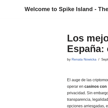
Welcome to Spike Island - Th
Skip
to
content
Los mejo
España: 
by
Renata Nowicka
Sep
El auge de las criptomo
operar en
casinos con 
privacidad. Sin embargo
transparencia, legalida
opciones arriesgadas, 