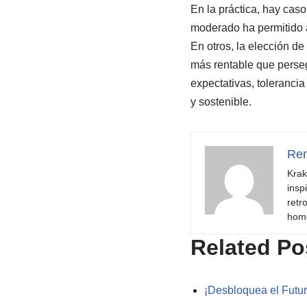
En la práctica, hay cas
moderado ha permitido 
En otros, la elección d
más rentable que persegu
expectativas, tolerancia
y sostenible.
Ren
Krak
insp
retr
hom
Related Po
¡Desbloquea el Futu