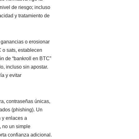
nivel de riesgo; incluso
acidad y tratamiento de
 ganancias o erosionar
 o sats, establecen
ión de “bankroll en BTC”
o, incluso sin apostar.
a y evitar
era, contraseñas únicas,
ados (phishing). Un
 y enlaces a
, no un simple
rta confianza adicional.