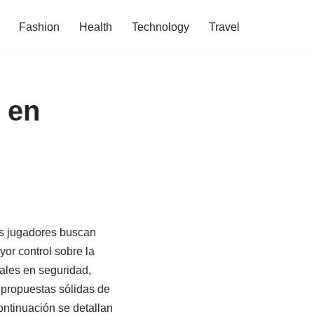
Fashion
Health
Technology
Travel
 en
ás jugadores buscan
or control sobre la
iales en seguridad,
 propuestas sólidas de
continuación se detallan