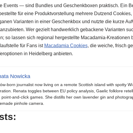
te Events — sind Bundles und Geschenkboxen praktisch. Ein Bei
bestellte für eine Produktvorstellung mehrere Dutzend Cookies,
anen Varianten in einer Geschenkbox und nutzte die kurze Auf
s anzubieten. Wer gezielt handwerklich gebackene Varianten suc
len; so lassen sich regional hergestellte Macadamia-Kreatione
laufstelle für Fans ist
Macadamia Cookies
, die weiche, frisch
feroptionen in Heidelberg anbieten.
ata Nowicka
ów-born journalist now living on a remote Scottish island with spotty Wi
iration. Renata toggles between EU policy analysis, Gaelic folklore retel
o point-and-click games. She distills her own lavender gin and photogra
emade pinhole camera.
sts: