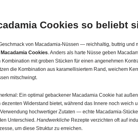
damia Cookies so beliebt s
eschmack von Macadamia-Nüssen — reichhaltig, buttrig und m
i
Macadamia Cookies
. Anders als harte Nüsse geben Macada
in Kombination mit groben Stücken für einen angenehmen Kontra
zen die Kombination aus karamellisiertem Rand, weichem Ke
ssen mitschwingt.
lmerkmal: Ein optimal gebackener Macadamia Cookie hat außen e
 dezenten Widerstand bietet, während das Innere noch weich
ie Verwendung hochwertiger Zutaten — echte Macadamia-Stücke, 
den Unterschied.
Handwerkliche
Rezepte verzichten oft auf indu
esse, um diese Struktur zu erreichen.