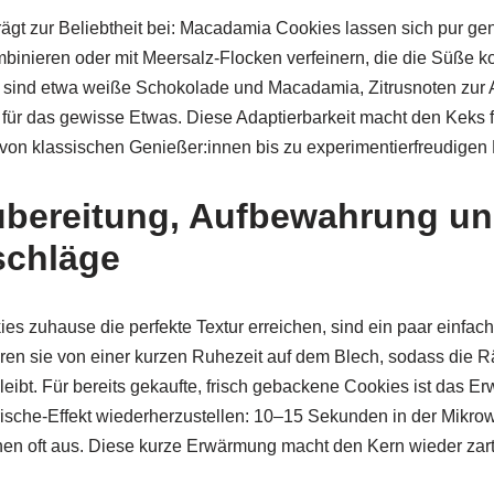
trägt zur Beliebtheit bei: Macadamia Cookies lassen sich pur ge
inieren oder mit Meersalz-Flocken verfeinern, die die Süße kon
ind etwa weiße Schokolade und Macadamia, Zitrusnoten zur A
für das gewisse Etwas. Diese Adaptierbarkeit macht den Keks f
 von klassischen Genießer:innen bis zu experimentierfreudigen
ubereitung, Aufbewahrung u
schläge
 zuhause die perfekte Textur erreichen, sind ein paar einfache
eren sie von einer kurzen Ruhezeit auf dem Blech, sodass die Rä
leibt. Für bereits gekaufte, frisch gebackene Cookies ist das E
ische-Effekt wiederherzustellen: 10–15 Sekunden in der Mikro
hen oft aus. Diese kurze Erwärmung macht den Kern wieder zar