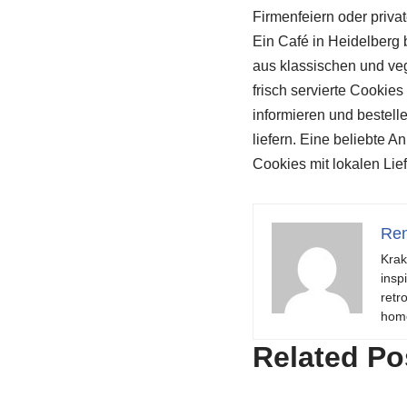
Firmenfeiern oder priva
Ein Café in Heidelberg 
aus klassischen und veg
frisch servierte Cookie
informieren und bestel
liefern. Eine beliebte An
Cookies mit lokalen Lie
Ren
Krak
insp
retr
hom
Related Po