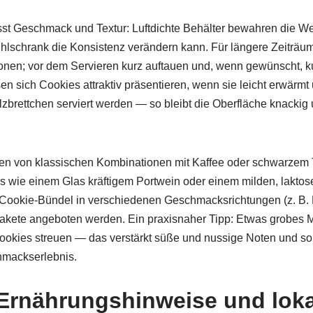
st Geschmack und Textur: Luftdichte Behälter bewahren die We
lschrank die Konsistenz verändern kann. Für längere Zeiträum
tionen; vor dem Servieren kurz auftauen und, wenn gewünscht, 
en sich Cookies attraktiv präsentieren, wenn sie leicht erwärmt 
lzbrettchen serviert werden — so bleibt die Oberfläche knackig
hen von klassischen Kombinationen mit Kaffee oder schwarzem 
gs wie einem Glas kräftigem Portwein oder einem milden, lakto
h Cookie-Bündel in verschiedenen Geschmacksrichtungen (z. B
pakete angeboten werden. Ein praxisnaher Tipp: Etwas grobes M
kies streuen — das verstärkt süße und nussige Noten und sorg
mackserlebnis.
 Ernährungshinweise und loka