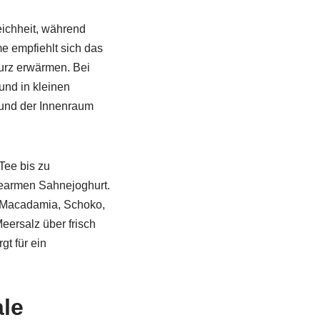
ichheit, während
e empfiehlt sich das
kurz erwärmen. Bei
und in kleinen
 und der Innenraum
Tee bis zu
searmen Sahnejoghurt.
. Macadamia, Schoko,
eersalz über frisch
t für ein
le