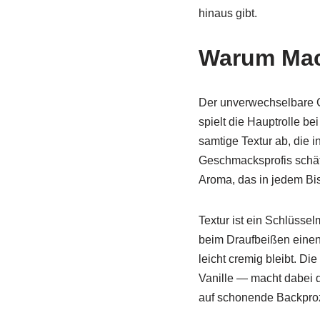
hinaus gibt.
Warum Maca
Der unverwechselbare G
spielt die Hauptrolle be
samtige Textur ab, die 
Geschmacksprofis schät
Aroma, das in jedem Bi
Textur ist ein Schlüsse
beim Draufbeißen einen
leicht cremig bleibt. D
Vanille — macht dabei 
auf schonende Backproz