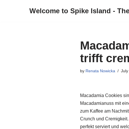
Welcome to Spike Island - Th
Skip
to
content
Macadam
trifft cr
by
Renata Nowicka
July
Macadamia Cookies sind
Macadamianuss mit eine
zum Kaffee am Nachmitt
Crunch und Cremigkeit.
perfekt serviert und we