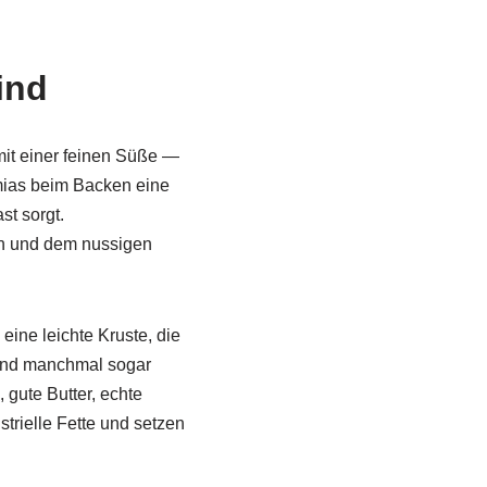
ind
it einer feinen Süße —
mias beim Backen eine
st sorgt.
rn und dem nussigen
ine leichte Kruste, die
 und manchmal sogar
gute Butter, echte
strielle Fette und setzen