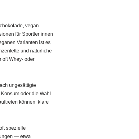
Schokolade, vegan
ionen für Sportler:innen
eganen Varianten ist es
zenfette und natürliche
n oft Whey- oder
fach ungesättigte
r Konsum oder die Wahl
auftreten können; klare
ft spezielle
llungen — etwa