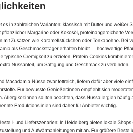
lichkeiten
es in zahlreichen Varianten: klassisch mit Butter und weißer 
pflanzlicher Margarine oder Kokosöl, proteinangereicherte Vers
nen mit Zusätzen wie Karamellstückchen oder Tonkabohne. Bei v
amia als Geschmacksträger erhalten bleibt — hochwertige Pflan
ie typische Cremigkeit zu erzielen. Protein-Cookies kombiniere
t extra Nussanteil, um Sättigung und Geschmack zu verbinden.
d Macadamia-Nüsse zwar fettreich, liefern dafür aber viele ein
hrstoffe. Für bewusste Genießer:innen empfiehlt sich moderate
. Allergiker:innen sollten beachten, dass Nussallergien häufig 
nnte Produktionslinien sind daher für Anbieter wichtig.
estell- und Lieferszenarien: In Heidelberg bieten lokale Shops o
szustellung und Aufwärmanleitungen mit an. Für größere Beste