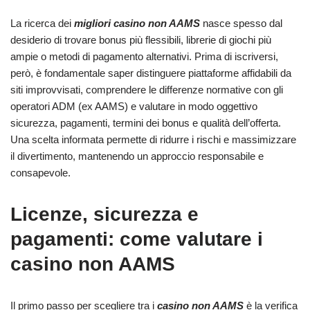
La ricerca dei
migliori casino non AAMS
nasce spesso dal
desiderio di trovare bonus più flessibili, librerie di giochi più
ampie o metodi di pagamento alternativi. Prima di iscriversi,
però, è fondamentale saper distinguere piattaforme affidabili da
siti improvvisati, comprendere le differenze normative con gli
operatori ADM (ex AAMS) e valutare in modo oggettivo
sicurezza, pagamenti, termini dei bonus e qualità dell’offerta.
Una scelta informata permette di ridurre i rischi e massimizzare
il divertimento, mantenendo un approccio responsabile e
consapevole.
Licenze, sicurezza e
pagamenti: come valutare i
casino non AAMS
Il primo passo per scegliere tra i
casino non AAMS
è la verifica