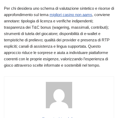
Per chi desidera uno schema di valutazione sintetico e risorse di
approfondimento sul tema
migliori casino non aams
, conviene
annotare: tipologia di licenza e verifiche indipendenti;
trasparenza dei T&C bonus (wagering, massimali, contributi);
strumenti di tutela del giocatore; disponibilità di e-wallet e
tempistiche di prelievo; qualità dei provider e presenza di RTP
espliciti; canali di assistenza e lingua supportata. Questo
approccio riduce le sorprese e aiuta a individuare piattaforme
coerenti con le proprie esigenze, valorizzando l’esperienza di
gioco attraverso scelte informate e sostenibili nel tempo.