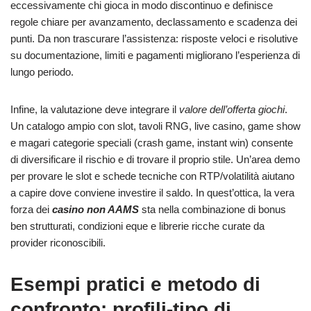
eccessivamente chi gioca in modo discontinuo e definisce
regole chiare per avanzamento, declassamento e scadenza dei
punti. Da non trascurare l’assistenza: risposte veloci e risolutive
su documentazione, limiti e pagamenti migliorano l’esperienza di
lungo periodo.
Infine, la valutazione deve integrare il
valore dell’offerta giochi
.
Un catalogo ampio con slot, tavoli RNG, live casino, game show
e magari categorie speciali (crash game, instant win) consente
di diversificare il rischio e di trovare il proprio stile. Un’area demo
per provare le slot e schede tecniche con RTP/volatilità aiutano
a capire dove conviene investire il saldo. In quest’ottica, la vera
forza dei
casino non AAMS
sta nella combinazione di bonus
ben strutturati, condizioni eque e librerie ricche curate da
provider riconoscibili.
Esempi pratici e metodo di
confronto: profili-tipo di