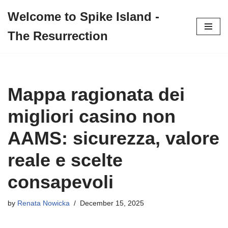
Welcome to Spike Island -
Skip
The Resurrection
to
content
Mappa ragionata dei
migliori casino non
AAMS: sicurezza, valore
reale e scelte
consapevoli
by
Renata Nowicka
December 15, 2025