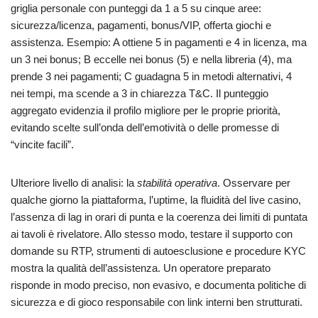
griglia personale con punteggi da 1 a 5 su cinque aree:
sicurezza/licenza, pagamenti, bonus/VIP, offerta giochi e
assistenza. Esempio: A ottiene 5 in pagamenti e 4 in licenza, ma
un 3 nei bonus; B eccelle nei bonus (5) e nella libreria (4), ma
prende 3 nei pagamenti; C guadagna 5 in metodi alternativi, 4
nei tempi, ma scende a 3 in chiarezza T&C. Il punteggio
aggregato evidenzia il profilo migliore per le proprie priorità,
evitando scelte sull’onda dell’emotività o delle promesse di
“vincite facili”.
Ulteriore livello di analisi: la
stabilità operativa
. Osservare per
qualche giorno la piattaforma, l’uptime, la fluidità del live casino,
l’assenza di lag in orari di punta e la coerenza dei limiti di puntata
ai tavoli è rivelatore. Allo stesso modo, testare il supporto con
domande su RTP, strumenti di autoesclusione e procedure KYC
mostra la qualità dell’assistenza. Un operatore preparato
risponde in modo preciso, non evasivo, e documenta politiche di
sicurezza e di gioco responsabile con link interni ben strutturati.