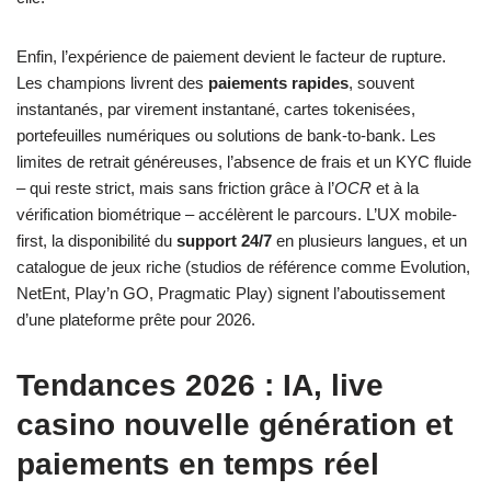
Enfin, l’expérience de paiement devient le facteur de rupture.
Les champions livrent des
paiements rapides
, souvent
instantanés, par virement instantané, cartes tokenisées,
portefeuilles numériques ou solutions de bank-to-bank. Les
limites de retrait généreuses, l’absence de frais et un KYC fluide
– qui reste strict, mais sans friction grâce à l’
OCR
et à la
vérification biométrique – accélèrent le parcours. L’UX mobile-
first, la disponibilité du
support 24/7
en plusieurs langues, et un
catalogue de jeux riche (studios de référence comme Evolution,
NetEnt, Play’n GO, Pragmatic Play) signent l’aboutissement
d’une plateforme prête pour 2026.
Tendances 2026 : IA, live
casino nouvelle génération et
paiements en temps réel