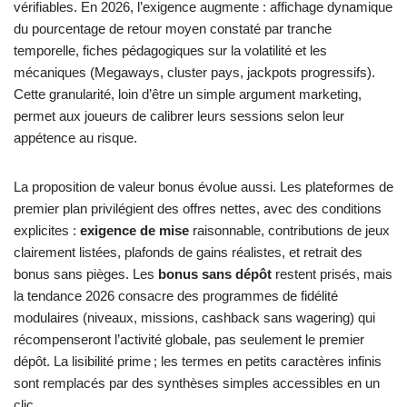
vérifiables. En 2026, l’exigence augmente : affichage dynamique
du pourcentage de retour moyen constaté par tranche
temporelle, fiches pédagogiques sur la volatilité et les
mécaniques (Megaways, cluster pays, jackpots progressifs).
Cette granularité, loin d’être un simple argument marketing,
permet aux joueurs de calibrer leurs sessions selon leur
appétence au risque.
La proposition de valeur bonus évolue aussi. Les plateformes de
premier plan privilégient des offres nettes, avec des conditions
explicites :
exigence de mise
raisonnable, contributions de jeux
clairement listées, plafonds de gains réalistes, et retrait des
bonus sans pièges. Les
bonus sans dépôt
restent prisés, mais
la tendance 2026 consacre des programmes de fidélité
modulaires (niveaux, missions, cashback sans wagering) qui
récompenseront l’activité globale, pas seulement le premier
dépôt. La lisibilité prime ; les termes en petits caractères infinis
sont remplacés par des synthèses simples accessibles en un
clic.