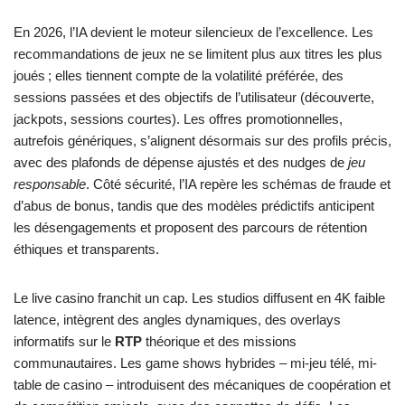
En 2026, l’IA devient le moteur silencieux de l’excellence. Les
recommandations de jeux ne se limitent plus aux titres les plus
joués ; elles tiennent compte de la volatilité préférée, des
sessions passées et des objectifs de l’utilisateur (découverte,
jackpots, sessions courtes). Les offres promotionnelles,
autrefois génériques, s’alignent désormais sur des profils précis,
avec des plafonds de dépense ajustés et des nudges de
jeu
responsable
. Côté sécurité, l’IA repère les schémas de fraude et
d’abus de bonus, tandis que des modèles prédictifs anticipent
les désengagements et proposent des parcours de rétention
éthiques et transparents.
Le live casino franchit un cap. Les studios diffusent en 4K faible
latence, intègrent des angles dynamiques, des overlays
informatifs sur le
RTP
théorique et des missions
communautaires. Les game shows hybrides – mi-jeu télé, mi-
table de casino – introduisent des mécaniques de coopération et