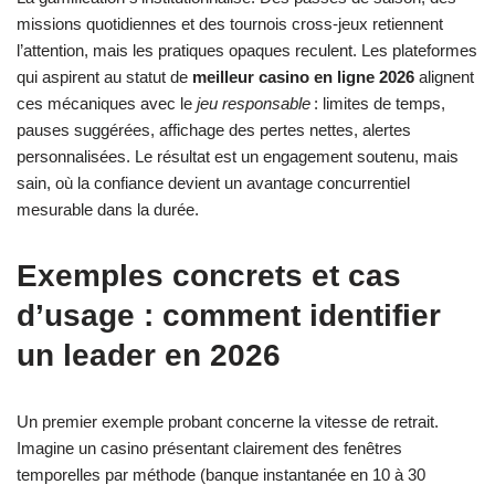
missions quotidiennes et des tournois cross-jeux retiennent
l’attention, mais les pratiques opaques reculent. Les plateformes
qui aspirent au statut de
meilleur casino en ligne 2026
alignent
ces mécaniques avec le
jeu responsable
: limites de temps,
pauses suggérées, affichage des pertes nettes, alertes
personnalisées. Le résultat est un engagement soutenu, mais
sain, où la confiance devient un avantage concurrentiel
mesurable dans la durée.
Exemples concrets et cas
d’usage : comment identifier
un leader en 2026
Un premier exemple probant concerne la vitesse de retrait.
Imagine un casino présentant clairement des fenêtres
temporelles par méthode (banque instantanée en 10 à 30