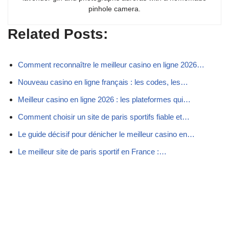
pinhole camera.
Related Posts:
Comment reconnaître le meilleur casino en ligne 2026…
Nouveau casino en ligne français : les codes, les…
Meilleur casino en ligne 2026 : les plateformes qui…
Comment choisir un site de paris sportifs fiable et…
Le guide décisif pour dénicher le meilleur casino en…
Le meilleur site de paris sportif en France :…