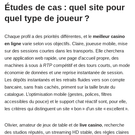
Études de cas : quel site pour
quel type de joueur ?
Chaque profil a des priorités différentes, et le
meilleur casino
en ligne
varie selon vos objectifs. Claire, joueuse mobile, mise
sur des sessions courtes dans les transports. Elle cherchera
une application web rapide, une page d’accueil propre, des
machines à sous à
RTP
compétitif et des tours courts, un mode
économie de données et une reprise instantanée de session.
Les dépôts instantanés et les retraits fluides vers son compte
bancaire, sans frais cachés, priment sur la taille brute du
catalogue. L’optimisation mobile (gestes, polices, filtres
accessibles du pouce) et le support chat réactif sont, pour elle,
les critères qui distinguent un site « bon » d’un site « excellent ».
Olivier, amateur de jeux de table et de
live casino
, recherche
des studios réputés, un streaming HD stable, des règles claires