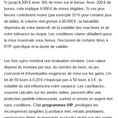
% jusqu’à 200 € avec 30x de mise sur le bonus. Avec 200 € de
bonus, cela implique 6 000 € de mises éligibles. Si vos jeux
favoris contribuent moins (par exemple 10 % pour certains jeux
de table), le volume réel grimpe à 60 000 € ; la faisabilité
dépendra de votre bankroll, de la volatilité des machines et de
votre tolérance au risque. Les conditions claires détaillent aussi
la mise maximale sous bonus, l’exclusion de certains titres à
RTP spécifique et la durée de validité.
Les
free spins
méritent une évaluation similaire. Leur valeur
dépend du montant par tour, du nombre de tours, du jeu
concerné et d’éventuelles exigences de mise sur les gains. Un
lot de 50 tours à 0,20 € n’équivaut pas à 50 tours à 1 € ; la
volatilité du slot influencera votre variance. Les cashbacks,
souvent calculés sur les pertes nettes, peuvent offrir une
protection partielle intéressante, surtout si versés en argent réel
sans conditions. Côté
programmes VIP
, privilégiez les
récompenses tangibles (cashback réel, retraits prioritaires,
gestionnaire dédié, événements exclusifs) plutôt que des points