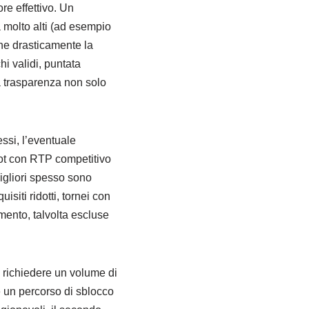
ore effettivo. Un
 molto alti (ad esempio
rne drasticamente la
i validi, puntata
La trasparenza non solo
ssi, l’eventuale
Slot con RTP competitivo
migliori spesso sono
siti ridotti, tornei con
mento, talvolta escluse
 richiedere un volume di
e un percorso di sblocco