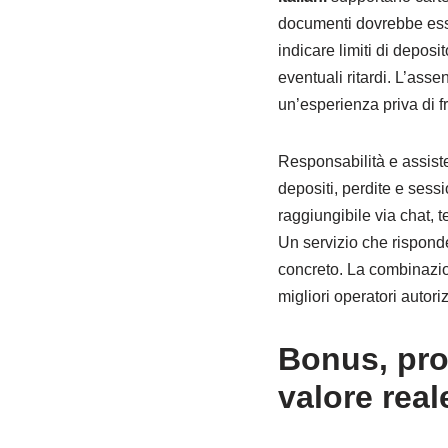
documenti dovrebbe esser
indicare limiti di depos
eventuali ritardi. L’asse
un’esperienza priva di fr
Responsabilità e assiste
depositi, perdite e sessi
raggiungibile via chat, 
Un servizio che risponde
concreto. La combinazi
migliori operatori autoriz
Bonus, pro
valore real