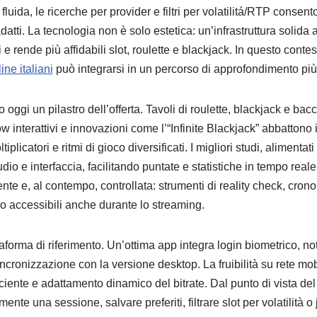
luida, le ricerche per provider e filtri per volatilitá/RTP consent
tti. La tecnologia non è solo estetica: un’infrastruttura solida a
e rende più affidabili slot, roulette e blackjack. In questo contes
ine italiani
può integrarsi in un percorso di approfondimento pi
no oggi un pilastro dell’offerta. Tavoli di roulette, blackjack e ba
 interattivi e innovazioni come l’“Infinite Blackjack” abbattono i l
iplicatori e ritmi di gioco diversificati. I migliori studi, alimentati
io e interfaccia, facilitando puntate e statistiche in tempo reale. 
te e, al contempo, controllata: strumenti di reality check, cronol
o accessibili anche durante lo streaming.
taforma di riferimento. Un’ottima app integra login biometrico, noti
ncronizzazione con la versione desktop. La fruibilità su rete mob
iente e adattamento dinamico del bitrate. Dal punto di vista del g
nte una sessione, salvare preferiti, filtrare slot per volatilità o