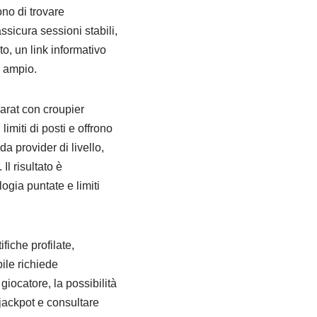
ono di trovare
ssicura sessioni stabili,
to, un link informativo
ù ampio.
ccarat con croupier
imiti di posti e offrono
 da provider di livello,
Il risultato è
ogia puntate e limiti
fiche profilate,
ile richiede
iocatore, la possibilità
 jackpot e consultare