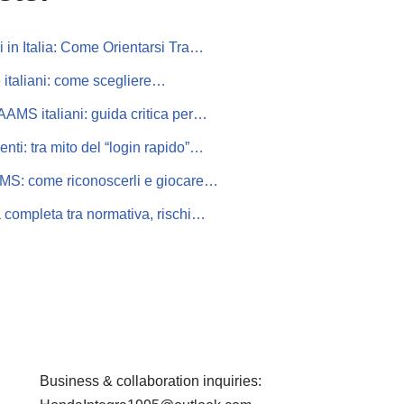
 in Italia: Come Orientarsi Tra…
e italiani: come scegliere…
AMS italiani: guida critica per…
ti: tra mito del “login rapido”…
AMS: come riconoscerli e giocare…
 completa tra normativa, rischi…
Business & collaboration inquiries: