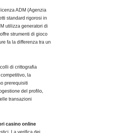
 licenza ADM (Agenzia
ti standard rigorosi in
M utilizza generatori di
offre strumenti di gioco
e fa la differenza tra un
lli di crittografia
 competitivo, la
o prerequisiti
ogestione del profilo,
delle transazioni
ori casino online
tici. La verifica dei