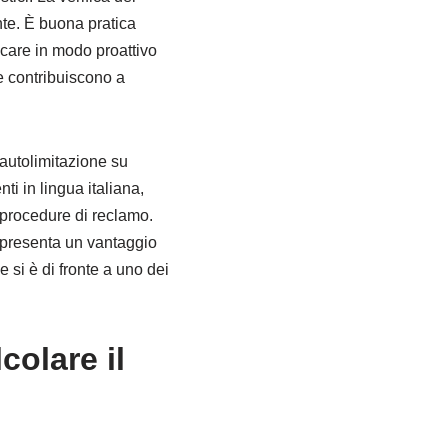
nte. È buona pratica
icare in modo proattivo
he contribuiscono a
 autolimitazione su
ti in lingua italiana,
 procedure di reclamo.
appresenta un vantaggio
 si è di fronte a uno dei
olare il