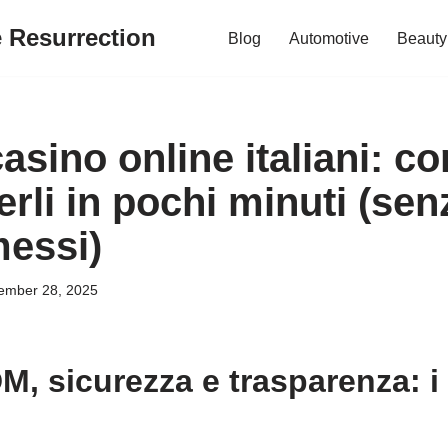
e Resurrection
Blog
Automotive
Beauty
casino online italiani: c
rli in pochi minuti (sen
essi)
ember 28, 2025
, sicurezza e trasparenza: i v