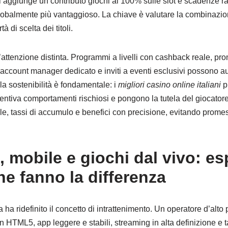
 si aggiunge un contributo giochi al 100% sulle slot e scadenze r
lobalmente più vantaggioso. La chiave è valutare la combinazione
à di scelta dei titoli.
n’attenzione distinta. Programmi a livelli con cashback reale, pr
ti, account manager dedicato e inviti a eventi esclusivi possono a
la sostenibilità è fondamentale: i
migliori casino online italiani
p
ntiva comportamenti rischiosi e pongono la tutela del giocatore
le, tassi di accumulo e benefici con precisione, evitando prom
 mobile e giochi dal vivo: es
e fanno la differenza
ha ridefinito il concetto di intrattenimento. Un operatore d’alto 
n HTML5, app leggere e stabili, streaming in alta definizione e t