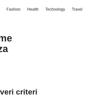
Fashion
Health
Technology
Travel
ome
za
eri criteri