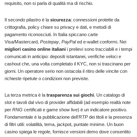
requisito, non si parla di qualità ma di rischio.
Il secondo pilastro è la
sicurezza
: connessioni protette da
crittografia, policy chiare su privacy e dati, e metodi di
pagamento riconosciuti. In Italia spiccano carte
Visa/Mastercard,
Postepay
,
PayPal
ed e-wallet conformi. Nei
migliori casino online italiani
i prelievi sono tracciabili e i tempi
comunicati in anticipo: depositi istantanei, verifiche veloci e
cashout che, una volta completato il KYC, non si trascinano per
giorni. Un operatore serio non ostacola il ritiro delle vincite con
richieste ripetute o condizioni non previste.
La terza metrica è la
trasparenza sui giochi
. Un catalogo di
slot e tavoli dal vivo di provider affidabili (ad esempio realtà note
per
RNG
certificati e game show live) è un indicatore positivo.
Fondamentale è la pubblicazione dell’
RTP
dei titoli e la presenza
di filtri utili: volatilità, tema, jackpot, puntate minime. Un buon
casino spiega le regole, fornisce versioni demo dove consentito