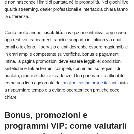
e non nasconde i limiti di puntata né le probabilità. Nei giochi live,
qualità streaming, dealer professionali e interfaccia chiara fanno
la differenza.
Conta molto anche l’
usabilità
: navigazione intuitiva, app o web
app reattiva, caricamenti rapidi e supporto in italiano via chat,
email o telefono. Il servizio clienti dovrebbe essere raggiungibile
in orari ampi e competente su verifiche, bonus e pagamenti.
Infine, la pagina promozioni deve essere leggibile: condizioni
sintetiche e link ai termini completi, con enfasi su requisiti di
puntata, giochi esclusi e scadenze. Una panoramica affidabile,
come una lista aggiornata dei
migliori casino online italiani
, aiuta
a risparmiare tempo e a evitare operatori con pratiche poco
chiare.
Bonus, promozioni e
programmi VIP: come valutarli