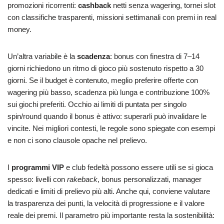
promozioni ricorrenti:
cashback
netti senza wagering, tornei slot
con classifiche trasparenti, missioni settimanali con premi in real
money.
Un’altra variabile è la
scadenza
: bonus con finestra di 7–14
giorni richiedono un ritmo di gioco più sostenuto rispetto a 30
giorni. Se il budget è contenuto, meglio preferire offerte con
wagering più basso, scadenza più lunga e contribuzione 100%
sui giochi preferiti. Occhio ai limiti di puntata per singolo
spin/round quando il bonus è attivo: superarli può invalidare le
vincite. Nei migliori contesti, le regole sono spiegate con esempi
e non ci sono clausole opache nel prelievo.
I
programmi VIP
e club fedeltà possono essere utili se si gioca
spesso: livelli con
rakeback
, bonus personalizzati, manager
dedicati e limiti di prelievo più alti. Anche qui, conviene valutare
la trasparenza dei punti, la velocità di progressione e il valore
reale dei premi. Il parametro più importante resta la sostenibilità: