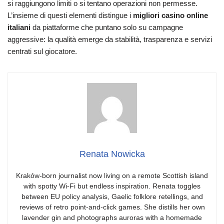
si raggiungono limiti o si tentano operazioni non permesse.
L’insieme di questi elementi distingue i
migliori casino online
italiani
da piattaforme che puntano solo su campagne
aggressive: la qualità emerge da stabilità, trasparenza e servizi
centrati sul giocatore.
Renata Nowicka
Kraków-born journalist now living on a remote Scottish island
with spotty Wi-Fi but endless inspiration. Renata toggles
between EU policy analysis, Gaelic folklore retellings, and
reviews of retro point-and-click games. She distills her own
lavender gin and photographs auroras with a homemade