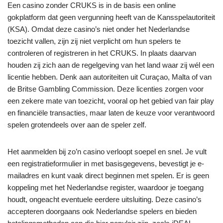
Een casino zonder CRUKS is in de basis een online
gokplatform dat geen vergunning heeft van de Kansspelautoriteit
(KSA). Omdat deze casino’s niet onder het Nederlandse
toezicht vallen, zijn zij niet verplicht om hun spelers te
controleren of registreren in het CRUKS. In plaats daarvan
houden zij zich aan de regelgeving van het land waar zij wél een
licentie hebben. Denk aan autoriteiten uit Curaçao, Malta of van
de Britse Gambling Commission. Deze licenties zorgen voor
een zekere mate van toezicht, vooral op het gebied van fair play
en financiële transacties, maar laten de keuze voor verantwoord
spelen grotendeels over aan de speler zelf.
Het aanmelden bij zo’n casino verloopt soepel en snel. Je vult
een registratieformulier in met basisgegevens, bevestigt je e-
mailadres en kunt vaak direct beginnen met spelen. Er is geen
koppeling met het Nederlandse register, waardoor je toegang
houdt, ongeacht eventuele eerdere uitsluiting. Deze casino’s
accepteren doorgaans ook Nederlandse spelers en bieden