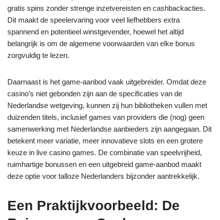
gratis spins zonder strenge inzetvereisten en cashbackacties.
Dit maakt de speelervaring voor veel liefhebbers extra
spannend en potentieel winstgevender, hoewel het altijd
belangrijk is om de algemene voorwaarden van elke bonus
zorgvuldig te lezen.
Daarnaast is het game-aanbod vaak uitgebreider. Omdat deze
casino’s niet gebonden zijn aan de specificaties van de
Nederlandse wetgeving, kunnen zij hun bibliotheken vullen met
duizenden titels, inclusief games van providers die (nog) geen
samenwerking met Nederlandse aanbieders zijn aangegaan. Dit
betekent meer variatie, meer innovatieve slots en een grotere
keuze in live casino games. De combinatie van speelvrijheid,
ruimhartige bonussen en een uitgebreid game-aanbod maakt
deze optie voor talloze Nederlanders bijzonder aantrekkelijk.
Een Praktijkvoorbeeld: De