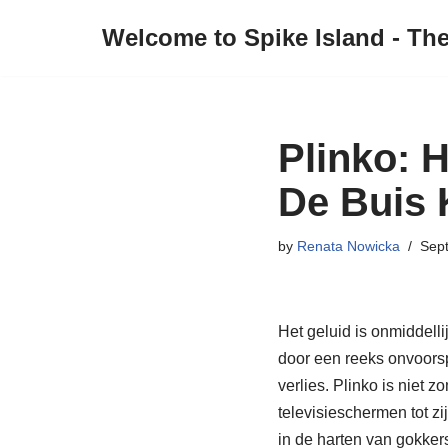
Welcome to Spike Island - Th
Skip
to
content
Plinko: 
De Buis K
by
Renata Nowicka
Sep
Het geluid is onmiddelli
door een reeks onvoorsp
verlies. Plinko is niet 
televisieschermen tot zi
in de harten van gokke