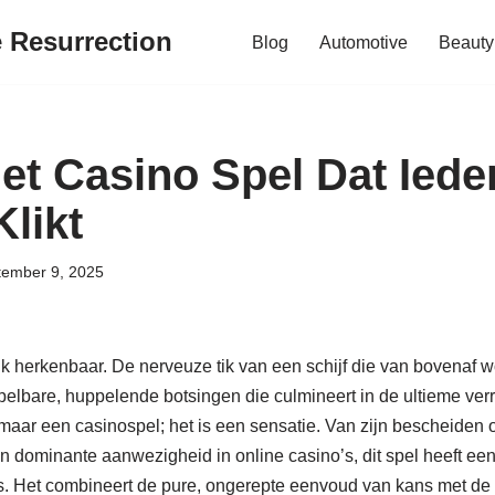
e Resurrection
Blog
Automotive
Beauty
Het Casino Spel Dat Ied
likt
tember 9, 2025
jk herkenbaar. De nerveuze tik van een schijf die van bovenaf w
elbare, huppelende botsingen die culmineert in de ultieme verr
zomaar een casinospel; het is een sensatie. Van zijn bescheiden
jn dominante aanwezigheid in online casino’s, dit spel heeft ee
rs. Het combineert de pure, ongerepte eenvoud van kans met d