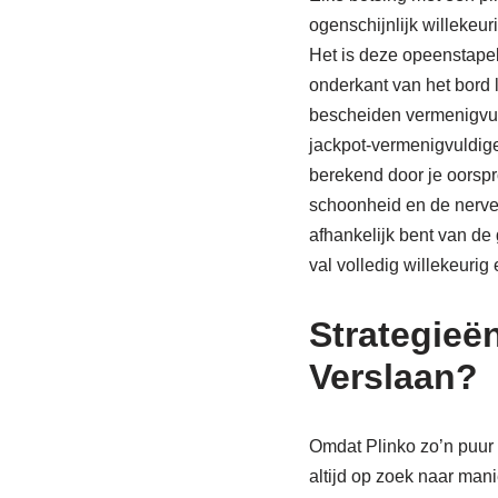
ogenschijnlijk willekeur
Het is deze opeenstapeli
onderkant van het bord 
bescheiden vermenigvuld
jackpot-vermenigvuldiger
berekend door je oorspro
schoonheid en de nerveuz
afhankelijk bent van d
val volledig willekeurig e
Strategieë
Verslaan?
Omdat Plinko zo’n puur k
altijd op zoek naar mani