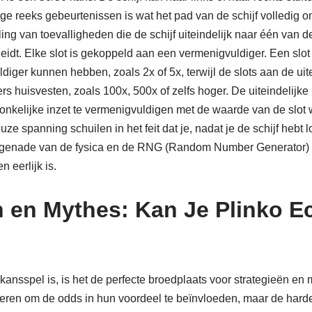
ige reeks gebeurtenissen is wat het pad van de schijf volledig 
ng van toevalligheden die de schijf uiteindelijk naar één van d
leidt. Elke slot is gekoppeld aan een vermenigvuldiger. Een slo
iger kunnen hebben, zoals 2x of 5x, terwijl de slots aan de uit
s huisvesten, zoals 100x, 500x of zelfs hoger. De uiteindelijke 
nkelijke inzet te vermenigvuldigen met de waarde van de slot wa
e spanning schuilen in het feit dat je, nadat je de schijf hebt l
e genade van de fysica en de RNG (Random Number Generator) di
n eerlijk is.
n en Mythes: Kan Je Plinko E
ansspel is, is het de perfecte broedplaats voor strategieën en 
eren om de odds in hun voordeel te beïnvloeden, maar de harde re