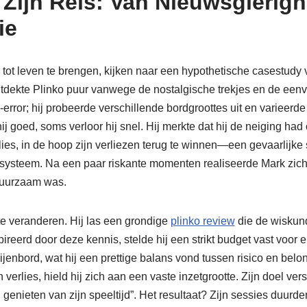
 Zijn Reis: Van Nieuwsgierigh
ie
 tot leven te brengen, kijken naar een hypothetische casestudy 
ekte Plinko puur vanwege de nostalgische trekjes en de eenvo
-error; hij probeerde verschillende bordgroottes uit en varieerde 
j goed, soms verloor hij snel. Hij merkte dat hij de neiging had 
ies, in de hoop zijn verliezen terug te winnen—een gevaarlijke 
le-systeem. Na een paar riskante momenten realiseerde Mark zi
 duurzaam was.
te veranderen. Hij las een grondige
plinko review
die de wiskun
pireerd door deze kennis, stelde hij een strikt budget vast voor e
ijenbord, wat hij een prettige balans vond tussen risico en beloni
 verlies, hield hij zich aan een vaste inzetgrootte. Zijn doel ve
enieten van zijn speeltijd”. Het resultaat? Zijn sessies duurden