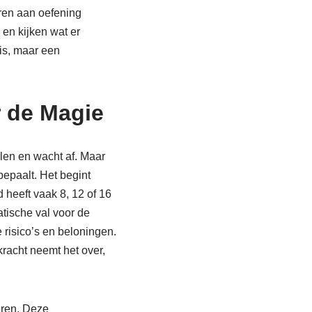
aren aan oefening
 en kijken wat er
 is, maar een
 de Magie
llen en wacht af. Maar
epaalt. Het begint
 heeft vaak 8, 12 of 16
tische val voor de
 risico’s en beloningen.
kracht neemt het over,
teren. Deze