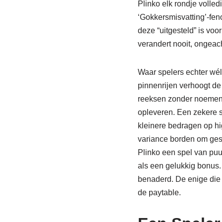
Plinko elk rondje volled
‘Gokkersmisvatting’-feno
deze “uitgesteld” is voo
verandert nooit, ongea
Waar spelers echter wél
pinnenrijen verhoogt de
reeksen zonder noemensw
opleveren. Een zekere s
kleinere bedragen op hi
variance borden om gesta
Plinko een spel van puur
als een gelukkig bonus.
benaderd. De enige die w
de paytable.