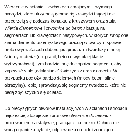
Wiercenie w betonie – zwłaszcza zbrojonym – wymaga
narzędzi, które utrzymają geometrię krawędzi tnącej i nie
przegrzeją się podczas kontaktu z kruszywem oraz stalą.
Wiertła diamentowe
i
otwornice do betonu
bazują na
segmentach lub krawędziach nasypowych, w których zatopione
ziarna diamentu przemysłowego pracują w twardym spoiwie
metalowym. Zasada doboru jest prosta: im twardszy i mniej
ścierny materiał (np. granit, beton o wysokiej klasie
wytrzymałości), tym bardziej miękkie spoiwo segmentu, aby
zapewnić stałe „odsłanianie” świeżych ziaren diamentu. W
przypadku podłoży bardzo ściernych (młody beton, silnie
abrazyjny), lepiej sprawdzają się segmenty twardsze, które nie
będą zbyt szybko się ścierać.
Do precyzyjnych otworów instalacyjnych w ścianach i stropach
najczęściej stosuje się koronowe
otwornice do betonu
z
mocowaniem na statywie, pracujące na mokro. Chłodzenie
wodą ogranicza pylenie, odprowadza urobek i znacząco