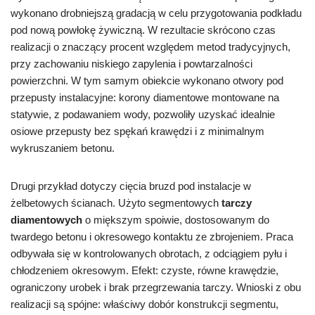
wykonano drobniejszą gradacją w celu przygotowania podkładu
pod nową powłokę żywiczną. W rezultacie skrócono czas
realizacji o znaczący procent względem metod tradycyjnych,
przy zachowaniu niskiego zapylenia i powtarzalności
powierzchni. W tym samym obiekcie wykonano otwory pod
przepusty instalacyjne: korony diamentowe montowane na
statywie, z podawaniem wody, pozwoliły uzyskać idealnie
osiowe przepusty bez spękań krawędzi i z minimalnym
wykruszaniem betonu.
Drugi przykład dotyczy cięcia bruzd pod instalacje w
żelbetowych ścianach. Użyto segmentowych
tarczy
diamentowych
o miększym spoiwie, dostosowanym do
twardego betonu i okresowego kontaktu ze zbrojeniem. Praca
odbywała się w kontrolowanych obrotach, z odciągiem pyłu i
chłodzeniem okresowym. Efekt: czyste, równe krawędzie,
ograniczony urobek i brak przegrzewania tarczy. Wnioski z obu
realizacji są spójne: właściwy dobór konstrukcji segmentu,