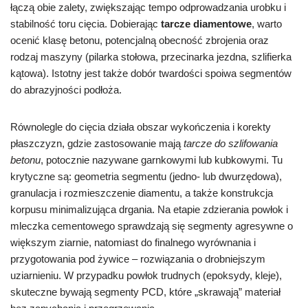
łączą obie zalety, zwiększając tempo odprowadzania urobku i
stabilność toru cięcia. Dobierając
tarcze diamentowe
, warto
ocenić klasę betonu, potencjalną obecność zbrojenia oraz
rodzaj maszyny (pilarka stołowa, przecinarka jezdna, szlifierka
kątowa). Istotny jest także dobór twardości spoiwa segmentów
do abrazyjności podłoża.
Równolegle do cięcia działa obszar wykończenia i korekty
płaszczyzn, gdzie zastosowanie mają
tarcze do szlifowania
betonu
, potocznie nazywane garnkowymi lub kubkowymi. Tu
krytyczne są: geometria segmentu (jedno- lub dwurzędowa),
granulacja i rozmieszczenie diamentu, a także konstrukcja
korpusu minimalizująca drgania. Na etapie zdzierania powłok i
mleczka cementowego sprawdzają się segmenty agresywne o
większym ziarnie, natomiast do finalnego wyrównania i
przygotowania pod żywice – rozwiązania o drobniejszym
uziarnieniu. W przypadku powłok trudnych (epoksydy, kleje),
skuteczne bywają segmenty PCD, które „skrawają” materiał