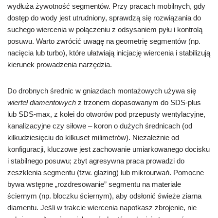
wydłuża żywotność segmentów. Przy pracach mobilnych, gdy
dostęp do wody jest utrudniony, sprawdzą się rozwiązania do
suchego wiercenia w połączeniu z odsysaniem pyłu i kontrolą
posuwu. Warto zwrócić uwagę na geometrię segmentów (np.
nacięcia lub turbo), które ułatwiają inicjację wiercenia i stabilizują
kierunek prowadzenia narzędzia.
Do drobnych średnic w gniazdach montażowych używa się
wierteł diamentowych
z trzonem dopasowanym do SDS-plus
lub SDS-max, z kolei do otworów pod przepusty wentylacyjne,
kanalizacyjne czy siłowe – koron o dużych średnicach (od
kilkudziesięciu do kilkuset milimetrów). Niezależnie od
konfiguracji, kluczowe jest zachowanie umiarkowanego docisku
i stabilnego posuwu; zbyt agresywna praca prowadzi do
zeszklenia segmentu (tzw. glazing) lub mikrourwań. Pomocne
bywa wstępne „rozdresowanie” segmentu na materiale
ściernym (np. bloczku ściernym), aby odsłonić świeże ziarna
diamentu. Jeśli w trakcie wiercenia napotkasz zbrojenie, nie