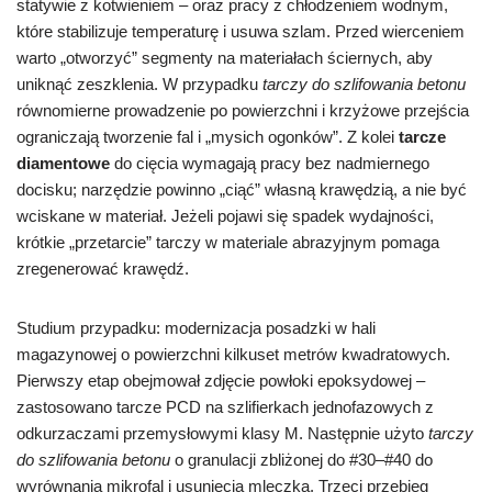
statywie z kotwieniem – oraz pracy z chłodzeniem wodnym,
które stabilizuje temperaturę i usuwa szlam. Przed wierceniem
warto „otworzyć” segmenty na materiałach ściernych, aby
uniknąć zeszklenia. W przypadku
tarczy do szlifowania betonu
równomierne prowadzenie po powierzchni i krzyżowe przejścia
ograniczają tworzenie fal i „mysich ogonków”. Z kolei
tarcze
diamentowe
do cięcia wymagają pracy bez nadmiernego
docisku; narzędzie powinno „ciąć” własną krawędzią, a nie być
wciskane w materiał. Jeżeli pojawi się spadek wydajności,
krótkie „przetarcie” tarczy w materiale abrazyjnym pomaga
zregenerować krawędź.
Studium przypadku: modernizacja posadzki w hali
magazynowej o powierzchni kilkuset metrów kwadratowych.
Pierwszy etap obejmował zdjęcie powłoki epoksydowej –
zastosowano tarcze PCD na szlifierkach jednofazowych z
odkurzaczami przemysłowymi klasy M. Następnie użyto
tarczy
do szlifowania betonu
o granulacji zbliżonej do #30–#40 do
wyrównania mikrofal i usunięcia mleczka. Trzeci przebieg