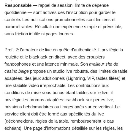
Responsable
— rappel de session, limite de dépense
quotidienne — sont activés dès l’inscription pour garder le
contrôle. Les notifications promotionnelles sont limitées et
paramétrables. Résultat: une expérience simple et prévisible,
sans friction inutile ni pages lourdes.
Profil 2: l’amateur de live en quête d’authenticité. Il privilégie la
roulette et le blackjack en direct, avec des croupiers
francophones et une latence minimale. Son
meilleur site de
casino belge
propose un studio live robuste, des limites de table
adaptées, des jeux additionnels (Lightning, VIP, tables filées) et
une stabilité vidéo irréprochable. Les contributions aux
conditions de mise sous bonus étant faibles sur le live, il
privilégie les promos adaptées: cashback sur pertes live,
missions hebdomadaires ou tirages axés sur ce vertical. Le
service client doit être formé aux spécificités du live
(déconnexions, règles de la table, remboursement le cas
échéant). Une page d’informations détaillée sur les règles, les