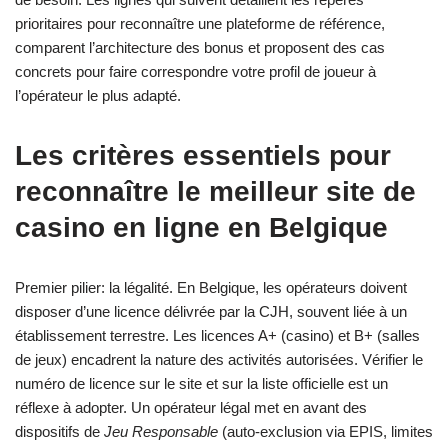
prioritaires pour reconnaître une plateforme de référence,
comparent l’architecture des bonus et proposent des cas
concrets pour faire correspondre votre profil de joueur à
l’opérateur le plus adapté.
Les critères essentiels pour
reconnaître le meilleur site de
casino en ligne en Belgique
Premier pilier: la légalité. En Belgique, les opérateurs doivent
disposer d’une licence délivrée par la CJH, souvent liée à un
établissement terrestre. Les licences A+ (casino) et B+ (salles
de jeux) encadrent la nature des activités autorisées. Vérifier le
numéro de licence sur le site et sur la liste officielle est un
réflexe à adopter. Un opérateur légal met en avant des
dispositifs de
Jeu Responsable
(auto-exclusion via EPIS, limites