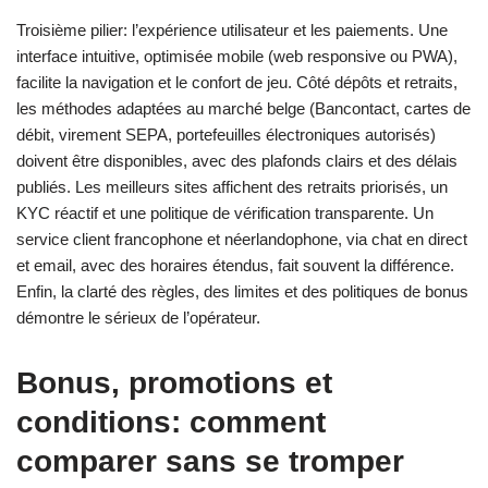
Troisième pilier: l’expérience utilisateur et les paiements. Une
interface intuitive, optimisée mobile (web responsive ou PWA),
facilite la navigation et le confort de jeu. Côté dépôts et retraits,
les méthodes adaptées au marché belge (Bancontact, cartes de
débit, virement SEPA, portefeuilles électroniques autorisés)
doivent être disponibles, avec des plafonds clairs et des délais
publiés. Les meilleurs sites affichent des retraits priorisés, un
KYC réactif et une politique de vérification transparente. Un
service client francophone et néerlandophone, via chat en direct
et email, avec des horaires étendus, fait souvent la différence.
Enfin, la clarté des règles, des limites et des politiques de bonus
démontre le sérieux de l’opérateur.
Bonus, promotions et
conditions: comment
comparer sans se tromper