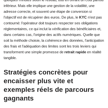
inférieur. Mais elle implique une gestion de la volatilité, une
adresse correcte, et souvent une étape de conversion si
l’objectif est de récupérer des euros. De plus, le
KYC
n’est pas
contourné: l’opérateur doit toujours respecter ses obligations
réglementaires, ce qui inclut la vérification des bénéficiaires et,
dans certains cas, l’origine des actifs numériques. Quelle que
soit la méthode choisie, la cohérence des données, l’anticipation
des frais et l’adéquation des limites sont les trois leviers qui
transforment une simple promesse de
retrait rapide
en réalité
tangible.
Stratégies concrètes pour
encaisser plus vite et
exemples réels de parcours
gagnants