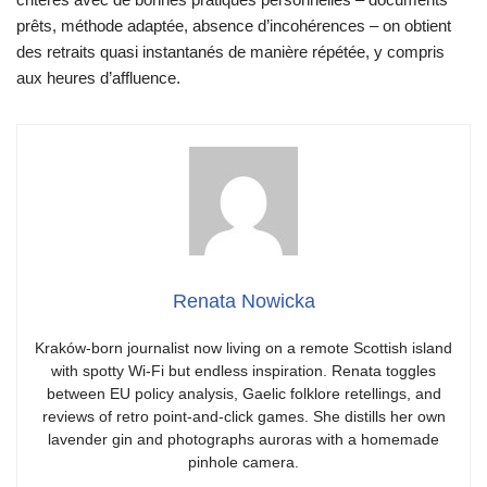
prêts, méthode adaptée, absence d’incohérences – on obtient
des retraits quasi instantanés de manière répétée, y compris
aux heures d’affluence.
Renata Nowicka
Kraków-born journalist now living on a remote Scottish island
with spotty Wi-Fi but endless inspiration. Renata toggles
between EU policy analysis, Gaelic folklore retellings, and
reviews of retro point-and-click games. She distills her own
lavender gin and photographs auroras with a homemade
pinhole camera.