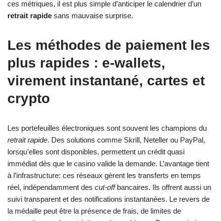
ces métriques, il est plus simple d’anticiper le calendrier d’un
retrait rapide
sans mauvaise surprise.
Les méthodes de paiement les
plus rapides : e-wallets,
virement instantané, cartes et
crypto
Les portefeuilles électroniques sont souvent les champions du
retrait rapide
. Des solutions comme Skrill, Neteller ou PayPal,
lorsqu’elles sont disponibles, permettent un crédit quasi
immédiat dès que le casino valide la demande. L’avantage tient
à l’infrastructure: ces réseaux gèrent les transferts en temps
réel, indépendamment des
cut-off
bancaires. Ils offrent aussi un
suivi transparent et des notifications instantanées. Le revers de
la médaille peut être la présence de frais, de limites de