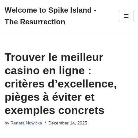
Welcome to Spike Island -
Skip
The Resurrection
to
content
Trouver le meilleur
casino en ligne :
critères d’excellence,
pièges à éviter et
exemples concrets
by
Renata Nowicka
December 14, 2025