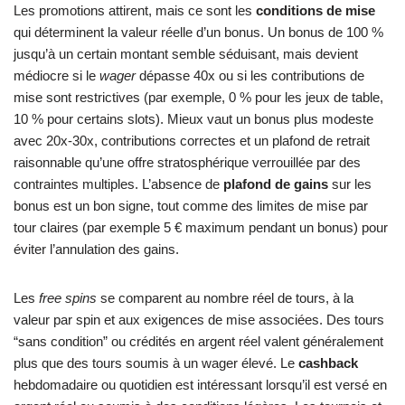
Les promotions attirent, mais ce sont les
conditions de mise
qui déterminent la valeur réelle d’un bonus. Un bonus de 100 %
jusqu’à un certain montant semble séduisant, mais devient
médiocre si le
wager
dépasse 40x ou si les contributions de
mise sont restrictives (par exemple, 0 % pour les jeux de table,
10 % pour certains slots). Mieux vaut un bonus plus modeste
avec 20x-30x, contributions correctes et un plafond de retrait
raisonnable qu’une offre stratosphérique verrouillée par des
contraintes multiples. L’absence de
plafond de gains
sur les
bonus est un bon signe, tout comme des limites de mise par
tour claires (par exemple 5 € maximum pendant un bonus) pour
éviter l’annulation des gains.
Les
free spins
se comparent au nombre réel de tours, à la
valeur par spin et aux exigences de mise associées. Des tours
“sans condition” ou crédités en argent réel valent généralement
plus que des tours soumis à un wager élevé. Le
cashback
hebdomadaire ou quotidien est intéressant lorsqu’il est versé en