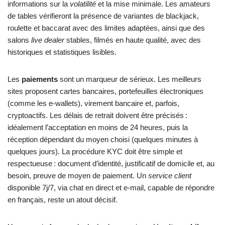
informations sur la
volatilité
et la mise minimale. Les amateurs
de tables vérifieront la présence de variantes de blackjack,
roulette et baccarat avec des limites adaptées, ainsi que des
salons
live dealer
stables, filmés en haute qualité, avec des
historiques et statistiques lisibles.
Les
paiements
sont un marqueur de sérieux. Les meilleurs
sites proposent cartes bancaires, portefeuilles électroniques
(comme les e-wallets), virement bancaire et, parfois,
cryptoactifs. Les délais de retrait doivent être précisés :
idéalement l’acceptation en moins de 24 heures, puis la
réception dépendant du moyen choisi (quelques minutes à
quelques jours). La procédure KYC doit être simple et
respectueuse : document d’identité, justificatif de domicile et, au
besoin, preuve de moyen de paiement. Un
service client
disponible 7j/7, via chat en direct et e-mail, capable de répondre
en français, reste un atout décisif.