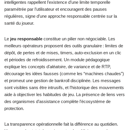
intelligentes rappellent l’existence d’une limite temporelle
paramétrée par l’utilisateur et encouragent des pauses
régulières, signe d’une approche responsable centrée sur la
santé du joueur.
Le
jeu responsable
constitue un pilier non négociable. Les
meilleurs opérateurs proposent des outils granulaire : limites de
dépôt, de pertes et de mises, timers, auto-exclusion en un clic
et périodes de refroidissement. Un module pédagogique
explique les concepts d’
aléatoire
, de variance et de RTP,
décourage les idées fausses (comme les “machines chaudes”)
et promeut une gestion de bankroll disciplinée. Les messages
sont visibles sans être intrusifs, et l’historique des mouvements
aide à objectiver les habitudes de jeu. La présence de liens vers
des organismes d’assistance complète l’écosystème de
protection.
La transparence opérationnelle fait la différence au quotidien.