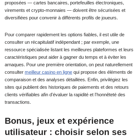
proposées — cartes bancaires, portefeuilles électroniques,
virements et crypto-monnaies — doivent être sécurisées et
diversifiées pour convenir à différents profils de joueurs.
Pour comparer rapidement les options fiables, il est utile de
consulter un récapitulatif indépendant ; par exemple, une
ressource spécialisée listant les meilleures plateformes et leurs
caractéristiques peut aider à gagner du temps et à éviter les
arnaques. Pour une première orientation, on peut naturellement
consulter
meilleur casino en ligne
qui propose des éléments de
comparaison et des analyses détaillées. Enfin, privilégiez les
sites qui publient des historiques de paiements et des retours
clients vérifiables afin d'évaluer la rapidité et l'honnêteté des
transactions.
Bonus, jeux et expérience
utilisateur : choisir selon ses