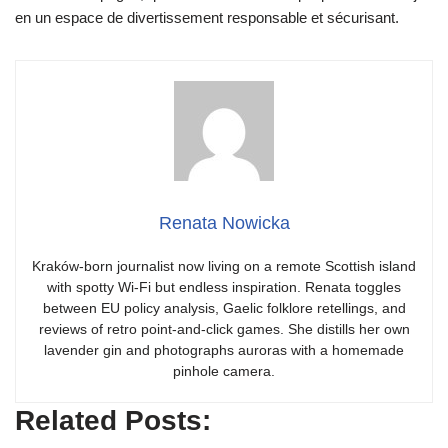
en un espace de divertissement responsable et sécurisant.
Renata Nowicka
Kraków-born journalist now living on a remote Scottish island
with spotty Wi-Fi but endless inspiration. Renata toggles
between EU policy analysis, Gaelic folklore retellings, and
reviews of retro point-and-click games. She distills her own
lavender gin and photographs auroras with a homemade
pinhole camera.
Related Posts: