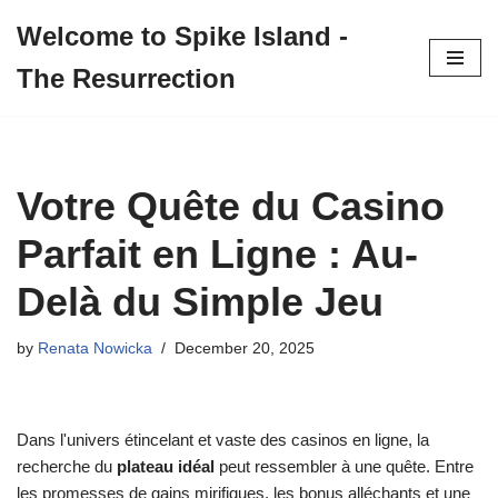
Welcome to Spike Island -
Skip
The Resurrection
to
content
Votre Quête du Casino
Parfait en Ligne : Au-
Delà du Simple Jeu
by
Renata Nowicka
December 20, 2025
Dans l'univers étincelant et vaste des casinos en ligne, la
recherche du
plateau idéal
peut ressembler à une quête. Entre
les promesses de gains mirifiques, les bonus alléchants et une