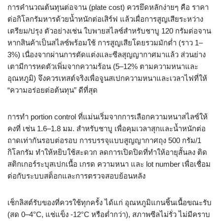
การคำนวณต้นทุนต่อจาน (plate cost) ควรยึดหลักง่ายๆ คือ ราคา
ต่อกิโลกรัมหารด้วยน้ำหนักต่อเสิร์ฟ แล้วเผื่อการสูญเสียระหว่าง
เตรียม/ปรุง ตัวอย่างเช่น ใบพายสไลซ์สำหรับชาบู 120 กรัมต่อจาน
หากสินค้าเป็นสไลซ์พร้อมใช้ การสูญเสียโดยรวมมักต่ำ (ราว 1–
3%) เนื่องจากผ่านการตัดแต่งและซีลสุญญากาศมาแล้ว ส่วนย่าง
เตามีการหดตัวเพิ่มจากความร้อน (5–12% ตามความหนาและ
อุณหภูมิ) จึงควรเทสต์จริงเพื่อจูนสเปกความหนาและเวลาไฟที่ให้
“ความอร่อยต่อต้นทุน” ดีที่สุด
การทำ portion control ที่แม่นเริ่มจากการเลือกความหนาสไลซ์ให้
คงที่ เช่น 1.6–1.8 มม. สำหรับชาบู เพื่อคุมเวลาสุกและน้ำหนักต่อ
ถาดเท่ากันรอบต่อรอบ การบรรจุแบบสูญญากาศถุง 500 กรัม/1
กิโลกรัม ทำให้หยิบใช้สะดวก ลดการเปิดปิดที่ทำให้อายุสั้นลง ติด
สติกเกอร์ระบุสเปกเนื้อ เกรด ความหนา และ lot number เพื่อเชื่อม
ต่อกับระบบสต็อกและการตรวจสอบย้อนหลัง
เช็กลิสต์รับของที่ควรใช้ทุกครั้ง ได้แก่ อุณหภูมิแกนชิ้นเนื้อขณะรับ
(สด 0–4°C, แช่แข็ง -12°C หรือต่ำกว่า), สภาพซีลไม่รั่ว ไม่มีคราบ