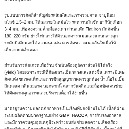
รูปแบบการตัดก็สำคัญต่อรสสัมผัสและภาพรวมจาน ชาบูนิยม
สไลซ์ 1.5–2 มม. ให้ละลายในหม้อไว รสหวานมันชัด ยากินิกุเลือก
3–4 มม. เพื่อคงความฉ่ำเมื่อลงเตา ส่วนสเต๊ก Flat Iron มักตัดชิ้น
180–220 กรัม ย่างไฟกลางให้ผิวนอกคาราเมลและแกนกลางสุก
ระดับมีเดียมจะได้ความนุ่มเด่น ควรตัดขวางแนวเส้นใยเพื่อให้
เคี้ยวง่ายสม่ำเสมอ
สำหรับการคัดเกรดเพื่อร้าน จำเป็นต้องดูอัตราส่วนใช้ได้จริง
(yield) โดยเฉพาะกรณีที่ต้องเลาะเอ็นกลางและแต่งชิ้น เพราะมีเศษ
ตัดแต่ง ขนาดแพ็กและการซีลสุญญากาศควรถูกต้อง น้ำเนื้อไม่เยิ้ม
สีแดงสด กลิ่นสะอาด นอกจากนี้ ฉลากวันผลิตและล็อตชัดเจนช่วย
ให้ติดตามคุณภาพและบริหารสต็อกได้ง่ายขึ้น
มาตรฐานความปลอดภัยอาหารเป็นเรื่องที่มองข้ามไม่ได้ เนื้อที่ผ่าน
ระบบผลิตตามมาตรฐานอย่าง
GMP
,
HACCP
, การรับรองฮาลาล
และมีการควบคุมอุณหภูมิระหว่างขนส่ง ช่วยลดความเสี่ยงเรื่อง