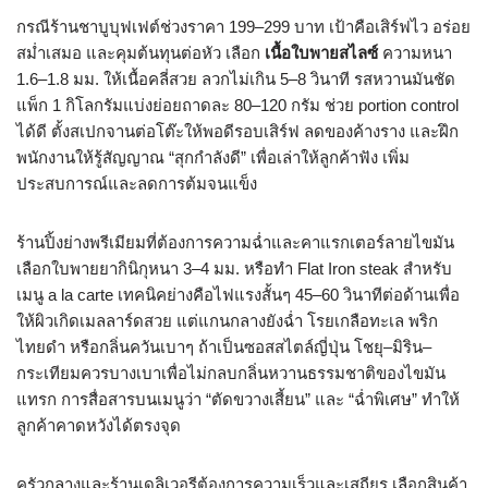
กรณีร้านชาบูบุฟเฟต์ช่วงราคา 199–299 บาท เป้าคือเสิร์ฟไว อร่อย
สม่ำเสมอ และคุมต้นทุนต่อหัว เลือก
เนื้อใบพายสไลซ์
ความหนา
1.6–1.8 มม. ให้เนื้อคลี่สวย ลวกไม่เกิน 5–8 วินาที รสหวานมันชัด
แพ็ก 1 กิโลกรัมแบ่งย่อยถาดละ 80–120 กรัม ช่วย portion control
ได้ดี ตั้งสเปกจานต่อโต๊ะให้พอดีรอบเสิร์ฟ ลดของค้างราง และฝึก
พนักงานให้รู้สัญญาณ “สุกกำลังดี” เพื่อเล่าให้ลูกค้าฟัง เพิ่ม
ประสบการณ์และลดการต้มจนแข็ง
ร้านปิ้งย่างพรีเมียมที่ต้องการความฉ่ำและคาแรกเตอร์ลายไขมัน
เลือกใบพายยากินิกุหนา 3–4 มม. หรือทำ Flat Iron steak สำหรับ
เมนู a la carte เทคนิคย่างคือไฟแรงสั้นๆ 45–60 วินาทีต่อด้านเพื่อ
ให้ผิวเกิดเมลลาร์ดสวย แต่แกนกลางยังฉ่ำ โรยเกลือทะเล พริก
ไทยดำ หรือกลิ่นควันเบาๆ ถ้าเป็นซอสสไตล์ญี่ปุ่น โชยุ–มิริน–
กระเทียมควรบางเบาเพื่อไม่กลบกลิ่นหวานธรรมชาติของไขมัน
แทรก การสื่อสารบนเมนูว่า “ตัดขวางเสี้ยน” และ “ฉ่ำพิเศษ” ทำให้
ลูกค้าคาดหวังได้ตรงจุด
ครัวกลางและร้านเดลิเวอรีต้องการความเร็วและเสถียร เลือกสินค้า