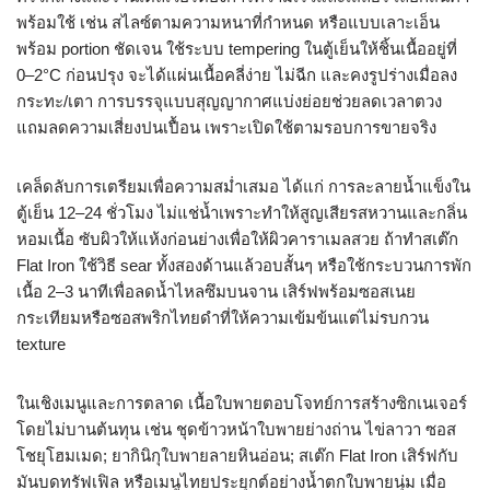
พร้อมใช้ เช่น สไลซ์ตามความหนาที่กำหนด หรือแบบเลาะเอ็น
พร้อม portion ชัดเจน ใช้ระบบ tempering ในตู้เย็นให้ชิ้นเนื้ออยู่ที่
0–2°C ก่อนปรุง จะได้แผ่นเนื้อคลี่ง่าย ไม่ฉีก และคงรูปร่างเมื่อลง
กระทะ/เตา การบรรจุแบบสุญญากาศแบ่งย่อยช่วยลดเวลาตวง
แถมลดความเสี่ยงปนเปื้อน เพราะเปิดใช้ตามรอบการขายจริง
เคล็ดลับการเตรียมเพื่อความสม่ำเสมอ ได้แก่ การละลายน้ำแข็งใน
ตู้เย็น 12–24 ชั่วโมง ไม่แช่น้ำเพราะทำให้สูญเสียรสหวานและกลิ่น
หอมเนื้อ ซับผิวให้แห้งก่อนย่างเพื่อให้ผิวคาราเมลสวย ถ้าทำสเต๊ก
Flat Iron ใช้วิธี sear ทั้งสองด้านแล้วอบสั้นๆ หรือใช้กระบวนการพัก
เนื้อ 2–3 นาทีเพื่อลดน้ำไหลซึมบนจาน เสิร์ฟพร้อมซอสเนย
กระเทียมหรือซอสพริกไทยดำที่ให้ความเข้มข้นแต่ไม่รบกวน
texture
ในเชิงเมนูและการตลาด เนื้อใบพายตอบโจทย์การสร้างซิกเนเจอร์
โดยไม่บานต้นทุน เช่น ชุดข้าวหน้าใบพายย่างถ่าน ไข่ลาวา ซอส
โชยุโฮมเมด; ยากินิกุใบพายลายหินอ่อน; สเต๊ก Flat Iron เสิร์ฟกับ
มันบดทรัฟเฟิล หรือเมนูไทยประยุกต์อย่างน้ำตกใบพายนุ่ม เมื่อ