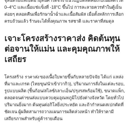
จุลินทรีย์และยืดอายุสินค้าได้จริง แนวปฏิบัติที่ดีคือเก็บเนื้อสดไว้ที่
0–4°C และเนื้อแช่แข็งที่ -18°C ขึ้นไป การละลายควรทำในตู้เย็น
ค่อยๆ ตลอดคืนเพื่อรักษาน้ำฉ่ำและเนื้อสัมผัส เมื่อตั้งหลักการเลือก
ครบถ้วนแล้ว ร้านจะได้ทั้งคุณภาพ รสชาติ และราคาที่สมดุล
เจาะโครงสร้างราคาส่ง คิดต้นทุน
ต่อจานให้แม่น และคุมคุณภาพให้
เสถียร
โครงสร้าง
ราคาส่ง
ของเนื้อใบพายขึ้นกับหลายปัจจัย ได้แก่ แหล่ง
ที่มาและเกรด (ไทยขุน/นำเข้า/วากิว), ปริมาณการสั่งในแต่ละรอบ,
รูปแบบผลิต (ชิ้นก้อน/สไลซ์/เลาะเอ็น/ปรุงรสพร้อมใช้), ขนาดแพ็ก,
ตลอดจนค่าขนส่งแบบควบคุมอุณหภูมิไปยังต่างจังหวัด โดยทั่วไป
ปริมาณยิ่งมาก ต้นทุนต่อกิโลยิ่งประหยัด และถ้ากำหนดสเปกตัดที่
ชัดเจน ผู้ผลิตสามารถวางแผนการผลิตล่วงหน้า ทำให้ราคามี
เสถียรภาพสำหรับคู่ค้ารายเดือน