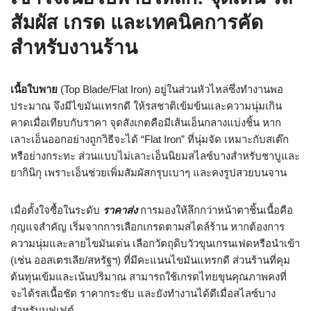
สัมผัส เกรด และเทคนิคการคัด
สำหรับงานร้าน
เนื้อใบพาย
(Top Blade/Flat Iron) อยู่ในส่วนหัวไหล่ซึ่งทำงานพอ
ประมาณ จึงมีไขมันแทรกดี ให้รสชาติเข้มข้นและความนุ่มเกิน
คาดเมื่อเทียบกับราคา จุดสังเกตคือมีเส้นเอ็นกลางแบ่งชิ้น หาก
เลาะเอ็นออกอย่างถูกวิธีจะได้ “Flat Iron” ที่นุ่มจัด เหมาะกับสเต๊ก
หรือย่างกระทะ ส่วนแบบไม่เลาะเอ็นนิยมสไลซ์บางสำหรับชาบูและ
ยากินิกุ เพราะเอ็นช่วยเพิ่มสัมผัสกรุบเบาๆ และคงรูปสวยบนจาน
เมื่อตั้งใจซื้อในระดับ
ราคาส่ง
การมองให้ลึกกว่าหน้าตาชิ้นเนื้อคือ
กุญแจสำคัญ เริ่มจากการเลือกเกรดตามสไตล์ร้าน หากต้องการ
ความนุ่มและลายไขมันเด่น เลือกวัตถุดิบวัวขุนเกรนเฟดหรือนำเข้า
(เช่น ออสเตรเลีย/สหรัฐฯ) ที่มีคะแนนไขมันแทรกดี ส่วนร้านที่คุม
ต้นทุนเข้มและเน้นปริมาณ สามารถใช้เกรดไทยขุนคุณภาพคงที่
จะได้รสเนื้อชัด ราคากระชับ และยังทำงานได้ดีเมื่อสไลซ์บาง
สำหรับบุฟเฟต์