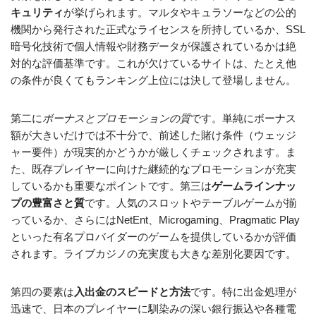
キュリティ
が挙げられます。マルタやキュラソーなどの公的
機関から発行された正式なライセンスを所持しているか、SSL
暗号化技術で個人情報や財務データが保護されているかは絶
対的な評価基準です。これが欠けているサイトは、たとえ他
の条件が良くてもランキング上位には決して登場しません。
第二に
ボーナスとプロモーションの質
です。単純にボーナス
額が大きいだけでは不十分で、前述した賭け条件（ウェッジ
ャー要件）が現実的かどうかが厳しくチェックされます。ま
た、既存プレイヤーに向けた継続的なプロモーションが充実
しているかも重要なポイントです。第三は
ゲームラインナッ
プの豊富さと質
です。人気のスロットやテーブルゲームが揃
っているか、さらにはNetEnt、Microgaming、Pragmatic Play
といった有名プロバイダーのゲームを提供しているかが評価
されます。ライブカジノの充実度も大きな差別化要因です。
第四の要素は
入出金のスピードと方法
です。特に出金処理が
迅速で、日本のプレイヤーに馴染みの深い銀行振込や各種電