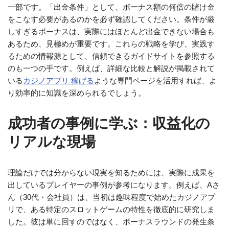
一部です。「出金条件」として、ボーナス額の何倍の賭け金
をこなす必要があるのかを必ず確認してください。条件が厳
しすぎるボーナスは、実際にはほとんど出金できない場合も
あるため、見極めが重要です。これらの戦略を学び、実践す
るための情報源として、信頼できるガイドサイトを参照する
のも一つの手です。例えば、詳細な比較と解説が掲載されて
いる
カジノアプリ 稼げる
ような専門ページを活用すれば、よ
り効率的に知識を深められるでしょう。
成功者の事例に学ぶ：収益化の
リアルな現場
理論だけでは分からない現実を知るためには、実際に成果を
出しているプレイヤーの事例が参考になります。例えば、Aさ
ん（30代・会社員）は、当初は趣味程度で始めたカジノアプ
リで、ある特定のスロットゲームの特性を徹底的に研究しま
した。彼は単に回すのではなく、ボーナスラウンドの発生条