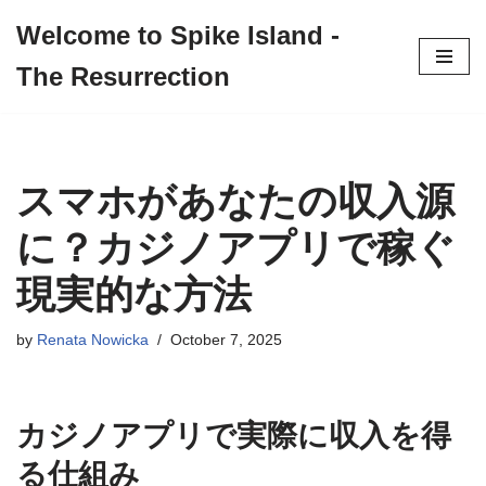
Welcome to Spike Island -
Skip
The Resurrection
to
content
スマホがあなたの収入源
に？カジノアプリで稼ぐ
現実的な方法
by
Renata Nowicka
October 7, 2025
カジノアプリで実際に収入を得
る仕組み