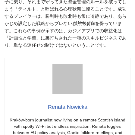
子に乗り、それまで守ってきた資金管理のルールを破ってし
まう「ティルト」と呼ばれる心理状態に陥ることです。成功
するプレイヤーは、勝利時も敗北時も常に冷静であり、あら
かじめ設定した戦略からブレない
精神的規律
を保っていま
す。これらの事例が示すのは、カジノアプリでの収益化は
「計画性と学習」に裏打ちされた一種のスキルビジネスであ
り、単なる運任せの賭けではないということです。
Renata Nowicka
Kraków-born journalist now living on a remote Scottish island
with spotty Wi-Fi but endless inspiration. Renata toggles
between EU policy analysis, Gaelic folklore retellings, and