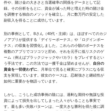
件や、賭け金の大きさと当選確率の関係をデータとして記
録。その分析をもとに、資金が減った時と増えた時の賭け金
を調整する独自のメソッドを確立し、月に数万円の安定した
副収入を得ることに成功しています。
別の事例として、Bさん（40代・主婦）は、ほぼすべてのカジ
ノアプリが提供する「デイリーボーナス」や「ログインボー
ナス」の収集を習慣化しました。これらの小額のボーナスを
複数のアプリでコツコツと貯め、それを元手に低リスクのゲ
ーム（例えばブラックジャックやバカラ）をプレイするとい
う手法です。この方法では一攫千金は望めませんが、
自分の
資金を一切使わずに
、月単位で見ると確実にプラスになる収
支を実現しています。彼女のケースは、忍耐強さと継続性が
如何に重要かを物語っています。
しかし、こうした成功事例の陰には、過剰な期待や無謀な投
資によって損失を出してしまった人々がいることも事実で
す。最も多い失敗パターンは、一度大きな勝利を得た後に調